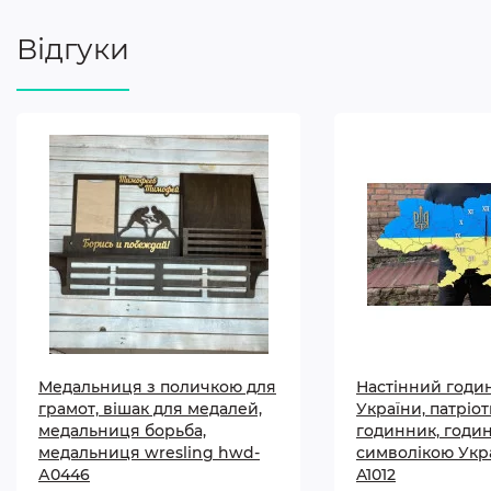
Відгуки
Медальниця з поличкою для
Настінний годи
грамот, вішак для медалей,
України, патріо
медальниця борьба,
годинник, годи
медальниця wresling hwd-
символікою Укр
А0446
A1012