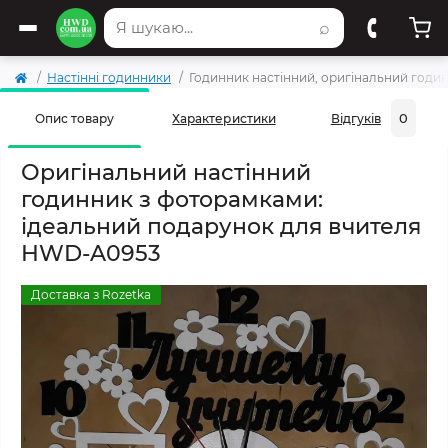
⌕
Настінні годинники
Годинник настінний, оригінальний год
0
Опис товару
Характеристики
Відгуків
Оригінальний настінний
годинник з фоторамками:
ідеальний подарунок для вчителя
HWD-A0953
Доставка з Rozetka