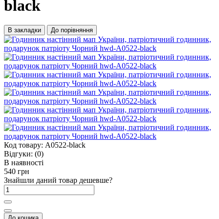
black
В закладки
До порівняння
Код товару:
A0522-black
Відгуки:
(0)
В наявності
540 грн
Знайшли даний товар дешевше?
До кошика