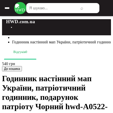
⌕
HWD.com.ua
Годинник настінний мап України, патріотичний годинник
Відгуків
0
540 грн
До кошика
Годинник настінний мап
України, патріотичний
годинник, подарунок
патріоту Чорний hwd-A0522-