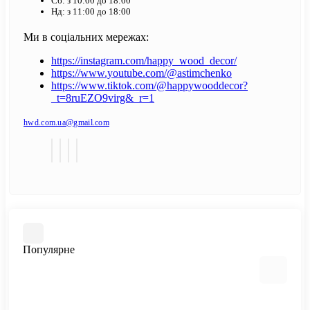
Сб: з 10:00 до 18:00
Нд: з 11:00 до 18:00
Ми в соціальних мережах:
https://instagram.com/happy_wood_decor/
https://www.youtube.com/@astimchenko
https://www.tiktok.com/@happywooddecor?
_t=8ruEZO9virg&_r=1
hwd.com.ua@gmail.com
Популярне