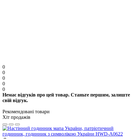
Фото до відгуку
Фото автоматично зменшиться перед відправкою.
Увага:
HTML розмітка не підтримується. Використовуйте звичайний текст.
Продовжити
0
0
0
0
0
Немає відгуків про цей товар. Станьте першим, залиште
свій відгук.
Рекомендовані товари
Хіт продажів