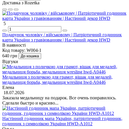
Доставка з Rozetka
5
Подарунок чоловіку / військовому | Патріотичний годинник
карта України з гравіюванням | Настінний декор HWD
В наявності
Код товару:
W004-1
640 грн
До кошика
Відгуки
Медальниця з поличкою для грамот, вішак для медалей,
медальниця борьба, медальниця wresling hwd-А0446
Елена
18.07.2026
Заказала медальницу на подарок. Все очень понравилось.
Сделали быстро и красиво...
Настінний годинник мапа України, патріотичний годинник,
годинник з символікою України HWD-A1012
Ольга