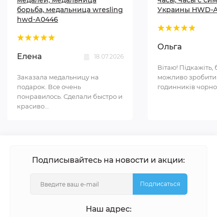
медалей, медальница
часы, часы с си
борьба, медальница wresling
Украины HWD-A
hwd-А0446
Ольга
Елена
18.07.2026
Вітаю! Підкажіть, 
Заказала медальницу на
можливо зробити
подарок. Все очень
годинників чорном
понравилось. Сделали быстро и
красиво...
Подписывайтесь на новости и акции:
Подписаться
Наш адрес: