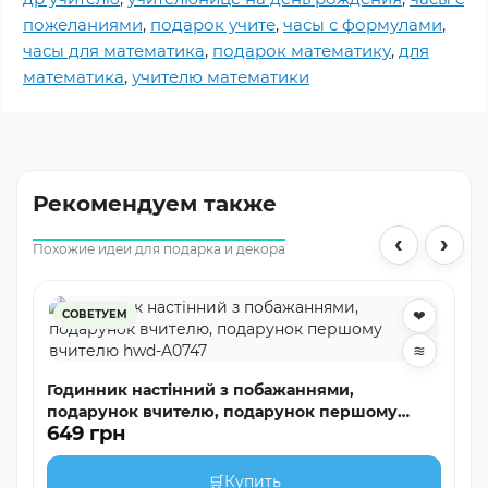
пожеланиями
,
подарок учите
,
часы с формулами
,
часы для математика
,
подарок математику
,
для
математика
,
учителю математики
Рекомендуем также
‹
›
Похожие идеи для подарка и декора
❤
СОВЕТУЕМ
≋
Годинник настінний з побажаннями,
подарунок вчителю, подарунок першому
649 грн
вчителю hwd-A0747
🛒
Купить