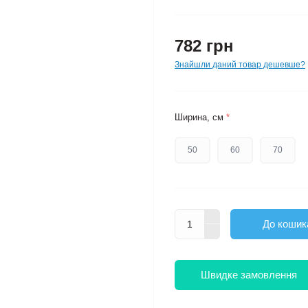
Код товару:
A0788
Відгуки:
(0)
В наявності
782 грн
Знайшли даний товар дешевш
Ширина, см
*
50
60
70
До коши