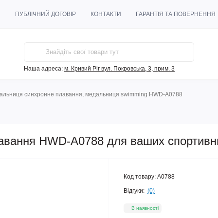
ГУКИ
ПУБЛІЧНИЙ ДОГОВІР
КОНТАКТИ
ГАРАНТІЯ ТА ПО
Наша адреса:
м. Кривий Ріг вул. Покровська, 3, прим. 3
й, медальниця синхронне плавання, медальниця swimming HWD-A0788
ідгуків
0
 плавання HWD-A0788 для ваших 