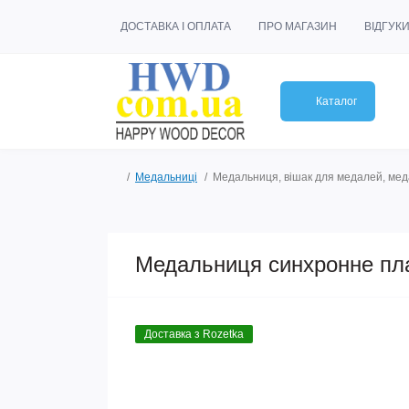
ДОСТАВКА І ОПЛАТА
ПРО МАГАЗИН
ВІД
Каталог
Медальниці
Медальниця, вішак для медале
Опис товару
Характеристики
В
Медальниця синхронне
досягнень