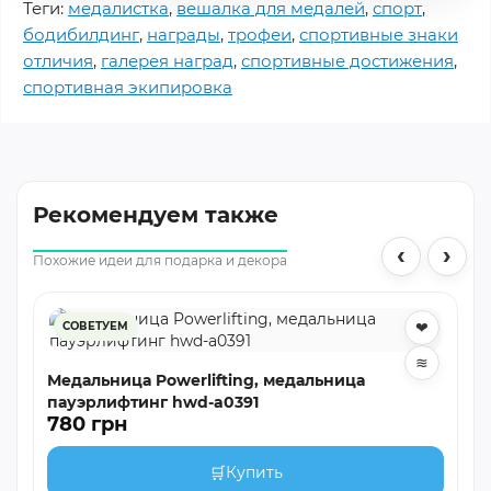
Теги:
медалистка
,
вешалка для медалей
,
спорт
,
бодибилдинг
,
награды
,
трофеи
,
спортивные знаки
отличия
,
галерея наград
,
спортивные достижения
,
спортивная экипировка
Рекомендуем также
‹
›
Похожие идеи для подарка и декора
❤
СОВЕТУЕМ
≋
Медальница Powerlifting, медальница
пауэрлифтинг hwd-a0391
780 грн
🛒
Купить