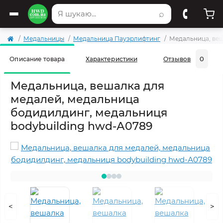
⌕
Медальницы
Медальница Пауэрлифтинг
Медальница, веш
0
Описание товара
Характеристики
Отзывов
Медальница, вешалка для
медалей, медальница
бодидилдинг, медальниця
bodybuilding hwd-А0789
<
>