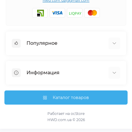
hwd.com.ua@gmail.com
Популярное
Часы настенные
Ключницы настенные
Информация
Медальницы
Отзывы о магазине
Доставка
Каталог товаров
О магазине
Гарантия и возврат
Работает на
ocStore
HWD.com.ua © 2026
Связаться с нами
Карта сайта