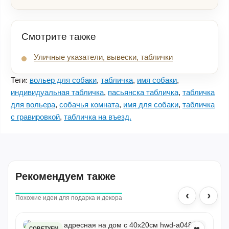
Смотрите также
Уличные указатели, вывески, таблички
Теги:
вольер для собаки
,
табличка
,
имя собаки
,
индивидуальная табличка
,
пасьянска табличка
,
табличка
для вольера
,
собачья комната
,
имя для собаки
,
табличка
с гравировкой
,
табличка на въезд.
Рекомендуем также
‹
›
Похожие идеи для подарка и декора
СОВЕТУЕМ