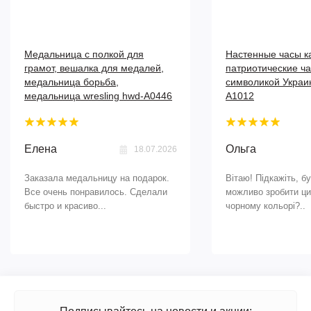
Медальница с полкой для
Настенные часы к
грамот, вешалка для медалей,
патриотические ча
медальница борьба,
символикой Укра
медальница wresling hwd-А0446
A1012
Елена
Ольга
18.07.2026
Заказала медальницу на подарок.
Вітаю! Підкажіть, б
Все очень понравилось. Сделали
можливо зробити ци
быстро и красиво...
чорному кольорі?..