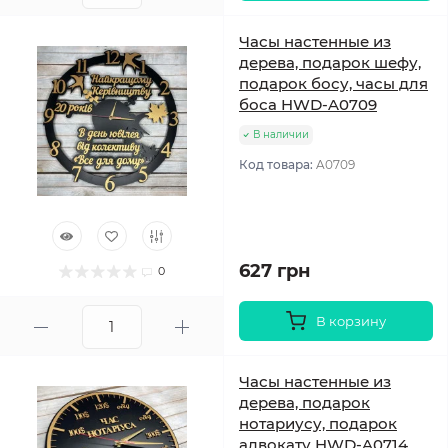
Часы настенные из
дерева, подарок шефу,
подарок босу, часы для
боса HWD-A0709
В наличии
Код товара:
A0709
627 грн
0
В корзину
Часы настенные из
дерева, подарок
нотариусу, подарок
адвокату HWD-A0714