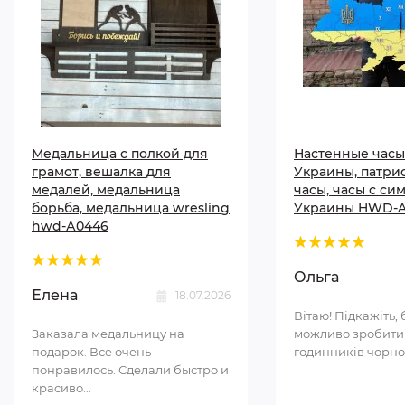
Медальница с полкой для
Настенные часы
грамот, вешалка для
Украины, патри
медалей, медальница
часы, часы с си
борьба, медальница wresling
Украины HWD-A
hwd-А0446
Ольга
Елена
18.07.2026
Вітаю! Підкажіть, 
Заказала медальницу на
можливо зробити
подарок. Все очень
годинників чорном
понравилось. Сделали быстро и
красиво...