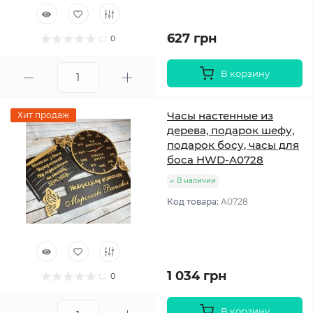
627 грн
0
В корзину
Часы настенные из
Хит продаж
дерева, подарок шефу,
подарок босу, часы для
боса HWD-A0728
В наличии
Код товара:
A0728
1 034 грн
0
В корзину