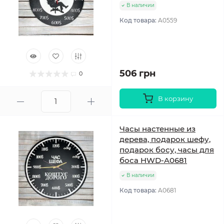
В наличии
Код товара:
A0559
506 грн
0
В корзину
Часы настенные из
дерева, подарок шефу,
подарок босу, часы для
боса HWD-A0681
В наличии
Код товара:
A0681