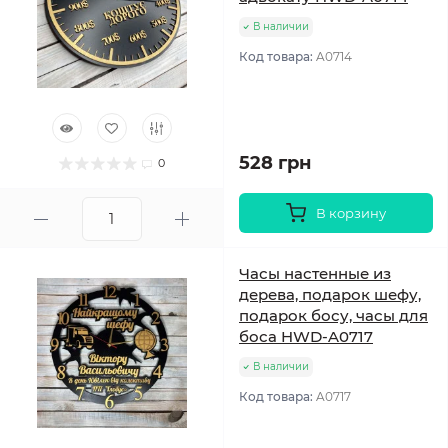
В наличии
Код товара:
A0714
528 грн
0
В корзину
Часы настенные из
дерева, подарок шефу,
подарок босу, часы для
боса HWD-A0717
В наличии
Код товара:
A0717