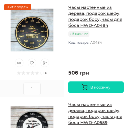
Часы настенные из
Хит продаж
дерева, подарок шефу,
подарок босу, часы для
боса HWD-A0484
В наличии
Код товара:
A0484
506 грн
0
В корзину
Часы настенные из
дерева, подарок шефу,
подарок босу, часы для
боса HWD-A0559