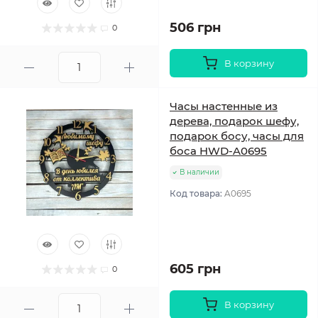
506 грн
0
В корзину
Часы настенные из
дерева, подарок шефу,
подарок босу, часы для
боса HWD-A0695
В наличии
Код товара:
A0695
605 грн
0
В корзину