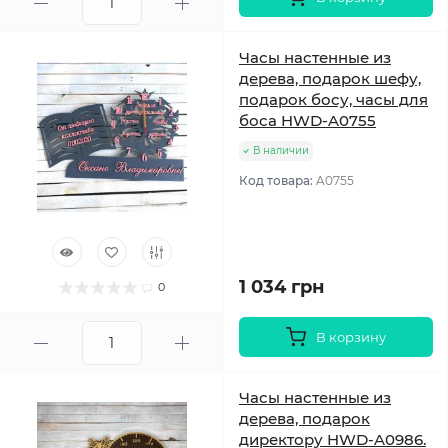
Часы настенные из
дерева, подарок шефу,
подарок босу, часы для
боса HWD-A0755
В наличии
Код товара:
A0755
1 034 грн
0
В корзину
Часы настенные из
дерева, подарок
директору HWD-A0986.