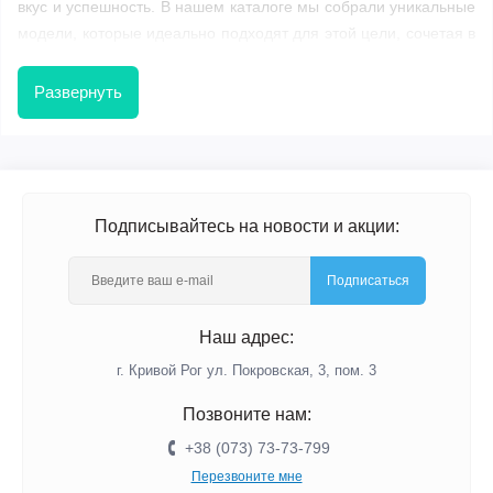
вкус и успешность. В нашем каталоге мы собрали уникальные
модели, которые идеально подходят для этой цели, сочетая в
себе надежный дизайн и безупречное качество.
Эксклюзивные часы в кабинет руководителя
Развернуть
Кабинет директора - это место, где принимаются важные
решения. Каждая деталь интерьера должна работать на
имидж. Наши часы созданы, чтобы вызывать уважение и
восхищение, и станут идеальным дополнением к офисному
Подписывайтесь на новости и акции:
пространству.
Именные настенные часы для босса
Подписаться
Персонализация - это лучший способ сделать подарок
Наш адрес:
незабываемым. Мы предлагаем возможность нанесения
г. Кривой Рог ул. Покровская, 3, пом. 3
имени, инициалов или памятной даты на циферблат или
корпус часов. Такой презент будет не только полезным, но и
Позвоните нам:
будет иметь особую ценность для руководителя.
+38 (073) 73-73-799
Часы с корпоративной символикой
Перезвоните мне