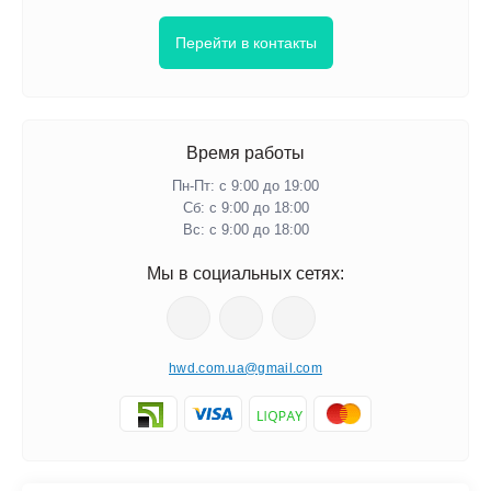
Ищете корпоративный подарок, который укрепит командный
дух? Закажите часы с логотипом вашей компании. Это
Перейти в контакты
элегантное решение подчеркнет ваш профессионализм и
внимание к деталям.
Подчеркните статус и уважение
Время работы
Качество материалов и дизайн часов могут много рассказать о
Пн-Пт: с 9:00 до 19:00
его владельце. Мы предлагаем модели, которые сочетают в
Сб: с 9:00 до 18:00
себе классику и современность.
Вс: с 9:00 до 18:00
Часы из натурального дерева
Мы в социальных сетях:
Дерево - это классика, которая никогда не выходит из моды.
Наши деревянные часы добавляют кабинету уюта и
солидности, подчеркивая классический стиль и неизменные
hwd.com.ua@gmail.com
ценности. Каждый изделие имеет уникальную текстуру, что
делает его особенным.
Элегантный и минималистичный дизайн
Для современных руководителей, ценящих минимализм и