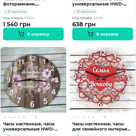
фоторамками,
универсальные HWD-
универсальные часы,
A1034
В наличии
В наличии
семейные часы HWD-
Код товара:
A1050
Код товара:
A1034
A1050
1 540 грн
638 грн
В корзину
В корзину
0
0
Часы настенные, часы
Часы настенные, часы
универсальные HWD-
для семейного интерьера
A1004
HWD-A1023