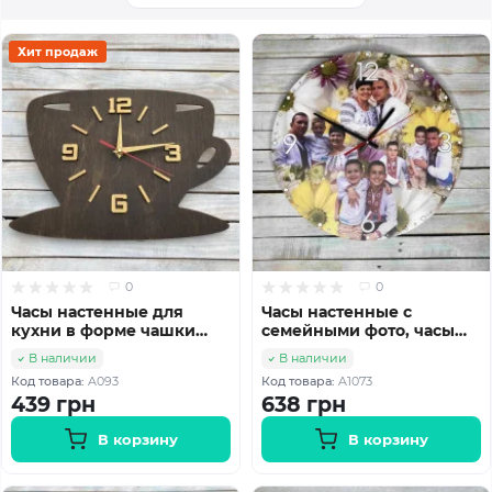
Хит продаж
0
0
Часы настенные для
Часы настенные с
кухни в форме чашки
семейными фото, часы
HWD-A093
универсальные HWD-
В наличии
В наличии
A1073
Код товара:
A093
Код товара:
A1073
439 грн
638 грн
В корзину
В корзину