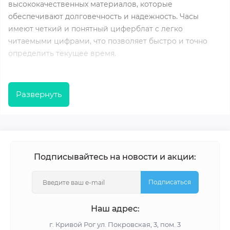
высококачественных материалов, которые
обеспечивают долговечность и надежность. Часы
имеют четкий и понятный циферблат с легко
читаемыми цифрами, что позволяет быстро и точно
определить текущее время.
Часы из дерева - это натуральный и экологически
чистый выбор для тех, кто ценит природные
Развернуть
материалы. Они имеют уникальный дизайн и теплую
текстуру дерева, которая добавляет уют и комфорт в
любом помещении. Часы из дерева могут иметь
разнообразные оттенки и узоры, что делает каждый
экземпляр уникальным. Эти часы будут прекрасным
Подписывайтесь на новости и акции:
подарком для настоящих ценителей природы и
изысканного стиля.
Подписаться
Наш адрес:
Универсальные настенные
часы: идеальное сочетание
г. Кривой Рог ул. Покровская, 3, пом. 3