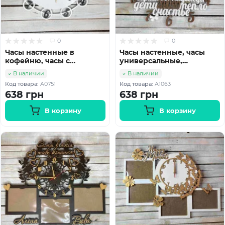
0
0
Часы настенные в
Часы настенные, часы
кофейню, часы с
универсальные,
логотипом и названием
семейные часы HWD-
В наличии
В наличии
заведения HWD-A0751
A1063
Код товара:
A0751
Код товара:
A1063
638 грн
638 грн
В корзину
В корзину