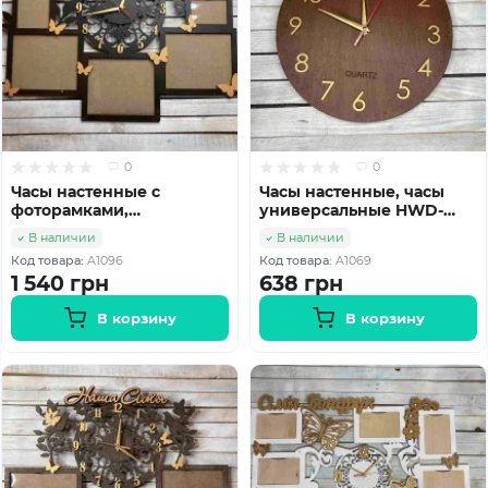
0
0
Часы настенные с
Часы настенные, часы
фоторамками,
универсальные HWD-
универсальные часы,
A1069
В наличии
В наличии
семейные часы HWD-
Код товара:
A1096
Код товара:
A1069
A1096
1 540 грн
638 грн
В корзину
В корзину