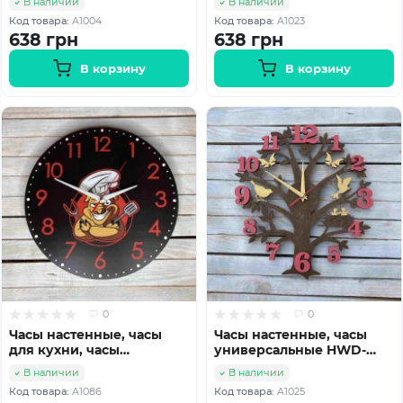
В наличии
В наличии
Код товара:
A1004
Код товара:
A1023
638 грн
638 грн
В корзину
В корзину
0
0
Часы настенные, часы
Часы настенные, часы
для кухни, часы
универсальные HWD-
универсальные HWD-
A1025
В наличии
В наличии
A1086
Код товара:
A1086
Код товара:
A1025