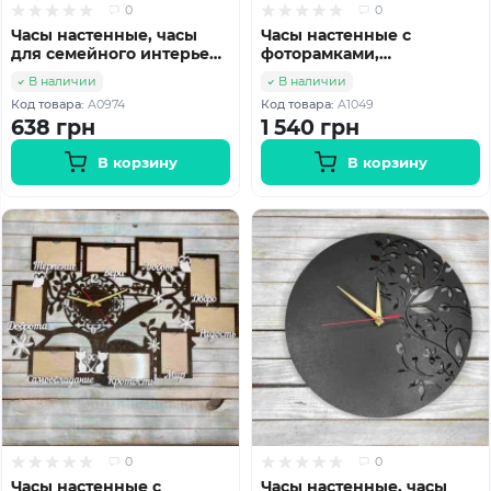
0
0
Часы настенные, часы
Часы настенные с
для семейного интерьера
фоторамками,
HWD-A0974
универсальные часы,
В наличии
В наличии
семейные часы HWD-
Код товара:
A0974
Код товара:
A1049
A1049
638 грн
1 540 грн
В корзину
В корзину
0
0
Часы настенные с
Часы настенные, часы