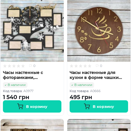
0
0
Часы настенные с
Часы настенные для
фоторамками,
кухни в форме чашки
универсальные часы,
кофе HWD-A0666
В наличии
В наличии
семейные часы HWD-
Код товара:
A0977
Код товара:
A0666
A0977
1 540 грн
495 грн
В корзину
В корзину