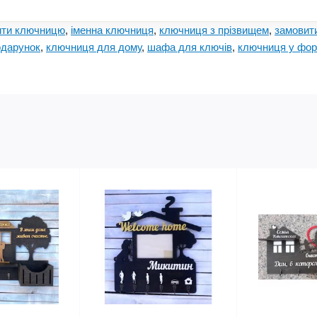
ити ключницю
,
іменна ключниця
,
ключниця з прізвищем
,
замовит
одарунок
,
ключниця для дому
,
шафа для ключів
,
ключниця у фор