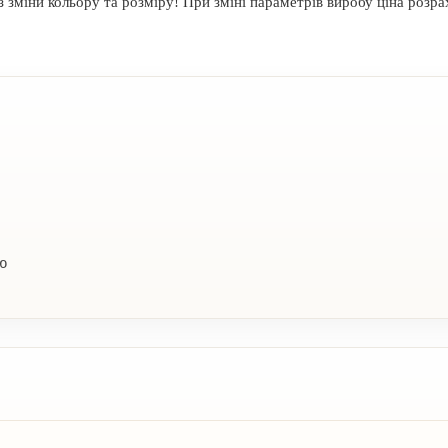
з зміни кольору та розміру! При зміні параметрів виробу ціна розра
ю