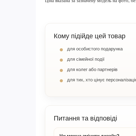
Ціна вказана за зазначену модель на фото, бе
Кому підійде цей товар
для особистого подарунка
для сімейної події
для колег або партнерів
для тих, хто цінує персоналізаці
Питання та відповіді
Чи можна змінити дизайн?