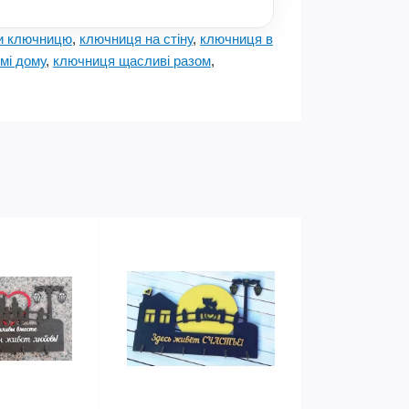
и ключницю
,
ключниця на стіну
,
ключниця в
мі дому
,
ключниця щасливі разом
,