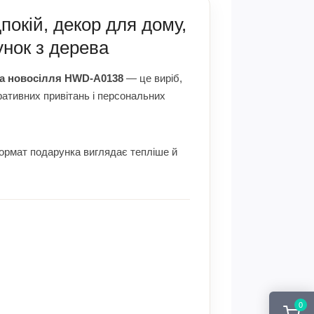
покій, декор для дому,
нок з дерева
на новосілля HWD-A0138
— це виріб,
оративних привітань і персональних
формат подарунка виглядає тепліше й
0