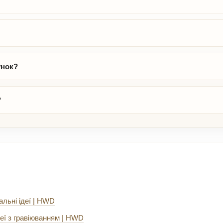
унок?
?
альні ідеї | HWD
еї з гравіюванням | HWD