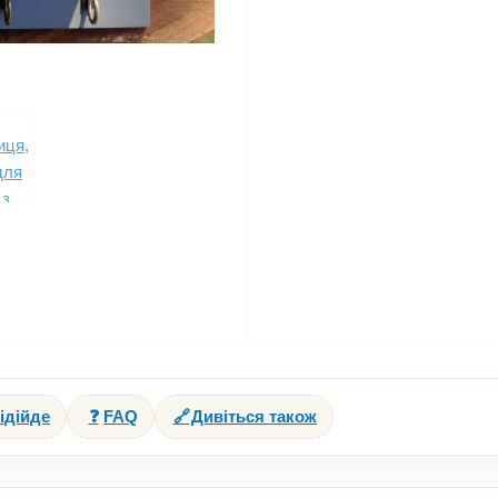
ідійде
❓
FAQ
🔗
Дивіться також