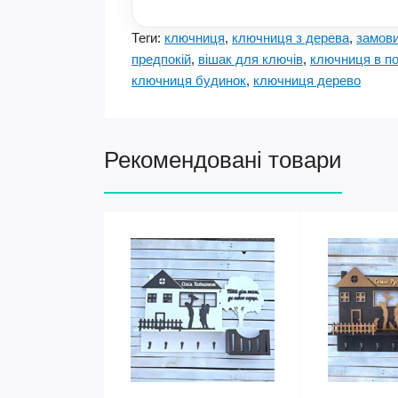
Теги:
ключниця
,
ключниця з дерева
,
замов
предпокій
,
вішак для ключів
,
ключниця в п
ключниця будинок
,
ключниця дерево
Рекомендовані товари