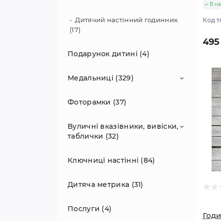
В на
Подарунок військовому (57)
Дитячий настінний годинник
Код т
(17)
495
Подарунок дитині (4)
Медальниці (329)
Фоторамки (37)
Водний спорт (4)
Вуличні вказівники, вивіски,
Волейбол (5)
таблички (32)
Медальниці для футболу (38)
Ключниці настінні (84)
Адресні таблички, аншлаги (18)
Медальниці Теніс (2)
Дитяча метрика (31)
Попереджувальні таблички на
паркан, ворота, хвіртку (8)
Медальниця Powerlifting (24)
Послуги (4)
Годи
Таблички для магазина (3)