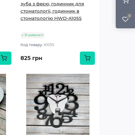
зуба з феєю, годинник для
стоматології, годинник в
0
стоматологію HWD-A1055
В наявності
Код товару:
A1055
825 грн