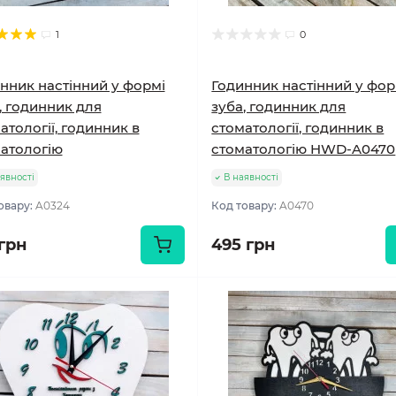
1
0
нник настінний у формі
Годинник настінний у фор
, годинник для
зуба, годинник для
атології, годинник в
стоматології, годинник в
атологію
стоматологію HWD-A0470
явності
В наявності
овару:
A0324
Код товару:
A0470
 грн
495 грн