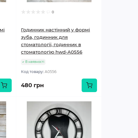
0
мі
Годинник настінний у формі
зуба, годинник для
стоматології, годинник в
стоматологію hwd-A0556
В наявності
Код товару:
A0556
480 грн