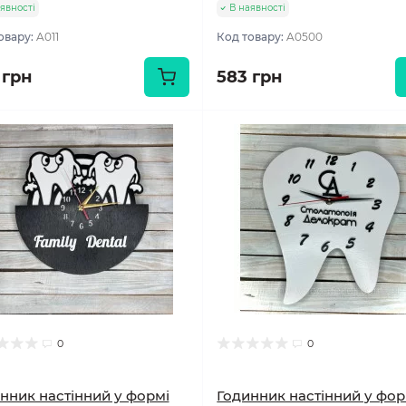
явності
В наявності
овару:
A011
Код товару:
A0500
 грн
583 грн
0
0
нник настінний у формі
Годинник настінний у фор