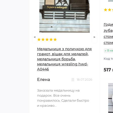
Годи
зуба
стом
<
>
стом
Медальниця з поличкою для
В на
грамот, вішак для медалей,
медальниця борьба,
Код т
медальниця wresling hwd-
А0446
517
Елена
18.07.2026
Заказала медальницу на
подарок. Все очень
понравилось. Сделали быстро
и красиво...