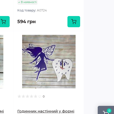
В наявності
Код товару:
A0724
594 грн
0
мі
Годинник настінний у формі
0