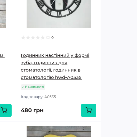
0
мі
Годинник настінний у формі
зуба, годинник для
стоматології, годинник в
стоматологію hwd-A0535
В наявності
Код товару:
A0535
480 грн