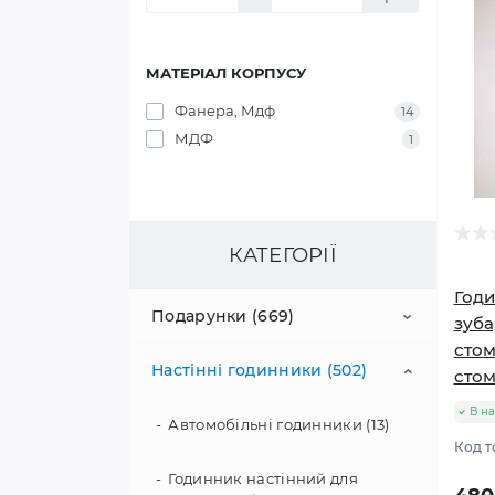
МАТЕРІАЛ КОРПУСУ
Фанера, Мдф
14
МДФ
1
КАТЕГОРІЇ
Годи
Подарунки (669)
зуба
стом
Настінні годинники (502)
Подарунок вчителю (225)
стом
В на
Іменні подарунки з дерева –
Автомобільні годинники (13)
Подарунок вчителю
персоналізація | HWD (295)
математики (14)
Код т
Годинник настінний для