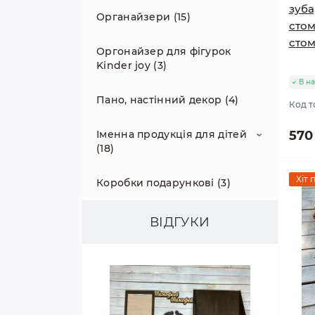
Медальниця баскетбол (4)
зуба
Органайзери (15)
стом
Медальниця бойові мистецтва
стом
Оргонайзер для фігурок
(100)
Kinder joy (3)
В на
Медальниця плавання (9)
Пано, настінний декор (4)
Код т
Медальниця танці (46)
Іменна продукція для дітей
570
(18)
Універсальні медальниці (48)
Хіт 
Коробки подарункові (3)
Іменні медалі для школи та
Художня гімнастика (22)
садочка (6)
ВІДГУКИ
Ящики для грамот (8)
Іменні лінійки з дерева (10)