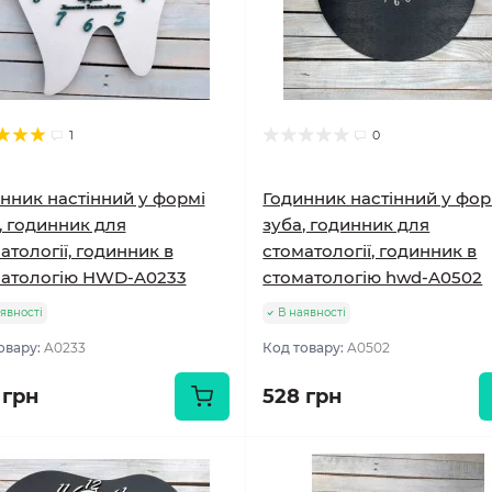
1
0
нник настінний у формі
Годинник настінний у фор
, годинник для
зуба, годинник для
атології, годинник в
стоматології, годинник в
матологію HWD-A0233
стоматологію hwd-A0502
явності
В наявності
овару:
A0233
Код товару:
A0502
 грн
528 грн