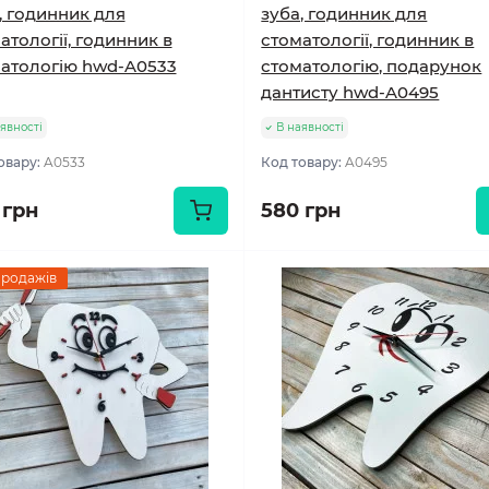
, годинник для
зуба, годинник для
атології, годинник в
стоматології, годинник в
атологію hwd-A0533
стоматологію, подарунок
дантисту hwd-A0495
явності
В наявності
овару:
A0533
Код товару:
A0495
 грн
580 грн
продажів