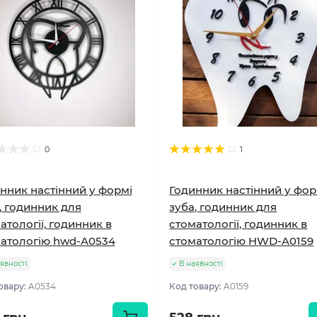
0
1
нник настінний у формі
Годинник настінний у фор
, годинник для
зуба, годинник для
атології, годинник в
стоматології, годинник в
атологію hwd-A0534
стоматологію HWD-A0159
явності
В наявності
овару:
A0534
Код товару:
A0159