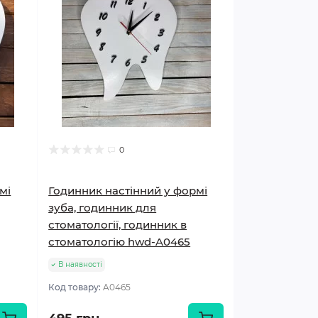
0
мі
Годинник настінний у формі
зуба, годинник для
стоматології, годинник в
стоматологію hwd-A0465
В наявності
Код товару:
A0465