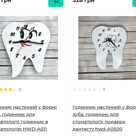
 грн
528 грн
5
0
нник настінний у формі
Годинник настінний у фор
, годинник для
зуба, годинник для
атології, годинник в
стоматології, подарок
атологію HWD-A011
дантисту hwd-A0500