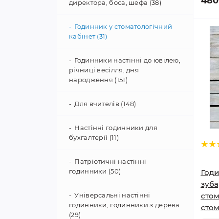
480
Подарунок директору школи
директора, боса, шефа (38)
Для спортсменів (160)
(76)
Корпоративні подарунки з
Годинник у стоматологічний
Карате (74)
Подарунок класному
логотипом | HWD (23)
кабінет (31)
керівнику (71)
Подарунок тренеру (5)
Патріотичні подарунки (63)
Годинники настінні до ювілею,
Подарунок вчителю
річниці весілля, дня
Футбол (39)
англійської (24)
народження (151)
Подарунки жінкам з дерева –
оригінальні ідеї | HWD (327)
Танці (46)
Для вчителів (148)
Подарунки на день
народження – ідеї з
Настінні годинники для
гравіюванням | HWD (191)
бухгалтерії (11)
Подарунки чоловікам з дерева
Патріотичні настінні
– іменні та з гравіюванням |
годинники (50)
Годи
HWD (101)
зуба
Універсальні настінні
стом
годинники, годинники з дерева
Подарунок директору, босу
стом
(44)
(29)