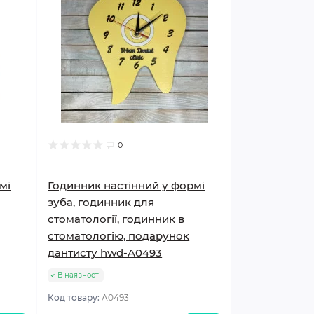
0
мі
Годинник настінний у формі
зуба, годинник для
стоматології, годинник в
стоматологію, подарунок
дантисту hwd-A0493
В наявності
Код товару:
A0493