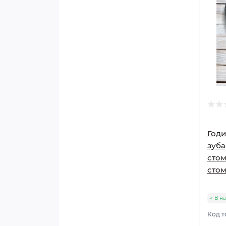
Годи
зуба
стом
сто
В на
Код т