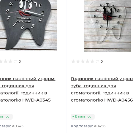
0
0
нник настінний у формі
Годинник настінний у фор
, годинник для
зуба, годинник для
атології, годинник в
стоматології, годинник в
матологію HWD-A0345
стоматологію HWD-A0456
явності
В наявності
овару:
A0345
Код товару:
A0456