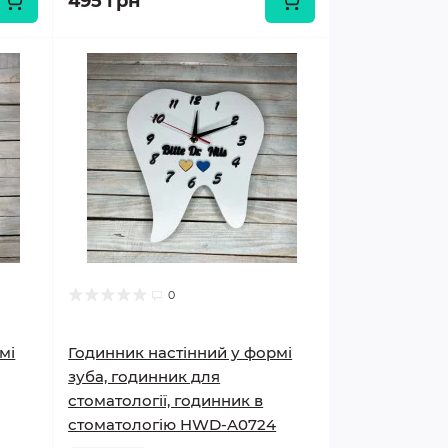
495 грн
0
мі
Годинник настінний у формі
зуба, годинник для
стоматології, годинник в
стоматологію HWD-A0724