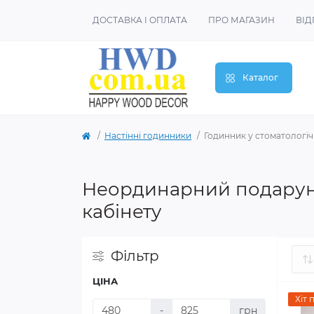
ДОСТАВКА І ОПЛАТА
ПРО МАГАЗИН
ВІД
Каталог
Настінні годинники
Годинник у стоматологіч
Неординарний подаруно
кабінету
Фільтр
ЦІНА
Хіт 
-
грн