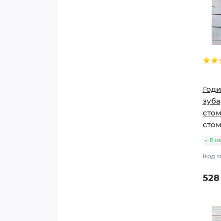
Годи
зуба
стом
сто
В на
Код т
528