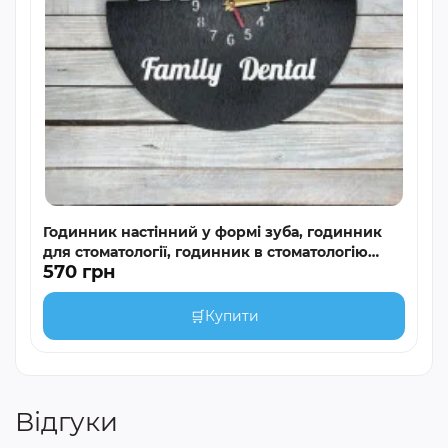
Годинник настінний у формі зуба, годинник
для стоматології, годинник в стоматологію
570 грн
hwd-A0533
🛒
Купити
Відгуки