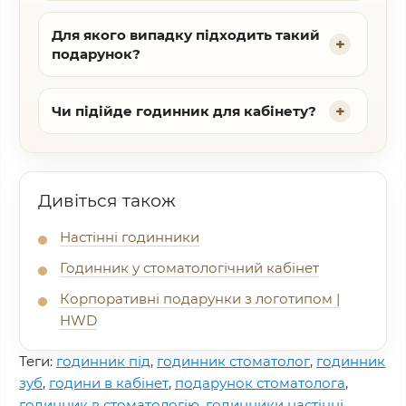
Для якого випадку підходить такий
подарунок?
Чи підійде годинник для кабінету?
Дивіться також
Настінні годинники
Годинник у стоматологічний кабінет
Корпоративні подарунки з логотипом |
HWD
Теги:
годинник під
,
годинник стоматолог
,
годинник
зуб
,
години в кабінет
,
подарунок стоматолога
,
годинник в стоматологію
,
годинники настінні