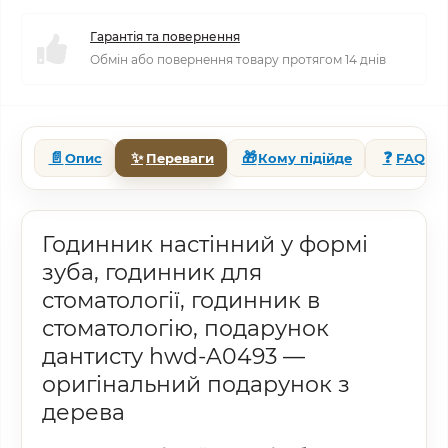
Гарантія та повернення
Обмін або повернення товару протягом 14 днів
📄
✨
🎁
❓
Опис
Переваги
Кому підійде
FAQ
Годинник настінний у формі
зуба, годинник для
стоматології, годинник в
стоматологію, подарунок
дантисту hwd-A0493 —
оригінальний подарунок з
дерева