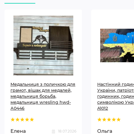
Медальниця з поличкою для
Настінний годи
грамот, вішак для медалей,
України, патріо
медальниця борьба,
годинник, годи
медальниця wresling hwd-
символікою Укр
А0446
A1012
Елена
Ольга
18.07.2026