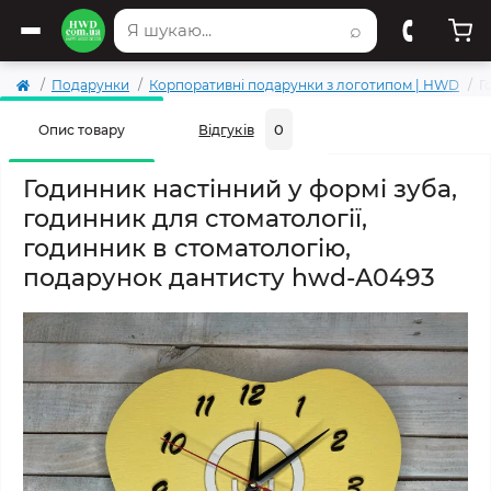
⌕
Подарунки
Корпоративні подарунки з логотипом | HWD
Г
0
Опис товару
Відгуків
Годинник настінний у формі зуба,
годинник для стоматології,
годинник в стоматологію,
подарунок дантисту hwd-A0493