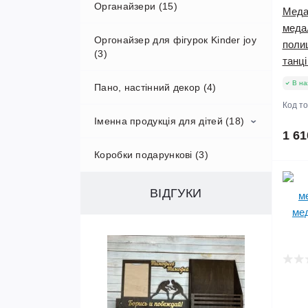
Органайзери (15)
Меда
меда
Оргонайзер для фігурок Kinder joy
поли
(3)
танц
В на
Пано, настінний декор (4)
Код т
Іменна продукція для дітей (18)
1 61
Коробки подарункові (3)
Іменні медалі для школи та
садочка (6)
ВІДГУКИ
Іменні лінійки з дерева (10)