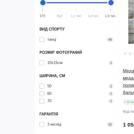
679
912
1,1 тис.
1,4 тис.
1,6 тис.
ВИД СПОРТУ
танці
46
РОЗМІР ФОТОГРАФІЙ
10х15см
2
Меда
ШИРИНА, СМ
меда
поли
50
2
баль
60
2
70
2
В на
Код т
ГАРАНТІЯ
1 05
3 місяці
42