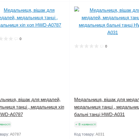
0
0
льниця, вішак для медалей,
Медальниця, вішак для меда
ьниця танці , медальниця хіп
медальниця танці , медальни
HWD-A0787
бальні танці HWD-А031
явності
В наявності
овару:
A0787
Код товару:
А031