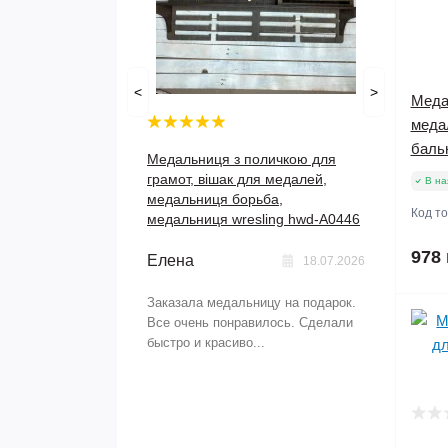
<
>
Меда
меда
баль
Медальниця з поличкою для
грамот, вішак для медалей,
В на
медальниця борьба,
Код т
медальниця wresling hwd-А0446
978 
Елена
18.07.2026
Заказала медальницу на подарок.
Все очень понравилось. Сделали
быстро и красиво...