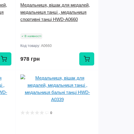
лей,
Медальниця, вішак для медалей,
ця
медальниця танці , медальниця
спортивні танці HWD-A0660
В наявності
Код товару:
А0660
978 грн
0