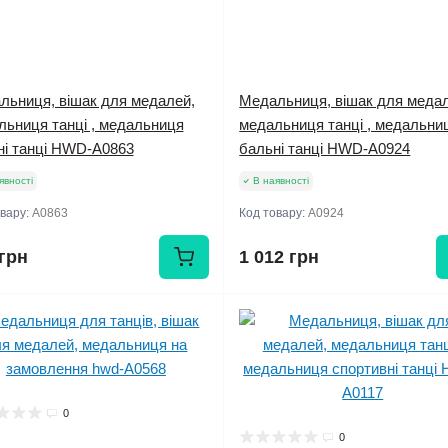
льниця, вішак для медалей,
Медальниця, вішак для меда
льниця танці , медальниця
медальниця танці , медальни
ні танці HWD-А0863
бальні танці HWD-A0924
явності
В наявності
овару:
А0863
Код товару:
A0924
грн
1 012 грн
0
0