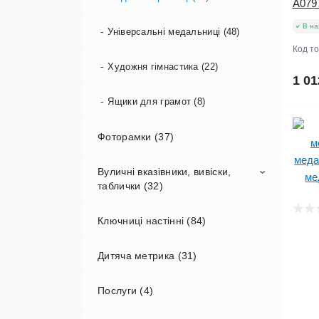
А079
В на
Універсальні медальниці (48)
Код т
Художня гімнастика (22)
1 01
Ящики для грамот (8)
Фоторамки (37)
Вуличні вказівники, вивіски,
таблички (32)
Ключниці настінні (84)
Адресні таблички, аншлаги (18)
Дитяча метрика (31)
Попереджувальні таблички на
паркан, ворота, хвіртку (8)
Послуги (4)
Таблички для магазина (3)