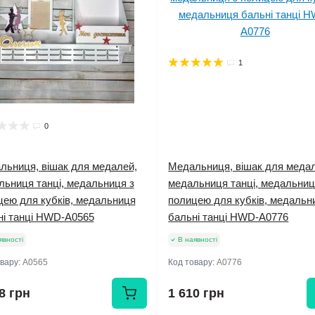
1
0
льниця, вішак для медалей,
Медальниця, вішак для меда
льниця танці, медальниця з
медальниця танці, медальниц
цею для кубків, медальниця
полицею для кубків, медальн
ні танці HWD-А0565
бальні танці HWD-А0776
явності
В наявності
овару:
А0565
Код товару:
А0776
8 грн
1 610 грн