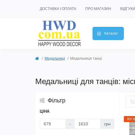
ДОСТАВКА І ОПЛАТА
ПРО МАГАЗИН
ВІДГУК
Каталог
Медальниці
Медальниця танці
Медальниці для танців: міс
Фільтр
ЦІНА
Хіт 
-
грн