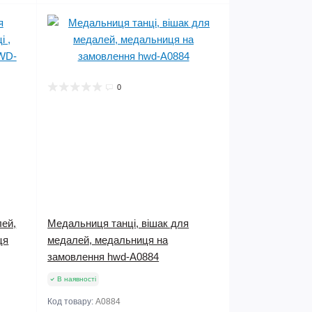
0
лей,
Медальниця танці, вішак для
ця
медалей, медальниця на
замовлення hwd-А0884
В наявності
Код товару:
А0884