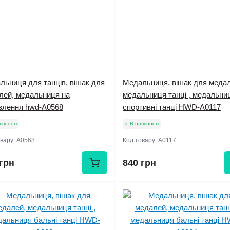
льниця для танців, вішак для
Медальниця, вішак для меда
лей, медальниця на
медальниця танці , медальни
влення hwd-А0568
спортивні танці HWD-A0117
явності
В наявності
овару:
А0568
Код товару:
A0117
грн
840 грн