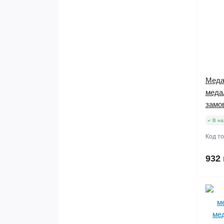
Меда
меда
замо
В на
Код т
932 