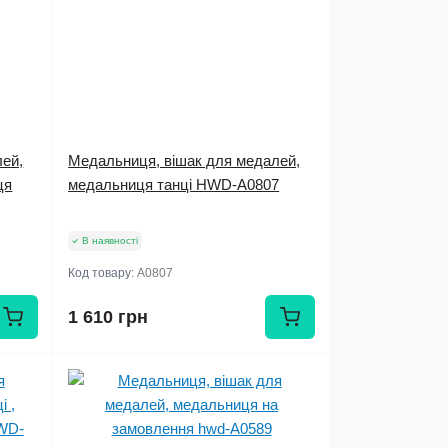
лей,
Медальниця, вішак для медалей,
ця
медальниця танці HWD-А0807
В наявності
Код товару:
А0807
1 610 грн