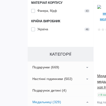
МАТЕРІАЛ КОРПУСУ
Фанера, Мдф
43
КРАЇНА ВИРОБНИК
Україна
46
КАТЕГОРІЇ
Подарунки (669)
Меда
Настінні годинники (502)
Подарунок вчителю (225)
медал
хоп 
Подарунок дитині (4)
Іменні подарунки з дерева –
Автомобільні годинники (13)
Подарунок вчителю математики
персоналізація | HWD (295)
(14)
В на
Медальниці (329)
Годинник настінний для
Код т