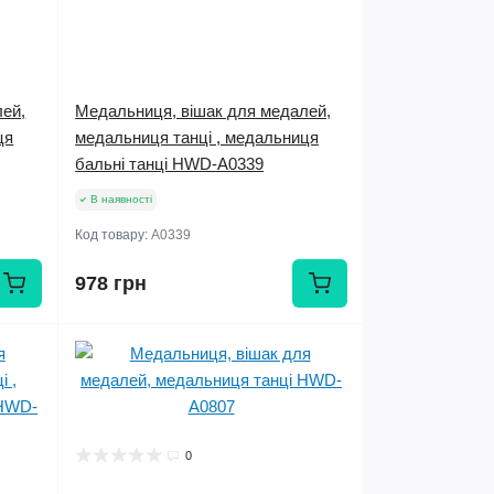
лей,
Медальниця, вішак для медалей,
ця
медальниця танці , медальниця
бальні танці HWD-А0339
В наявності
Код товару:
А0339
978 грн
0