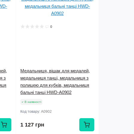
0
лей,
Медальниця, вішак для медалей,
я з
медальниця танці, медальниця з
иця
полицею для кубків, медальниця
бальні танці HWD-А0902
В наявності
Код товару:
А0902
1 127 грн