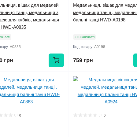
льниця, вішак для медалей,
Медальниця, вішак для меда
льниця танці, медальниця з
медальниця танці , медальни
цею для кубків, медальниця
бальні танці HWD-A0198
і HWD-А0835
явності
В наявності
овару:
А0835
Код товару:
A0198
0 грн
759 грн
0
0