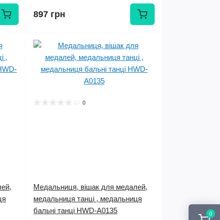
897 грн
0
лей,
Медальниця, вішак для медалей,
ця
медальниця танці , медальниця
бальні танці HWD-A0135
0