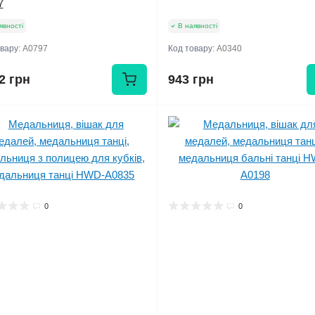
7
явності
В наявності
овару:
А0797
Код товару:
А0340
2 грн
943 грн
0
0