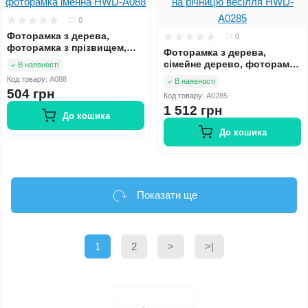
0
Фоторамка з дерева,
0
фоторамка з прізвищем,
Фоторамка з дерева,
фоторамка іменна HWD-
сімейне дерево, фоторамка
В наявності
A088
подарунок на річницю
Код товару:
A088
В наявності
весілля HWD-A0285
504 грн
Код товару:
A0285
1 512 грн
До кошика
До кошика
Показати ще
1
2
>
>|