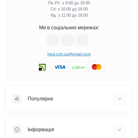
написами.
Пн–Пт: з 9:00 до 19:00
Сб: з 10:00 до 18:00
Фоторамки з можливістю індивідуального гравіювання.
Нд: з 11:00 до 18:00
Ми в соціальних мережах:
Оберіть свою ідеальну фоторамку
Перегляньте наш каталог і знайдіть ту фоторамку, яка
стане ідеальним подарунком. Оформіть замовлення
онлайн, а ми подбаємо про швидку та надійну доставку по
hwd.com.ua@gmail.com
всій Україні. Даруйте емоції, оформлені в натуральне
дерево!
Поширені запитання
Популярне
Чи можна зробити індивідуальний дизайн?
Скільки часу займає виготовлення?
Настінні годинники
Чи підходить ця категорія для подарунка?
Ключниці настінні
Інформація
Медальниці