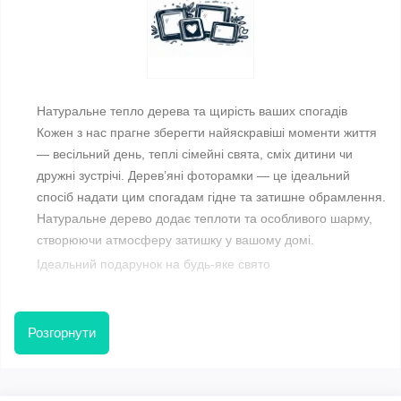
Натуральне тепло дерева та щирість ваших спогадів
Кожен з нас прагне зберегти найяскравіші моменти життя
— весільний день, теплі сімейні свята, сміх дитини чи
дружні зустрічі. Дерев’яні фоторамки — це ідеальний
спосіб надати цим спогадам гідне та затишне обрамлення.
Натуральне дерево додає теплоти та особливого шарму,
створюючи атмосферу затишку у вашому домі.
Ідеальний подарунок на будь-яке свято
На весілля
Розгорнути
- Зробіть незабутній подарунок молодятам, що
символізуватиме міцність їхнього союзу. Дерев'яна
фоторамка з іменами та датою весілля, виконана на