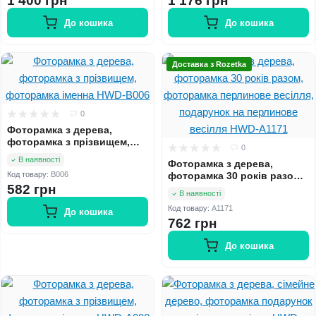
1 400 грн
1 176 грн
A0130
До кошика
До кошика
Доставка з Rozetka
0
Фоторамка з дерева,
фоторамка з прізвищем,
0
фоторамка іменна HWD-
В наявності
Фоторамка з дерева,
B006
Код товару:
B006
фоторамка 30 років разом,
582 грн
фоторамка перлинове
В наявності
весілля, подарунок на
Код товару:
A1171
перлинове весілля HWD-
До кошика
762 грн
A1171
До кошика