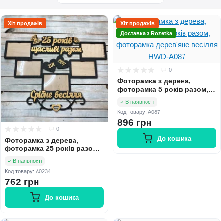
Хіт продажів
Хіт продажів
Доставка з Rozetka
0
Фоторамка з дерева,
фоторамка 5 років разом,
фоторамка дерев'яне
В наявності
весілля HWD-A087
Код товару:
A087
896 грн
0
До кошика
Фоторамка з дерева,
фоторамка 25 років разом,
фоторамка срібне весілля,
В наявності
подарунок срібне весілля
Код товару:
A0234
HWD-A0234
762 грн
До кошика