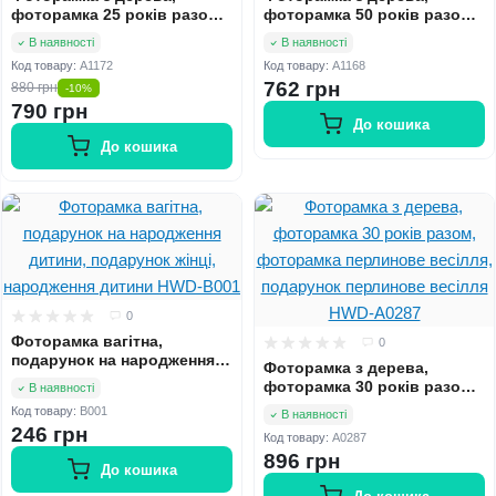
фоторамка 25 років разом,
фоторамка 50 років разом,
фоторамка срібне весілля,
фоторамка золоте весілля,
В наявності
В наявності
подарунок на срібне
подарунок на золоте
Код товару:
A1172
Код товару:
A1168
весілля HWD-A1172
весілля HWD-A1168
762 грн
880 грн
-10%
790 грн
До кошика
До кошика
0
Фоторамка вагітна,
0
подарунок на народження
Фоторамка з дерева,
дитини, подарунок жінці,
фоторамка 30 років разом,
В наявності
народження дитини HWD-
фоторамка перлинове
Код товару:
B001
B001
В наявності
весілля, подарунок
246 грн
Код товару:
A0287
перлинове весілля HWD-
896 грн
A0287
До кошика