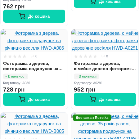
порцелянове весілля HWD-
До кошика
762 грн
A1167
До кошика
0
0
Фоторамка з дерева,
Фоторамка з дерева,
фоторамка подарунок на
сімейне дерево фоторамка,
річницю весілля HWD-A086
фоторамка дерев'яне
В наявності
В наявності
весілля HWD-A0291
Код товару:
A086
Код товару:
A0291
728 грн
952 грн
До кошика
До кошика
Доставка з Rozetka