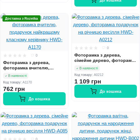
До кошика
Доставка з Rozetka
0
Фоторамка з дерева,
0
сімейне дерево, фоторамка
Фоторамка з дерева,
подарунок на річницю
фоторамка вчителю,
В наявності
весілля HWD-A0212
подарунок найкращому
Код товару:
A0212
В наявності
класному керівнику HWD-
1 109 грн
Код товару:
A1170
A1170
762 грн
До кошика
До кошика
0