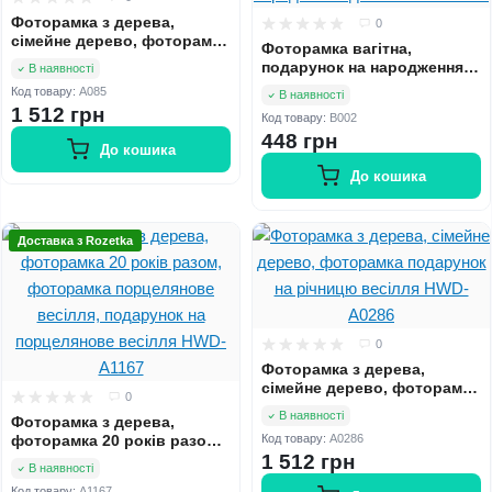
Фоторамка з дерева,
0
сімейне дерево, фоторамка
Фоторамка вагітна,
подарунок на річницю
подарунок на народження
В наявності
весілля HWD-A085
дитини, подарунок жінці,
Код товару:
A085
В наявності
народження дитини HWD-
1 512 грн
Код товару:
B002
B002
448 грн
До кошика
До кошика
Доставка з Rozetka
0
Фоторамка з дерева,
сімейне дерево, фоторамка
0
подарунок на річницю
В наявності
Фоторамка з дерева,
весілля HWD-A0286
фоторамка 20 років разом,
Код товару:
A0286
фоторамка порцелянове
1 512 грн
В наявності
весілля, подарунок на
Код товару:
A1167