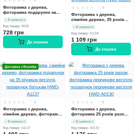
0
Фоторамка з дерева,
0
фоторамка подарунок на
Фоторамка з дерева,
річницю весілля HWD-B005
сімейне дерево, 35 років
В наявності
разом, фоторамка
Код товару:
B005
В наявності
подарунок на річницю
728 грн
Код товару:
A1169
весілля HWD-A1169
1 109 грн
До кошика
До кошика
Доставка з Rozetka
0
0
Фоторамка з дерева,
Фоторамка з дерева,
сімейне дерево, фоторамка
фоторамка 25 років разом,
подарунок на 35 річницю
фоторамка перлинове
В наявності
В наявності
весілля, подарунок батькам
весілля, подарунок
Код товару:
A1137
Код товару:
A0130
HWD-A1137
перлинове весілля HWD-