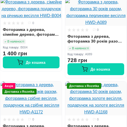
0
Фоторамка з дерева,
0
сімейне дерево, фоторамка
Фоторамка з дерева,
подарунок на річницю
фоторамка 30 років разом,
В наявності
весілля HWD-B004
фоторамка перлинове
Код товару:
B004
В наявності
весілля HWD-A089
1 400 грн
Код товару:
A089
728 грн
До кошика
До кошика
Акція
Доставка з Rozetka
Доставка з Rozetka
0
0
Фоторамка з дерева,
Фоторамка з дерева,