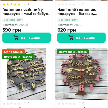
4
0
Годинник настінний у
Настінний годинник,
подарунок мамі та бабусі,
подарунок батькам,
годинник для мами hwd-
подарунок батькам на
В наявності
В наявності
A0498
ювілей hwd-A0601
Код товару:
A0498
Код товару:
A0601
590 грн
620 грн
До кошика
До кошика
Хіт продажів
Доставка з Rozetka
Доставка з Rozetka
0
0