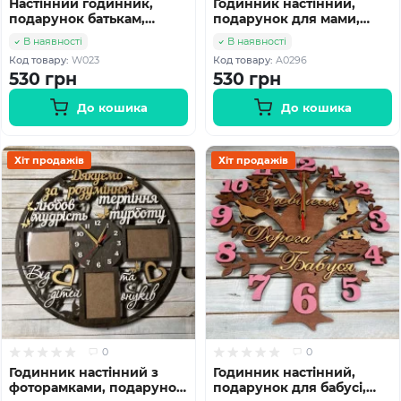
Настінний годинник,
Годинник настінний,
подарунок батькам,
подарунок для мами,
подарунок батькам на
подарунок мамі з
В наявності
В наявності
ювілей hwd-W023
ювілеєм HWD-A0296
Код товару:
W023
Код товару:
A0296
530 грн
530 грн
До кошика
До кошика
Хіт продажів
Хіт продажів
0
0
Годинник настінний з
Годинник настінний,
фоторамками, подарунок
подарунок для бабусі,