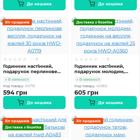
До кошика
До кошика
Хіт продажів
Доставка з Rozetka
0
0
Годинник настінний,
Годинник настінний,
подарунок перлинове
подарунок молодим,
весілля, подарунок на
годинник на весілля,
В наявності
В наявності
ювілей 30 років HWD-
подарунок на ювілей 25
Код товару:
A0719
Код товару:
A0360
A0719
років HWD-A0360
594 грн
605 грн
До кошика
До кошика
Хіт продажів
Хіт продажів
Доставка з Rozetka