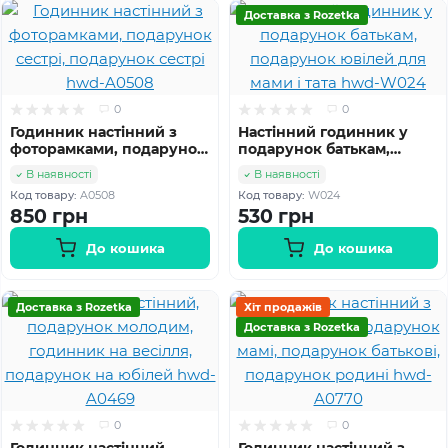
Доставка з Rozetka
0
0
Годинник настінний з
Настінний годинник у
фоторамками, подарунок
подарунок батькам,
сестрі, подарунок сестрі
подарунок ювілей для
В наявності
В наявності
hwd-A0508
мами і тата hwd-W024
Код товару:
A0508
Код товару:
W024
850 грн
530 грн
До кошика
До кошика
Доставка з Rozetka
Хіт продажів
Доставка з Rozetka
0
0