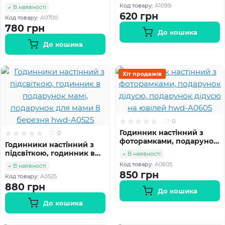
мамі, подарунок матусі на
Код товару:
A1099
В наявності
день народження hwd-
620 грн
Код товару:
A0700
A0700
780 грн
До кошика
До кошика
Хіт продажів
0
Годинник настінний з
0
фоторамками, подарунок
Годинники настінний з
дідусю, подарунок
підсвіткою, годинник в
В наявності
дідусю на ювілей hwd-
подарунок мамі,
Код товару:
A0605
В наявності
A0605
подарунок для мами 8
850 грн
Код товару:
A0525
березня hwd-A0525
880 грн
До кошика
До кошика