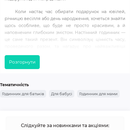
Коли настає час обирати подарунок на ювілей,
річницю весілля або день народження, хочеться знайти
щось особливе, що буде не просто красивим, а й
наповненим глибоким змістом. Настінний годинник —
це саме такий презент. Він символізує цінність часу,
проведеного разом, та нагадує про найважливіші
моменти життя. В нашому каталозі зібрано колекцію
унікальних годинників, які допоможуть вам висловити
Розгорнути
свої почуття та зробити свято незабутнім.
Подарунки з індивідуальним характером для
особливих людей
Тематичність
Ми пропонуємо широкий спектр можливостей для
Годинник для батьків
Для бабусі
Годинник для мами
персоналізації, що дозволить створити унікальний
годинник для кожного:
Годинники з гравіюванням
- Нанесіть на годинник важливу дату, ініціали, імена
Слідкуйте за новинками та акціями:
або щирі слова. Такий подарунок завжди буде