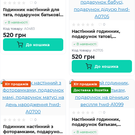
0
Годинник настінний для
тата, подарунок батькові
на ювілей hwd-A0483
В наявності
0
Код товару:
A0483
Настінний годинник,
520 грн
подарунок татові,
подарунок мамі,
В наявності
До кошика
подарунок бабусі,
Код товару:
A0705
подарунок дідусю hwd-
520 грн
A0705
До кошика
Хіт продажів
Хіт продажів
Доставка з Rozetka
0
Настінний годинник,
0
подарунок батькам,
Годинник настінний з
подарунок на річницю
фоторамками, подарунок
В наявності
весілля hwd-A1099