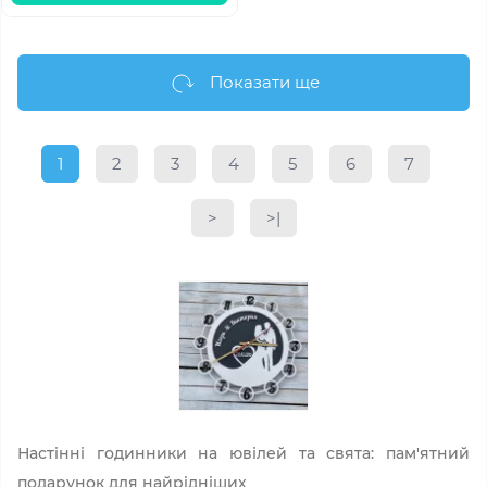
Показати ще
1
2
3
4
5
6
7
>
>|
Настінні годинники на ювілей та свята: пам'ятний
подарунок для найрідніших