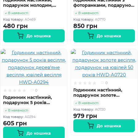
Годинник настінний,
Годинник настінний з
подарунок молодим,
фоторамками, подарунок
годинник на весілля,
мамі, подарунок батькові,
В наявності
В наявності
подарунок на юбілей
подарунок родині hwd-
Код товару:
A0469
Код товару:
A0770
hwd-A0469
A0770
480 грн
850 грн
До кошика
До кошика
0
Годинник настінний,
0
подарунок золоте
Годинник настінний,
весілля, подарунок на
подарунок 5 років
В наявності
ювілей 50 років HWD-
весілля, подарунок
Код товару:
A0720
В наявності
A0720
дерев'яне весілля,
979 грн
Код товару:
A0294
ювілей весілля HWD-
605 грн
A0294
До кошика
До кошика