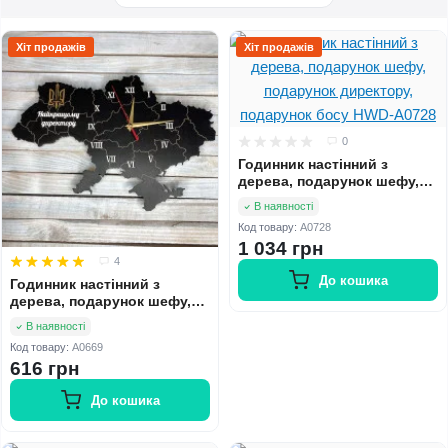
Хіт продажів
Хіт продажів
0
Годинник настінний з
дерева, подарунок шефу,
подарунок директору,
В наявності
подарунок босу HWD-A0728
Код товару:
A0728
1 034 грн
4
До кошика
Годинник настінний з
дерева, подарунок шефу,
подарунок директору,
В наявності
подарунок босу HWD-A0669
Код товару:
A0669
616 грн
До кошика