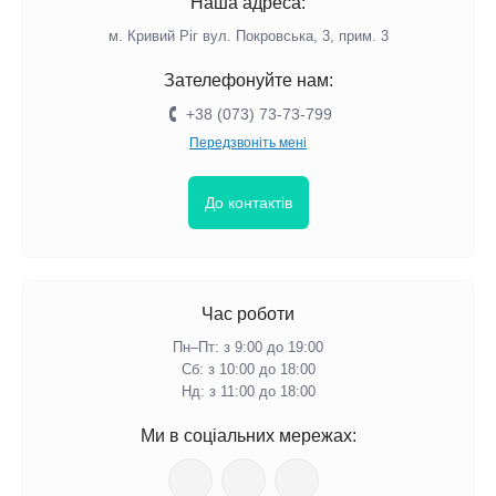
Наша адреса:
Персоналізація — це найкращий спосіб зробити подарунок
м. Кривий Ріг вул. Покровська, 3, прим. 3
незабутнім. Ми пропонуємо можливість нанесення імені,
ініціалів чи пам'ятної дати на циферблат або корпус
Зателефонуйте нам:
годинника. Такий презент буде не лише корисним, а й матиме
+38 (073) 73-73-799
особливу цінність для керівника.
Передзвоніть мені
Годинники з корпоративною символікою
До контактів
Шукаєте корпоративний подарунок, що зміцнить командний
дух? Замовте годинник з логотипом вашої компанії. Це
елегантне рішення підкреслить ваш професіоналізм та
уважність до деталей.
Час роботи
Пн–Пт: з 9:00 до 19:00
Підкресліть статус та повагу
Сб: з 10:00 до 18:00
Нд: з 11:00 до 18:00
Якість матеріалів та дизайн годинника можуть багато
Ми в соціальних мережах:
розповісти про його власника. Ми пропонуємо моделі, що
поєднують у собі класику та сучасність.