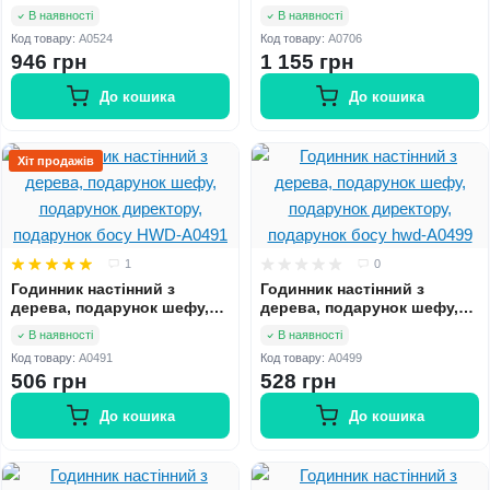
шефу, подарунок
шефу, подарунок
В наявності
В наявності
директору, подарунок босу
директору, подарунок босу
Код товару:
A0524
Код товару:
A0706
hwd-A0524
hwd-A0706
946 грн
1 155 грн
До кошика
До кошика
Хіт продажів
1
0
Годинник настінний з
Годинник настінний з
дерева, подарунок шефу,
дерева, подарунок шефу,
подарунок директору,
подарунок директору,
В наявності
В наявності
подарунок босу HWD-A0491
подарунок босу hwd-A0499
Код товару:
A0491
Код товару:
A0499
506 грн
528 грн
До кошика
До кошика