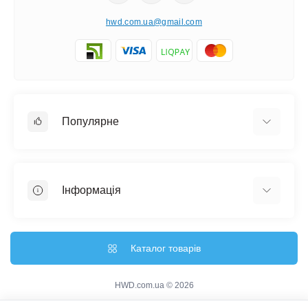
Годинники з натурального дерева
hwd.com.ua@gmail.com
Дерево — це класика, що ніколи не виходить з моди. Наші
дерев'яні годинники додають кабінету затишку та солідності,
підкреслюючи класичний стиль та незмінні цінності. Кожен
виріб має унікальну текстуру, що робить його особливим.
Популярне
Елегантний та мінімалістичний дизайн
Настінні годинники
Для сучасних керівників, що цінують мінімалізм та
функціональність, ми пропонуємо годинники з лаконічним
Ключниці настінні
Інформація
дизайном. Вони ідеально впишуться в офіс у стилі хай-тек або
Медальниці
модерн, ставши стильним та ненав'язливим акцентом.
Відгуки про магазин
Купуйте настінні годинники для керівника в Кривому Розі або з
Доставка
Каталог товарів
доставкою по Україні! Наші фахівці допоможуть вам з вибором
Про магазин
моделі та індивідуальним дизайном, щоб ваш подарунок був
Гарантія та повернення
HWD.com.ua © 2026
ідеальним.
Зворотній зв'язок