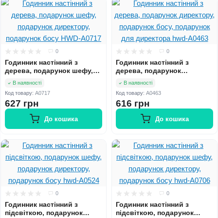
0
0
Годинник настінний з
Годинник настінний з
дерева, подарунок шефу,
дерева, подарунок
подарунок директору,
директору, подарунок босу,
В наявності
В наявності
подарунок босу HWD-A0717
подарунок для директора
Код товару:
A0717
Код товару:
A0463
hwd-A0463
627 грн
616 грн
До кошика
До кошика
0
0
Годинник настінний з
Годинник настінний з
підсвіткою, подарунок
підсвіткою, подарунок