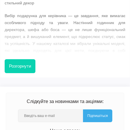
стильний декор
Вибір подарунка для керівника — це завдання, яке вимагає
особливого підходу та уваги. Настінний годинник для
директора, шефа або боса — це не лише функціональний
предмет, а й вишуканий елемент, що підкреслює статус, смак
та успішність. У нашому каталозі ми зібрали унікальні моделі,
які ідеально підходять для цієї мети, поєднуючи в собі
солідний дизайн та бездоганну якість.
Розгорнути
Ексклюзивні годинники в кабінет керівника
Кабінет директора — це місце, де ухвалюються важливі
рішення. Кожна деталь інтер'єру має працювати на імідж. Наші
годинники створені, щоб викликати повагу та захоплення, і
Слідкуйте за новинками та акціями:
стануть ідеальним доповненням до офісного простору.
Підпишіться
Іменні настінні годинники для боса