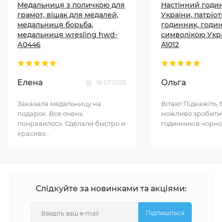
Медальниця з поличкою для
Настінний годи
грамот, вішак для медалей,
України, патріо
медальниця борьба,
годинник, годи
медальниця wresling hwd-
символікою Укр
А0446
A1012
Елена
Ольга
18.07.2026
Заказала медальницу на
Вітаю! Підкажіть, 
подарок. Все очень
можливо зробити
понравилось. Сделали быстро и
годинників чорном
красиво...
Слідкуйте за новинками та акціями:
Підпишіться