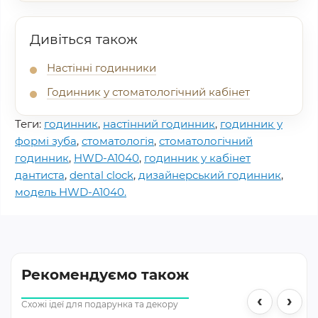
Дивіться також
Настінні годинники
Годинник у стоматологічний кабінет
Теги:
годинник
,
настінний годинник
,
годинник у
формі зуба
,
стоматологія
,
стоматологічний
годинник
,
HWD-A1040
,
годинник у кабінет
дантиста
,
dental clock
,
дизайнерський годинник
,
модель HWD-A1040.
Рекомендуємо також
‹
›
Схожі ідеї для подарунка та декору