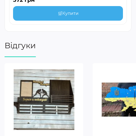
572 грн
🛒
Купити
Відгуки