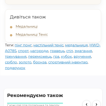
Дивіться також
Медальниці
Медальниці Теніс
Теги:
пінг понг
,
настільний теніс
,
медальниця
,
HWD-
A0785
,
спорт
,
нагороди
,
гравець
,
стіл
,
змагання
,
тренування
,
переможець
,
гра
,
кубок
,
вручення
,
срібло
,
золото
,
бронза
,
спортивний інвентар
,
подарунок
Рекомендуємо також
‹
›
Схожі ідеї для подарунка та декору