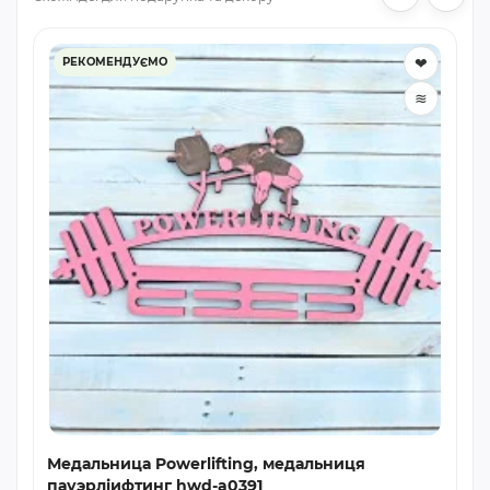
❤
РЕКОМЕНДУЄМО
≋
Медальница Powerlifting, медальниця
пауэрліифтинг hwd-a0391