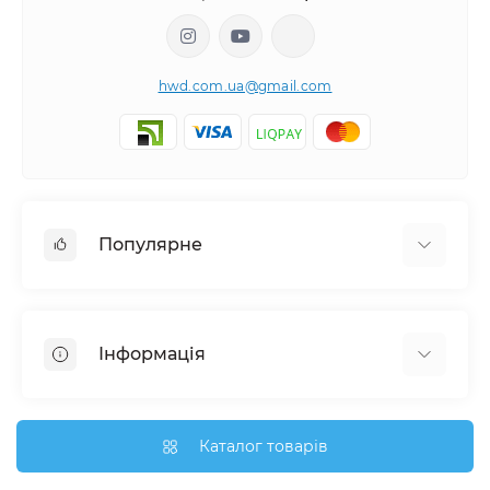
hwd.com.ua@gmail.com
Популярне
Настінні годинники
Ключниці настінні
Інформація
Медальниці
Відгуки про магазин
Доставка
Каталог товарів
Про магазин