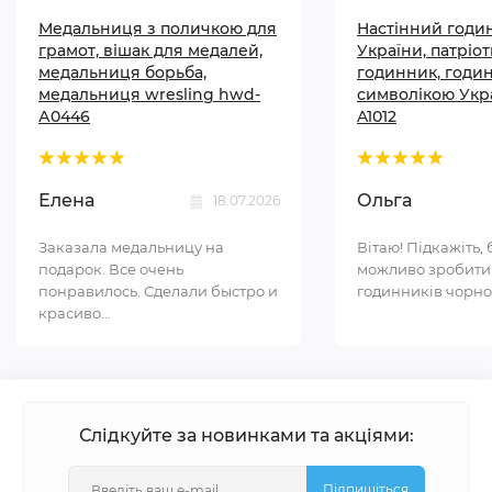
Медальниця з поличкою для
Настінний годи
грамот, вішак для медалей,
України, патріо
медальниця борьба,
годинник, годи
медальниця wresling hwd-
символікою Укр
А0446
A1012
Елена
Ольга
18.07.2026
Заказала медальницу на
Вітаю! Підкажіть, 
подарок. Все очень
можливо зробити
понравилось. Сделали быстро и
годинників чорном
красиво...
Слідкуйте за новинками та акціями:
Підпишіться