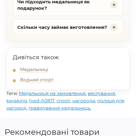
Чи підходить медальниця як
подарунок?
Скільки часу займає виготовлення?
Дивіться також
Медальниці
Водний спорт
Теги:
Медальниця на замовлення
,
веслування
,
kayaking
,
hwd-A0817
,
спорт
,
нагорода
,
полиця для
нагород
,
гравірування медальниць.
Рекомендовані товари