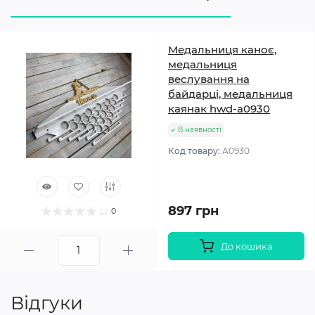
Медальниця каноє,
медальниця
веслування на
байдарці, медальниця
каянак hwd-a0930
В наявності
Код товару:
А0930
897 грн
0
До кошика
Відгуки