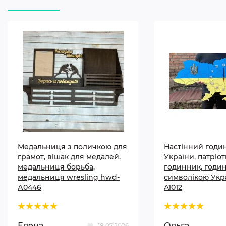
Медальниця з поличкою для
Настінний годи
грамот, вішак для медалей,
України, патріо
медальниця борьба,
годинник, годи
медальниця wresling hwd-
символікою Укр
А0446
A1012
Елена
Ольга
18.07.2026