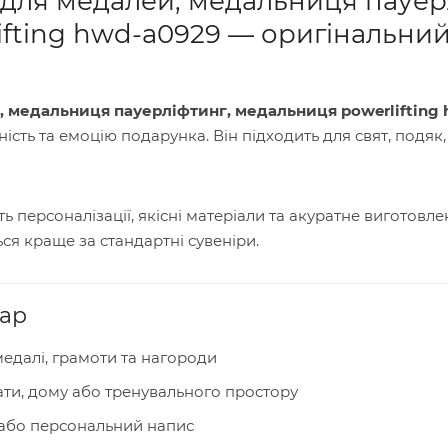
для медалей, медальниця пауер
fting hwd-a0929 — оригінальни
 медальниця пауерліфтинг, медальниця powerlifting
ність та емоцію подарунка. Він підходить для свят, подяк
 персоналізації, якісні матеріали та акуратне виготовл
ся краще за стандартні сувеніри.
вар
едалі, грамоти та нагороди
ати, дому або тренувального простору
 або персональний напис