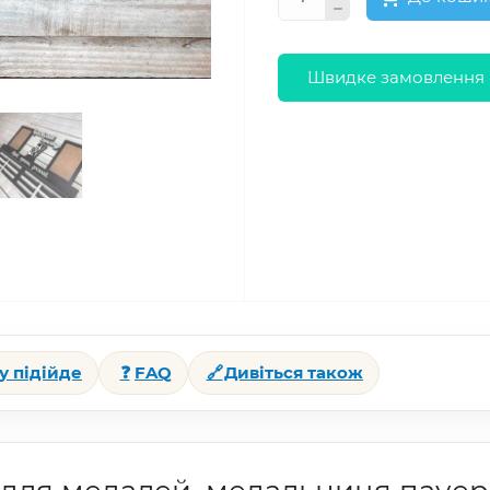
Швидке замовлення
у підійде
❓
FAQ
🔗
Дивіться також