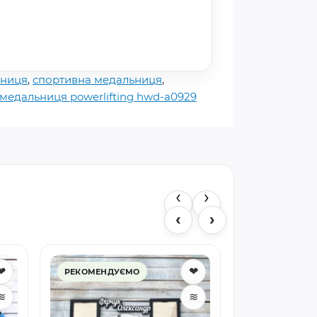
ьниця
,
спортивна медальниця
,
медальниця powerlifting hwd-a0929
‹
›
‹
›
❤
❤
РЕКОМЕНДУЄМО
Медальниця 
РЕКОМЕНДУ
медальниця
≋
≋
замовлення,
644 грн