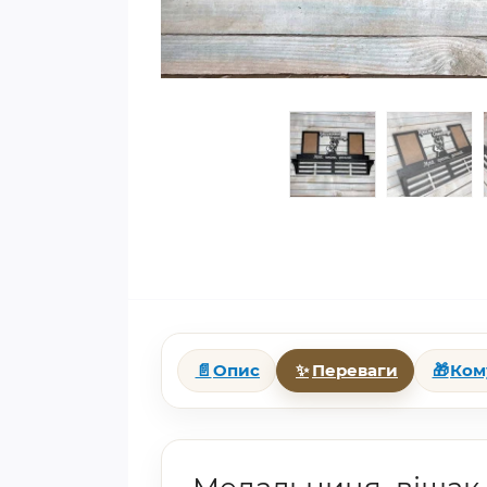
📄
Опис
✨
Переваги
🎁
Ком