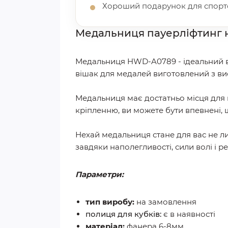
Хороший подарунок для спортс
Медальниця
пауерліфтинг
Медальниця HWD-A0789 - ідеальний ви
вішак для медалей виготовлений з вис
Медальниця має достатньо місця для в
кріпленню, ви можете бути впевнені, 
Нехай медальниця стане для вас не ли
завдяки наполегливості, сили волі і 
Параметри:
тип виробу:
на замовлення
полиця для кубків:
є в наявності
матеріал:
фанера 6-8мм