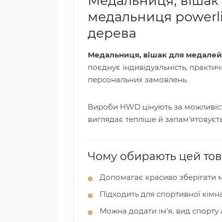
Медальниця, вішак 
медальниця powerli
дерева
Медальниця, вішак для медалей,
поєднує індивідуальність, практич
персональних замовлень.
Вироби HWD цінують за можливість
виглядає тепліше й запам’ятовуєть
Чому обирають цей то
Допомагає красиво зберігати м
Підходить для спортивної кімн
Можна додати ім’я, вид спорту