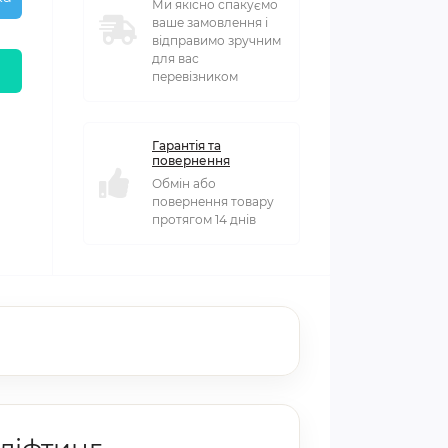
Ми якісно спакуємо
ваше замовлення і
відправимо зручним
для вас
перевізником
Гарантія та
повернення
Обмін або
повернення товару
протягом 14 днів