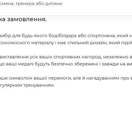
мена, тренера або дитини
на замовлення.
бір для будь-якого бодібілдера або спортсмена, який м
окоякісного матеріалу і має стильний дизайн, який підій
иставлення усіх вашіх спортивних нагород, незалежно від
що ваші медалі будуть безпечно збережені і завжди на ви
ше символом вашої перемоги, але й нагадуванням про ваш
регулярним тренуванням.