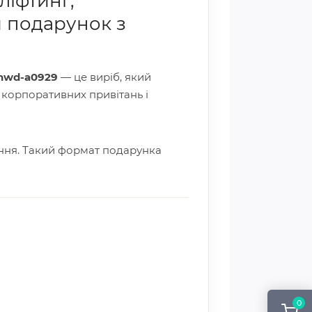
ліфтинг,
й подарунок з
 hwd-a0929
— це виріб, який
, корпоративних привітань і
ення. Такий формат подарунка
0