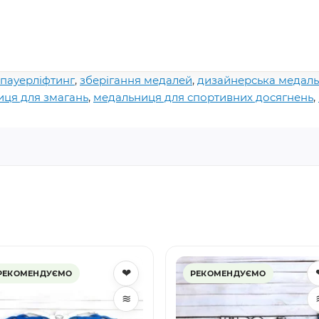
пауерліфтинг
,
зберігання медалей
,
дизайнерська медал
ця для змагань
,
медальниця для спортивних досягнень
,
❤
РЕКОМЕНДУЄМО
РЕКОМЕНДУЄМО
≋