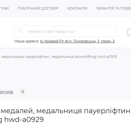
ГУКИ
ПУБЛІЧНИЙ ДОГОВІР
КОНТАКТИ
ГАРАНТІЯ ТА ПО
Наша адреса:
м. Кривий Ріг вул. Покровська, 3, прим. 3
 медальниця пауерліфтинг, медальниця powerlifting hwd-a0929
ідгуків
0
 медалей, медальниця пауерліфтин
g hwd-a0929