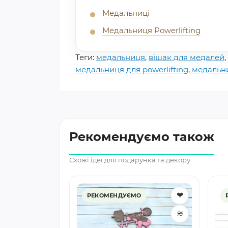
Медальниці
Медальниця Powerlifting
Теги:
медальниця
,
вішак для медалей
,
медальниця для powerlifting
,
медальни
Рекомендуємо також
Схожі ідеї для подарунка та декору
❤
❤
ільна
О
РЕКОМЕНДУЄМО
ак для
≋
≋
альниця