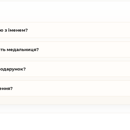
ю з іменем?
ить медальниця?
подарунок?
ення?