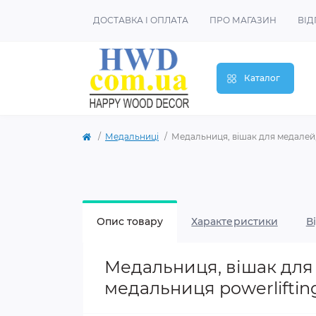
ДОСТАВКА І ОПЛАТА
ПРО МАГАЗИН
ВІД
Каталог
Медальниці
Медальниця, вішак для медалей,
Опис товару
Характеристики
В
Медальниця, вішак для
медальниця powerliftin