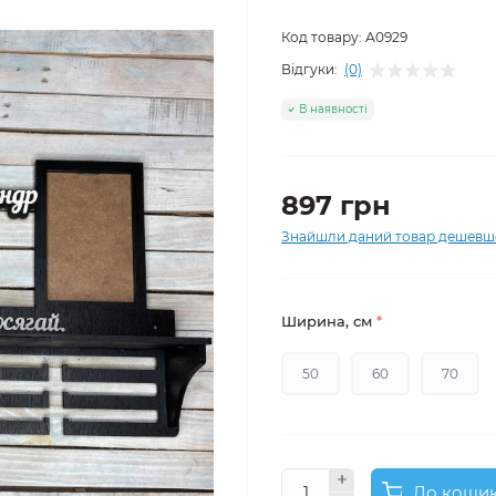
Код товару:
А0929
Відгуки:
(0)
В наявності
897 грн
Знайшли даний товар дешевш
Ширина, см
*
50
60
70
До коши