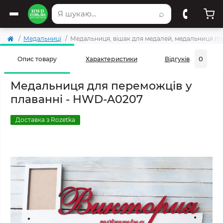
⌕
Медальниці
Медальниця, вішак для медалей, медальниця п
0
Опис товару
Характеристики
Відгуків
Медальниця для переможців у
плаванні - HWD-A0207
Доставка з Rozetka