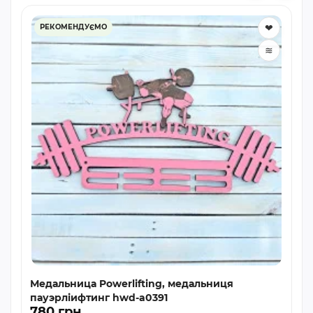
❤
РЕКОМЕНДУЄМО
≋
Медальница Powerlifting, медальниця
пауэрліифтинг hwd-a0391
780 грн