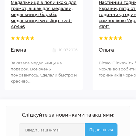
Медальниця з поличкою для
Настінний годи
грамот, вішак для медалей,
України, патріо
медальниця борьба,
годинник, годи
медальниця wresling hwd-
символікою Укр
А0446
A1012
Елена
Ольга
18.07.2026
Заказала медальницу на
Вітаю! Підкажіть, 
подарок. Все очень
можливо зробити
понравилось. Сделали быстро и
годинників чорном
красиво...
Слідкуйте за новинками та акціями:
Підпишіться