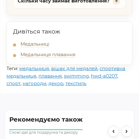
Скільки часу займає виготовлення?
Дивіться також
Медальниці
Медальниця плавання
Теги:
медальниця
,
вішак для медалей
,
спортивна
медальниця
,
плавання
,
swimming
,
hwd-a0207
,
спорт
,
нагороди
,
декор
,
текстиль
Рекомендуємо також
‹
›
Схожі ідеї для подарунка та декору