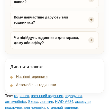
напис?
Кому найчастіше дарують такі
годинники?
Чи підійдуть годинники для гаража,
дому або офісу?
Дивіться також
Настінні годинники
Автомобільні годинники
Теги:
годинник
,
настінний годинник
,
подарунок
,
автомобіліст
,
Skoda
,
логотип
,
HWD-A634
,
аксесуар
,
подарунок для чоловіка
,
стильний годинник