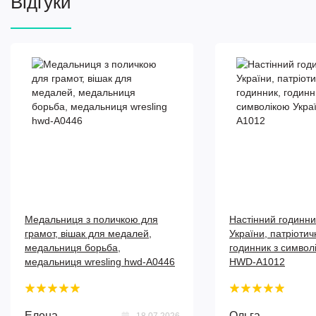
Відгуки
Медальниця з поличкою для
Настінний годинн
грамот, вішак для медалей,
України, патріотич
медальниця борьба,
годинник з символ
медальниця wresling hwd-А0446
HWD-A1012
Елена
Ольга