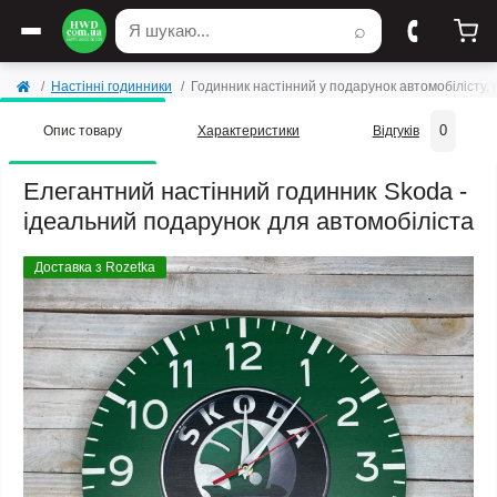
⌕
Настінні годинники
Годинник настінний у подарунок автомобілісту
0
Опис товару
Характеристики
Відгуків
Елегантний настінний годинник Skoda -
ідеальний подарунок для автомобіліста
Доставка з Rozetka