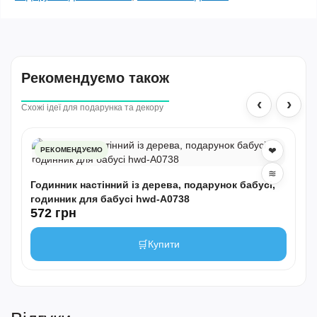
Рекомендуємо також
‹
›
Схожі ідеї для подарунка та декору
❤
РЕКОМЕНДУЄМО
≋
Годинник настінний із дерева, подарунок бабусі,
годинник для бабусі hwd-A0738
572 грн
🛒
Купити