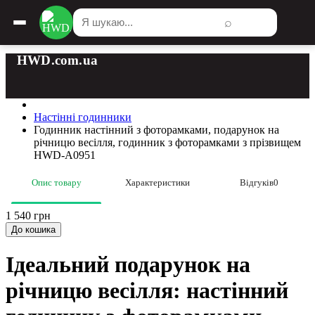
⌕
HWD.com.ua
Настінні годинники
Годинник настінний з фоторамками, подарунок на
річницю весілля, годинник з фоторамками з прізвищем
HWD-A0951
Опис товару
Характеристики
Відгуків
0
1 540 грн
До кошика
Ідеальний подарунок на
річницю весілля: настінний