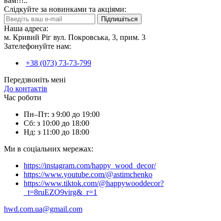
вам!!!..
Слідкуйте за новинками та акціями:
Підпишіться
Наша адреса:
м. Кривий Ріг вул. Покровська, 3, прим. 3
Зателефонуйте нам:
+38 (073) 73-73-799
Передзвоніть мені
До контактів
Час роботи
Пн–Пт: з 9:00 до 19:00
Сб: з 10:00 до 18:00
Нд: з 11:00 до 18:00
Ми в соціальних мережах:
https://instagram.com/happy_wood_decor/
https://www.youtube.com/@astimchenko
https://www.tiktok.com/@happywooddecor?
_t=8ruEZO9virg&_r=1
hwd.com.ua@gmail.com