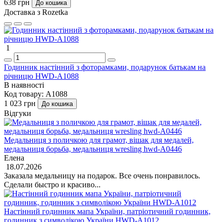
638 грн
До кошика
Доставка з Rozetka
1
Годинник настінний з фоторамками, подарунок батькам на
річницю HWD-A1088
В наявності
Код товару:
A1088
1 023 грн
До кошика
Відгуки
Медальниця з поличкою для грамот, вішак для медалей,
медальниця борьба, медальниця wresling hwd-А0446
Елена
18.07.2026
Заказала медальницу на подарок. Все очень понравилось.
Сделали быстро и красиво...
Настінний годинник мапа України, патріотичний годинник,
годинник з символікою України HWD-A1012