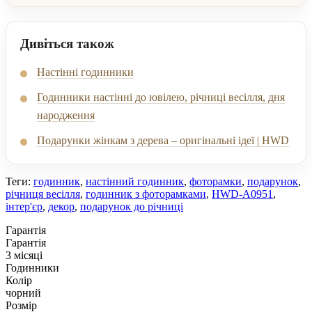
Дивіться також
Настінні годинники
Годинники настінні до ювілею, річниці весілля, дня
народження
Подарунки жінкам з дерева – оригінальні ідеї | HWD
Теги:
годинник
,
настінний годинник
,
фоторамки
,
подарунок
,
річниця весілля
,
годинник з фоторамками
,
HWD-A0951
,
інтер'єр
,
декор
,
подарунок до річниці
Гарантія
Гарантія
3 місяці
Годинники
Колір
чорний
Розмір