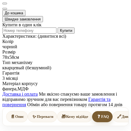
До кошика
Швидке замовлення
Купити в один клік
Купити
Характеристики:
(дивитися всі)
Колір
чорний
Розмір
78х58см
Тип механіхму
кварцевый (безшумний)
Гарантія
3 місяці
Матеріал корпусу
фанера,МДФ
Доставка і оплата
Ми якісно спакуємо ваше замовлення і
відправимо зручним для вас перевізником
Гарантія та
повернення
Обмін або повернення товару протягом 14 днів
📄
✨
🎁
❓
🔗
Опис
Переваги
Кому підійде
FAQ
Диві