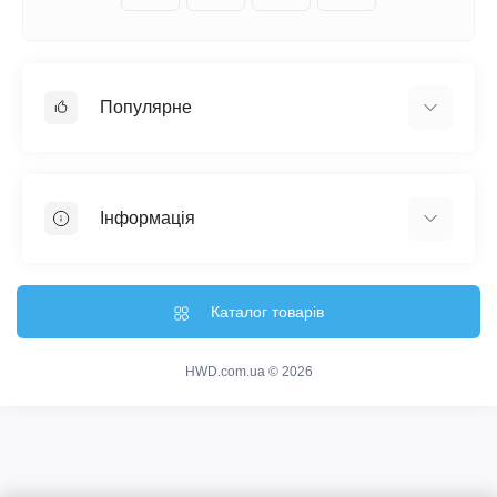
Популярне
Настінні годинники
Ключниці настінні
Інформація
Медальниці
Відгуки про магазин
Доставка
Каталог товарів
Про магазин
Гарантія та повернення
HWD.com.ua © 2026
Зворотній зв'язок
Карта сайту