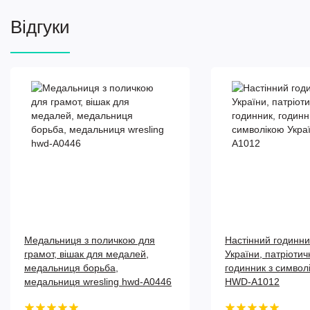
Відгуки
Медальниця з поличкою для
Настінний годинн
грамот, вішак для медалей,
України, патріотич
медальниця борьба,
годинник з символ
медальниця wresling hwd-А0446
HWD-A1012