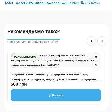
років
,
до ювілею мами
,
Годинник для мами
,
Для бабусі
Рекомендуємо також
‹
›
Схожі ідеї для подарунка та декору
❤
РЕКОМЕНДУЄМО
≋
Годинник настінний у подарунок на ювілей,
подарунок подрузі, подарунок ювілей, подарунок
580 грн
на день народження hwd-A0497
🛒
Купити