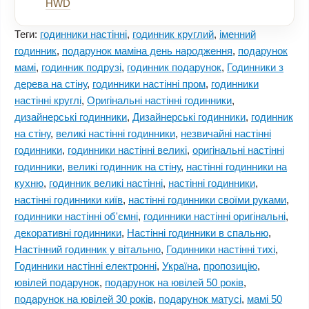
HWD
Теги:
годинники настінні
,
годинник круглий
,
іменний
годинник
,
подарунок маміна день народження
,
подарунок
мамі
,
годинник подрузі
,
годинник подарунок
,
Годинники з
дерева на стіну
,
годинники настінні пром
,
годинники
настінні круглі
,
Оригінальні настінні годинники
,
дизайнерські годинники
,
Дизайнерські годинники
,
годинник
на стіну
,
великі настінні годинники
,
незвичайні настінні
годинники
,
годинники настінні великі
,
оригінальні настінні
годинники
,
великі годинник на стіну
,
настінні годинники на
кухню
,
годинник великі настінні
,
настінні годинники
,
настінні годинники київ
,
настінні годинники своїми руками
,
годинники настінні об'ємні
,
годинники настінні оригінальні
,
декоративні годинники
,
Настінні годинники в спальню
,
Настінний годинник у вітальню
,
Годинники настінні тихі
,
Годинники настінні електронні
,
Україна
,
пропозицію
,
ювілей подарунок
,
подарунок на ювілей 50 років
,
подарунок на ювілей 30 років
,
подарунок матусі
,
мамі 50