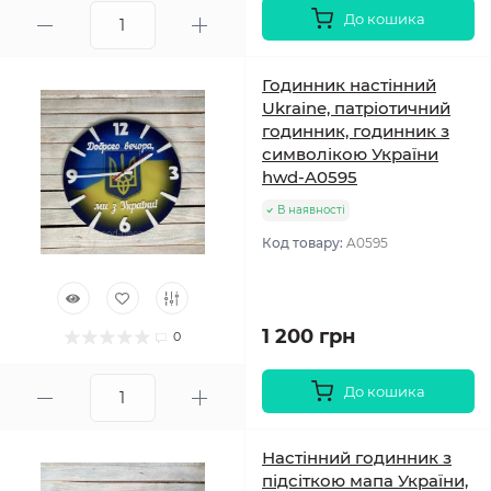
До кошика
Годинник настінний
Ukraine, патріотичний
годинник, годинник з
символікою України
hwd-A0595
В наявності
Код товару:
A0595
1 200 грн
0
До кошика
Настінний годинник з
підсіткою мапа України,