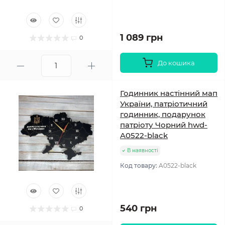
1 089 грн
0
До кошика
Годинник настінний мап
України, патріотичний
годинник, подарунок
патріоту Чорний hwd-
A0522-black
В наявності
Код товару:
A0522-black
540 грн
0