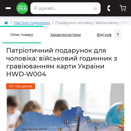
⌕
Настінні годинники
Подарунок чоловіку / військовому | Пат
7
Опис товару
Характеристики
Відгуків
Патріотичний подарунок для
чоловіка: військовий годинник з
гравіюванням карти України
HWD-W004
Хіт продажів