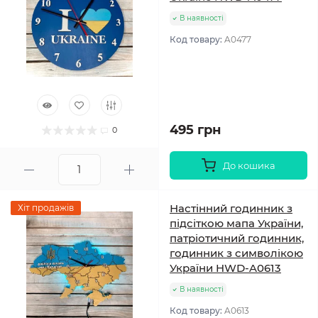
В наявності
Код товару:
A0477
495 грн
0
До кошика
Настінний годинник з
Хіт продажів
підсіткою мапа України,
патріотичний годинник,
годинник з символікою
України HWD-A0613
В наявності
Код товару:
A0613