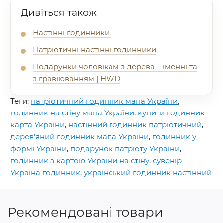
Дивіться також
Настінні годинники
Патріотичні настінні годинники
Подарунки чоловікам з дерева – іменні та
з гравіюванням | HWD
Теги:
патріотичний годинник мапа України
,
годинник на стіну мапа України
,
купити годинник
карта України
,
настінний годинник патріотичний
,
дерев'яний годинник мапа України
,
годинник у
формі України
,
подарунок патріоту України
,
годинник з картою України на стіну
,
сувенір
Україна годинник
,
український годинник настінний
Рекомендовані товари