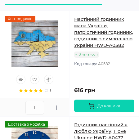
Настінний годинник
Хіт продажів
мапа України,
патріотичний годинник,
годинник з символікою
України HWD-A0582
В наявності
Код товару:
A0582
616 грн
1
До кошика
Годинник настінний я
Доставка з Rozetka
люблю Україну, I love
Ukraine HWD-A0477