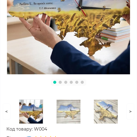
<
>
Код товару:
W004