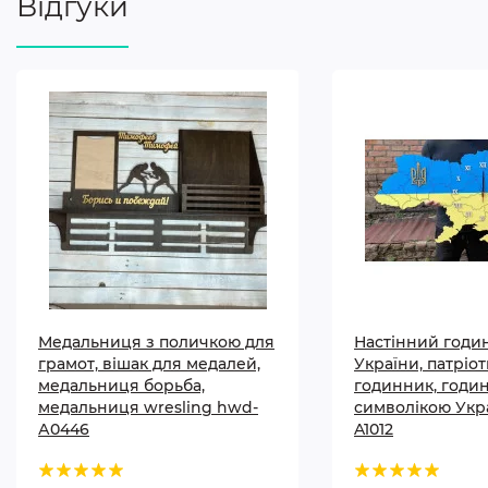
Відгуки
Медальниця з поличкою для
Настінний годи
грамот, вішак для медалей,
України, патріо
медальниця борьба,
годинник, годи
медальниця wresling hwd-
символікою Укр
А0446
A1012