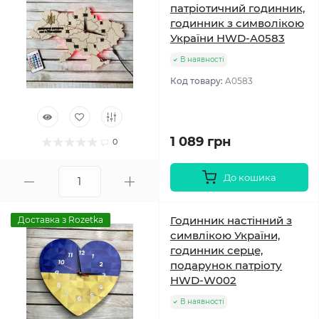
патріотичний годинник,
годинник з символікою
України HWD-A0583
В наявності
Код товару:
A0583
1 089 грн
0
До кошика
Годинник настінний з
Доставка з Rozetka
симвлікою України,
годинник серце,
подарунок патріоту
HWD-W002
В наявності