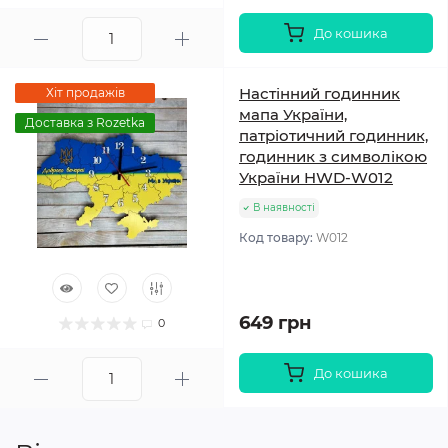
До кошика
Настінний годинник
Хіт продажів
мапа України,
Доставка з Rozetka
патріотичний годинник,
годинник з символікою
України HWD-W012
В наявності
Код товару:
W012
649 грн
0
До кошика