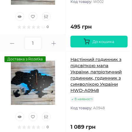
Код товару:
W002
495 грн
0
До кошика
Настінний годинник з
Доставка з Rozetka
підсвіткою мапа
України, патріотичний
годинник, годинник з
символікою України
HWD-A0948
В наявності
Код товару:
A0948
1 089 грн
0