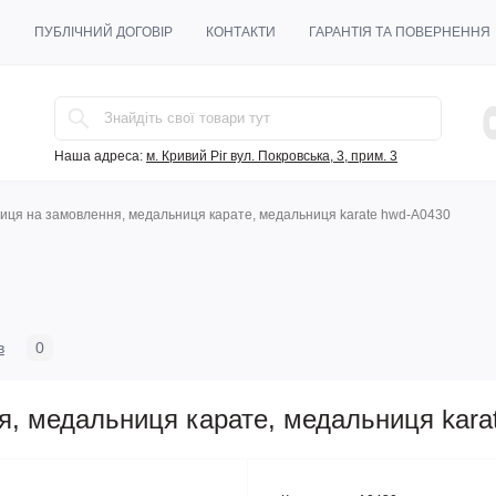
И
ПУБЛІЧНИЙ ДОГОВІР
КОНТАКТИ
ГАРАНТІЯ ТА ПОВЕРНЕННЯ
Наша адреса:
м. Кривий Ріг вул. Покровська, 3, прим. 3
ця на замовлення, медальниця карате, медальниця karate hwd-A0430
в
0
, медальниця карате, медальниця kara