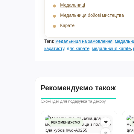
Медальниці
Медальниця бойові мистецтва
Карате
Теги:
медальниця на замовлення
,
медальни
каратисту
,
для карате
,
медальниця karate
,
Рекомендуємо також
Схожі ідеї для подарунка та декору
❤
❤
замовлення,
РЕКОМЕНДУЄМО
ате,
≋
≋