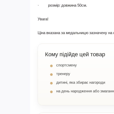
·
розмір
: довжина 50см.
Увага!
Ціна вказана за медальницю зазначену на ф
Кому підійде цей товар
спортсмену
тренеру
дитині, яка збирає нагороди
на день народження або змаган