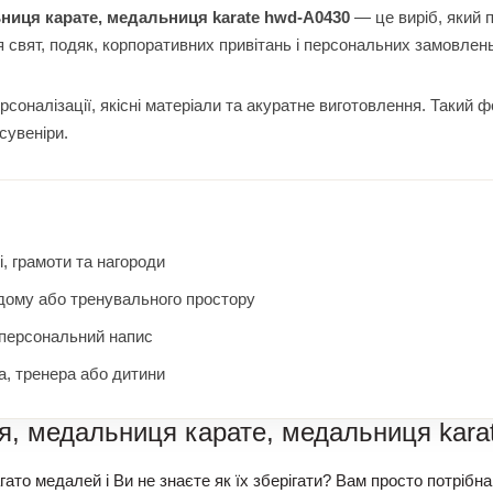
иця карате, медальниця karate hwd-A0430
— це виріб, який п
я свят, подяк, корпоративних привітань і персональних замовлень
оналізації, якісні матеріали та акуратне виготовлення. Такий 
сувеніри.
, грамоти та нагороди
 дому або тренувального простору
 персональний напис
, тренера або дитини
, медальниця карате, медальниця kara
гато медалей і Ви не знаєте як їх зберігати? Вам просто потр