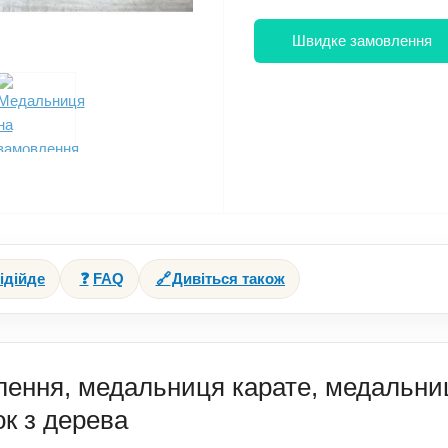
Швидке замовлення
ідійде
❓
FAQ
🔗
Дивіться також
ення, медальниця карате, медальни
к з дерева