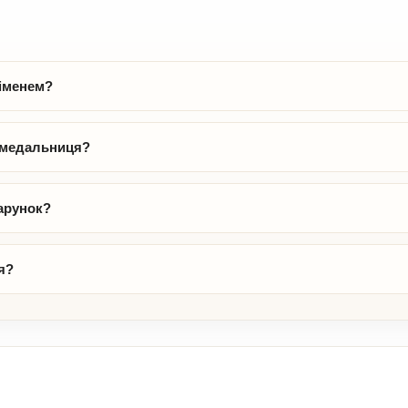
іменем?
ь медальниця?
арунок?
я?