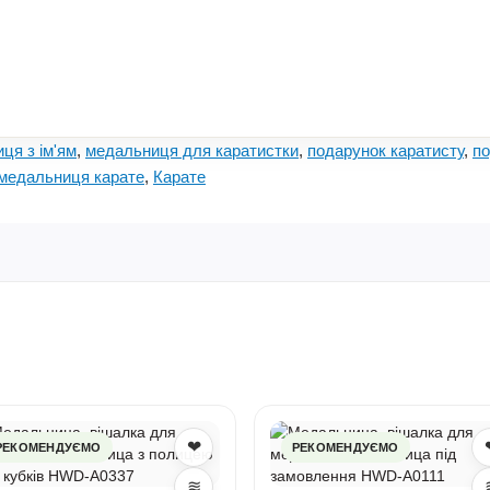
ця з ім'ям
,
медальниця для каратистки
,
подарунок каратисту
,
по
медальниця карате
,
Карате
❤
РЕКОМЕНДУЄМО
РЕКОМЕНДУЄМО
≋