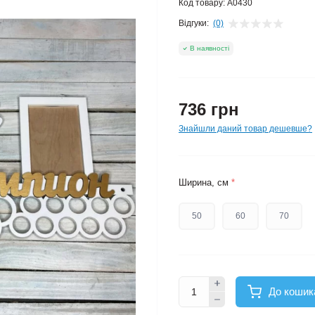
Код товару:
A0430
Відгуки:
(0)
В наявності
736 грн
Знайшли даний товар дешевше?
Ширина, см
*
50
60
70
До кошик