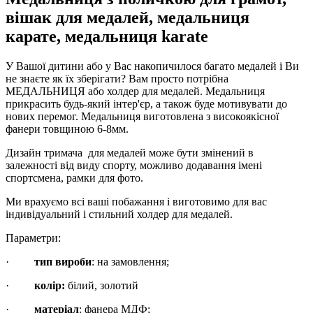
вішак для медалей, медальниця
карате, медальниця karate
У Вашої дитини або у Вас накопичилося багато медалей і Ви
не знаєте як їх зберігати? Вам просто потрібна
МЕДАЛЬНИЦЯ або холдер для медалей. Медальниця
прикрасить будь-який інтер'єр, а також буде мотивувати до
нових перемог. Медальниця виготовлена з високоякісної
фанери товщиною 6-8мм.
Дизайн тримача для медалей може бути змінений в
залежності від виду спорту, можливо додавання імені
спортсмена, рамки для фото.
Ми врахуємо всі ваші побажання і виготовимо для вас
індивідуальний і стильний холдер для медалей.
Параметри:
·
тип вироби
: на замовлення;
·
колір:
білий, золотий
·
матеріал
: фанера МДФ;