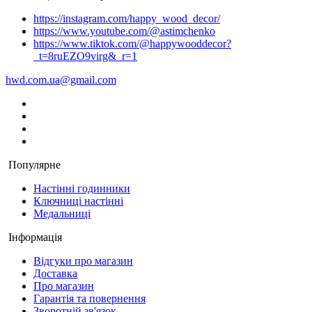
https://instagram.com/happy_wood_decor/
https://www.youtube.com/@astimchenko
https://www.tiktok.com/@happywooddecor?
_t=8ruEZO9virg&_r=1
hwd.com.ua@gmail.com
Популярне
Настінні годинники
Ключниці настінні
Медальниці
Інформація
Відгуки про магазин
Доставка
Про магазин
Гарантія та повернення
Зворотній зв'язок