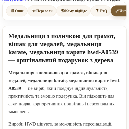
📄
✨
🎁
❓
🔗
Опис
Переваги
Кому підійде
FAQ
Диві
Медальниця з поличкою для грамот,
вішак для медалей, медальниця
karate, медальниця карате hwd-А0539
— оригінальний подарунок з дерева
Медальниця з поличкою для грамот, вішак для
медалей, медальниця karate, медальниця карате hwd-
А0539
— це виріб, який поєднує індивідуальність,
практичність та емоцію подарунка. Він підходить для
свят, подяк, корпоративних привітань і персональних
замовлень.
Вироби HWD цінують за можливість персоналізації,