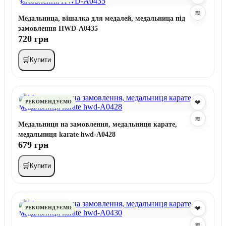
≋
Медальница, вішалка для медалей, медальница під
замовлення HWD-A0435
720 грн
🛒
Купити
❤
РЕКОМЕНДУЄМО
≋
Медальниця на замовлення, медальниця карате,
медальниця karate hwd-A0428
679 грн
🛒
Купити
❤
РЕКОМЕНДУЄМО
≋