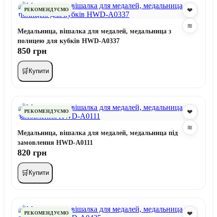
❤
РЕКОМЕНДУЄМО
≋
Медальница, вішалка для медалей, медальница з
полицею для кубків HWD-A0337
850 грн
🛒
Купити
❤
РЕКОМЕНДУЄМО
≋
Медальница, вішалка для медалей, медальница під
замовлення HWD-A0111
820 грн
🛒
Купити
❤
РЕКОМЕНДУЄМО