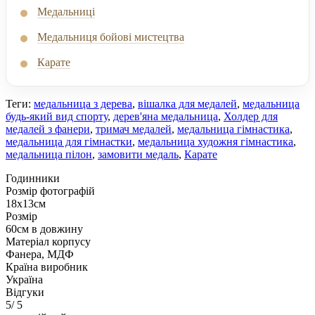
Медальниці
Медальниця бойові мистецтва
Карате
Теги:
медальница з дерева
,
вішалка для медалей
,
медальница
будь-який вид спорту
,
дерев'яна медальница
,
Холдер для
медалей з фанери
,
тримач медалей
,
медальница гімнастика
,
медальница для гімнастки
,
медальница художня гімнастика
,
медальница пілон
,
замовити медаль
,
Карате
Годинники
Розмір фотографій
18х13см
Розмір
60см в довжину
Матеріал корпусу
Фанера, МДФ
Країна виробник
Україна
Відгуки
5
/ 5