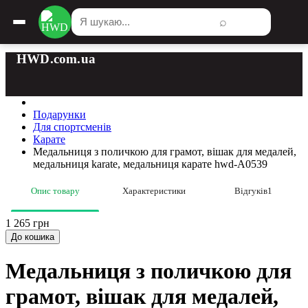
⌕
HWD.com.ua
Подарунки
Для спортсменів
Карате
Медальниця з поличкою для грамот, вішак для медалей,
медальниця karate, медальниця карате hwd-А0539
Опис товару
Характеристики
Відгуків
1
1 265 грн
До кошика
Медальниця з поличкою для
грамот, вішак для медалей,