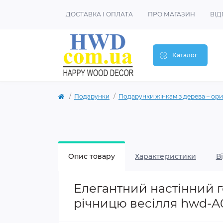
ДОСТАВКА І ОПЛАТА
ПРО МАГАЗИН
ВІД
Каталог
Подарунки
Подарунки жінкам з дерева – ориг
Опис товару
Характеристики
В
Елегантний настінний 
річницю весілля hwd-A