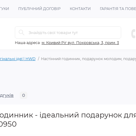
ГУКИ
ПУБЛІЧНИЙ ДОГОВІР
КОНТАКТИ
ГАРАНТІЯ ТА ПО
Наша адреса:
м. Кривий Ріг вул. Покровська, 3, прим. 3
інальні ідеї | HWD
Настінний годинник, подарунок молодим, подар
ідгуків
0
годинник - ідеальний подарунок дл
0950