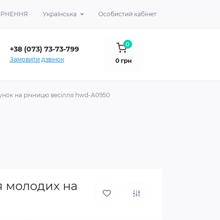
ВЕРНЕННЯ
Українська
Особистий кабінет
0
+38 (073) 73-73-799
Замовити дзвінок
0 грн
унок на річницю весілля hwd-A0950
я молодих на