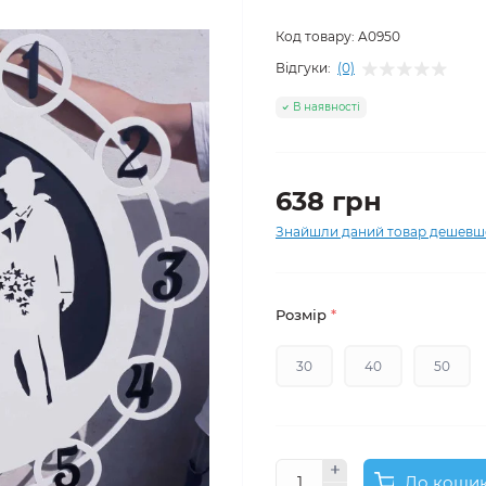
Код товару:
A0950
Відгуки:
(0)
В наявності
638 грн
Знайшли даний товар дешевш
Розмір
*
30
40
50
До коши