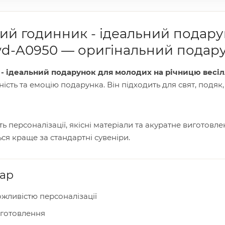
ий годинник - ідеальний подар
wd-A0950 — оригінальний подару
- ідеальний подарунок для молодих на річницю весі
ність та емоцію подарунка. Він підходить для свят, подяк
 персоналізації, якісні матеріали та акуратне виготовл
ся краще за стандартні сувеніри.
вар
жливістю персоналізації
иготовлення