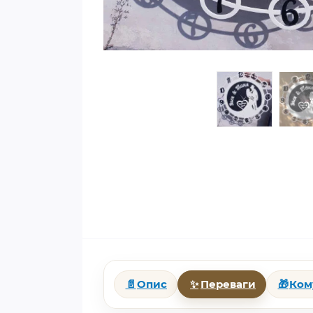
📄
Опис
✨
Переваги
🎁
Ком