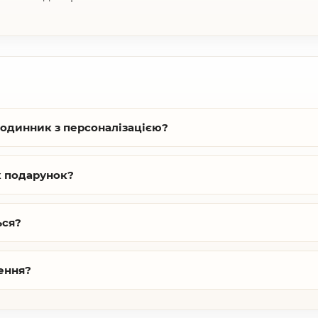
годинник з персоналізацією?
к подарунок?
ься?
ення?