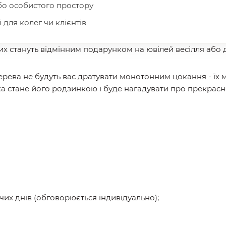
або особистого простору
 для колег чи клієнтів
х стануть відмінним подарунком на ювілей весілля або
дерева не будуть вас дратувати монотонним цокання - їх
ка стане його родзинкою і буде нагадувати про прекрасн
х днів (обговорюється індивідуально);