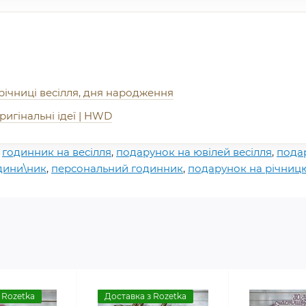
річниці весілля, дня народження
игінальні ідеї | HWD
,
годинник на весілля
,
подарунок на ювілей весілля
,
подар
дини\ник
,
персональний годинник
,
подарунок на річницю
 Rozetka
Доставка з Rozetka