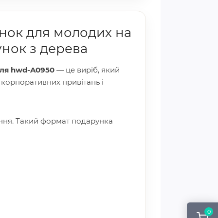
унок для молодих на
нок з дерева
лля hwd-A0950
— це виріб, який
, корпоративних привітань і
ення. Такий формат подарунка
0