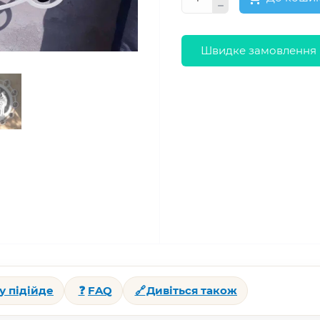
Швидке замовлення
у підійде
❓
FAQ
🔗
Дивіться також