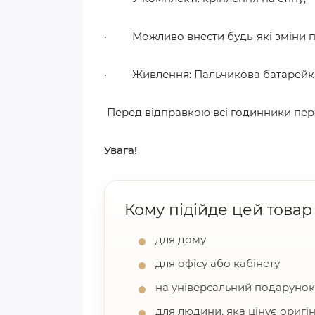
· Можливо внести будь-які зміни по
· Живлення: Пальчикова батарейка А
Перед відправкою всі годинники пер
Увага!
Кому підійде цей товар
для дому
для офісу або кабінету
на універсальний подарунок
для людини, яка цінує оригі