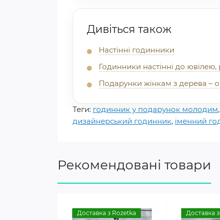
Дивіться також
Настінні годинники
Годинники настінні до ювілею, 
Подарунки жінкам з дерева – ор
Теги:
годинник у подарунок молодим
дизайнерський годинник
,
іменний го
Рекомендовані товари
Доставка з Rozetka
Доставка з