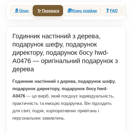
📄
✨
🎁
❓
🔗
Опис
Переваги
Кому підійде
FAQ
Годинник настінний з дерева,
подарунок шефу, подарунок
директору, подарунок босу hwd-
A0476 — оригінальний подарунок з
дерева
Годинник настінний з дерева, подарунок шефу,
подарунок директору, подарунок босу hwd-
A0476
— це виріб, який поєднує індивідуальність,
практичність та емоцію подарунка. Він підходить
для свят, подяк, корпоративних привітань і
персональних замовлень.