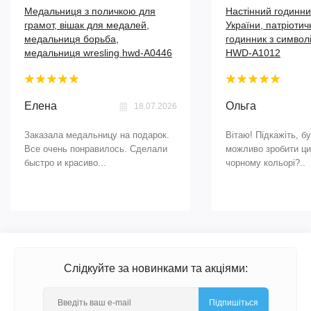
Медальниця з поличкою для
Настінний годинн
грамот, вішак для медалей,
України, патріотич
медальниця борьба,
годинник з символ
медальниця wresling hwd-А0446
HWD-A1012
Елена
Ольга
18.07.2026
Заказала медальницу на подарок.
Вітаю! Підкажіть, б
Все очень понравилось. Сделали
можливо зробити ци
быстро и красиво...
чорному кольорі?..
Слідкуйте за новинками та акціями:
Підпишіться