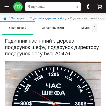
⌕
Подарунки
Подарунок директору, босу
Годинник настінний з дер
0
Опис товару
Характеристики
Відгуків
Годинник настінний з дерева,
подарунок шефу, подарунок директору,
подарунок босу hwd-A0476