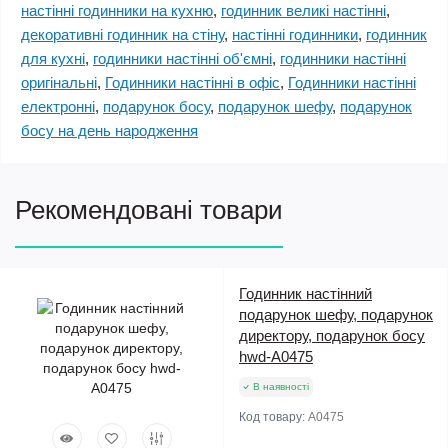
настінні годинники на кухню
,
годинник великі настінні
,
декоративні годинник на стіну
,
настінні годинники
,
годинник
для кухні
,
годинники настінні об'ємні
,
годинники настінні
оригінальні
,
Годинники настінні в офіс
,
Годинники настінні
електронні
,
подарунок босу
,
подарунок шефу
,
подарунок
босу на день народження
Рекомендовані товари
Годинник настінний
подарунок шефу, подарунок
директору, подарунок босу
hwd-A0475
В наявності
Код товару:
A0475