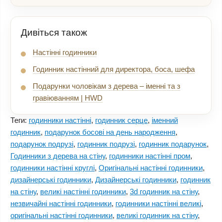
Дивіться також
Настінні годинники
Годинник настінний для директора, боса, шефа
Подарунки чоловікам з дерева – іменні та з
гравіюванням | HWD
Теги:
годинники настінні
,
годинник серце
,
іменний
годинник
,
подарунок босові на день народження
,
подарунок подрузі
,
годинник подрузі
,
годинник подарунок
,
Годинники з дерева на стіну
,
годинники настінні пром
,
годинники настінні круглі
,
Оригінальні настінні годинники
,
дизайнерські годинники
,
Дизайнерські годинники
,
годинник
на стіну
,
великі настінні годинники
,
3d годинник на стіну
,
незвичайні настінні годинники
,
годинники настінні великі
,
оригінальні настінні годинники
,
великі годинник на стіну
,