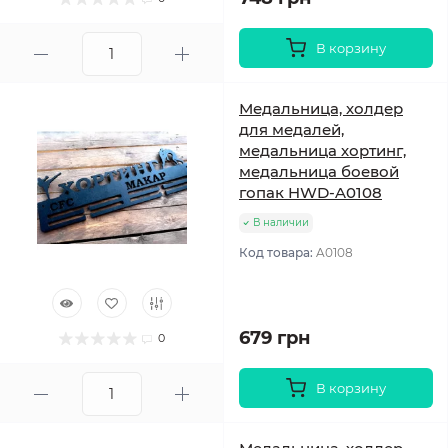
В корзину
Медальница, холдер
для медалей,
медальница хортинг,
медальница боевой
гопак HWD-A0108
В наличии
Код товара:
A0108
679 грн
0
В корзину