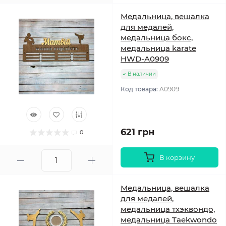
Медальница, вешалка
для медалей,
медальница бокс,
медальница karate
HWD-A0909
В наличии
Код товара:
A0909
621 грн
0
В корзину
Медальница, вешалка
для медалей,
медальница тхэквондо,
медальница Taekwondo