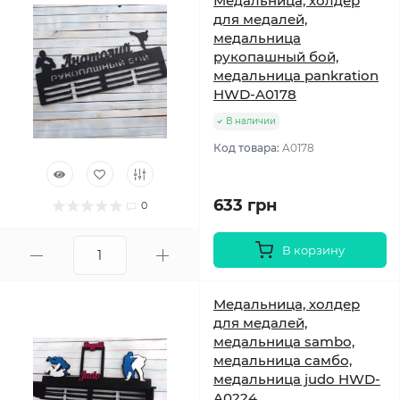
Медальница, холдер
для медалей,
медальница
рукопашный бой,
медальница pankration
HWD-A0178
В наличии
Код товара:
A0178
633 грн
0
В корзину
Медальница, холдер
для медалей,
медальница sambo,
медальница самбо,
медальница judo HWD-
A0224