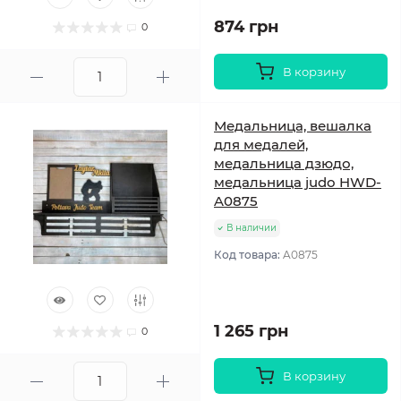
874 грн
0
В корзину
Медальница, вешалка
для медалей,
медальница дзюдо,
медальница judo HWD-
A0875
В наличии
Код товара:
A0875
1 265 грн
0
В корзину