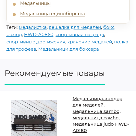
Медальницы
Медальница единоборства
Теги:
медалистка
,
вешалка для медалей
,
бокс
,
boxing
,
HWD-A0860
,
спортивная награда
,
спортивные достижения
,
хранение медалей
,
полка
для трофеев
,
Медальници для боксера
Рекомендуемые товары
Медальница, холдер
для медалей,
медальница sambo,
медальница самбо,
медальница judo HWD-
A0180