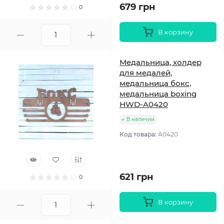
679 грн
0
В корзину
Медальница, холдер
для медалей,
медальница бокс,
медальница boxing
HWD-A0420
В наличии
Код товара:
A0420
621 грн
0
В корзину