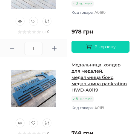
В наличии
Код товара:
A0180
978 грн
0
В корзину
Медальница, холдер
для медалей,
медальница бокс,
медальница pankration
HWD-A0119
В наличии
Код товара:
A0119
748 грн
0