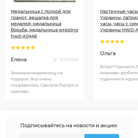
Медальница с полкой для
Настенные часы
грамот, вешалка для
Украины, патри
медалей, медальница
часы, часы с си
борьба, медальница wresling
Украины HWD-A
hwd-А0446
Ольга
Елена
18.07.2026
Вітаю! Підкажіть, 
Заказала медальницу на
можливо зробити
подарок. Все очень
годинників чорном
понравилось. Сделали быстро и
красиво...
Подписывайтесь на новости и акции: