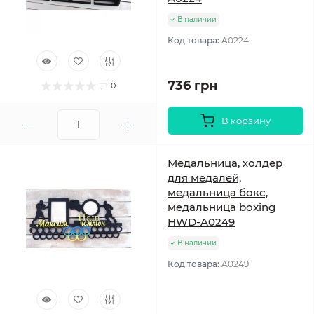
В наличии
Код товара:
A0224
736 грн
0
В корзину
Медальница, холдер
для медалей,
медальница бокс,
медальница boxing
HWD-A0249
В наличии
Код товара:
A0249