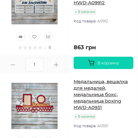
HWD-A09912
В наличии
Код товара:
A0912
863 грн
0
В корзину
Медальница, вешалка
для медалей,
медальница бокс,
медальница boxing
HWD-A0931
В наличии
Код товара:
A0931