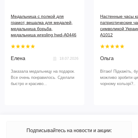
Медальница с полкой для
Настенные часы к
грамот, вешалка для медалей,
патриотические ча
медальница борьба,
символикой Укра
медальница wresling hwd-А0446
A1012
Елена
Ольга
18.07.2026
Заказала медальницу на подарок.
Вітаю! Підкажіть, б
Все очень понравилось. Сделали
можливо зробити ци
быстро и красиво...
чорному кольорі?..
Подписывайтесь на новости и акции: