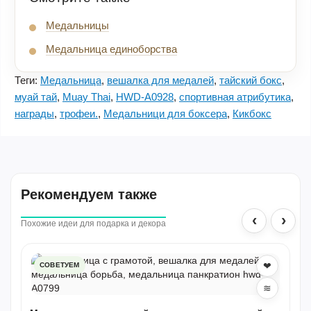
Медальницы
Медальница единоборства
Теги:
Медальница
,
вешалка для медалей
,
тайский бокс
,
муай тай
,
Muay Thai
,
HWD-A0928
,
спортивная атрибутика
,
награды
,
трофеи.
,
Медальници для боксера
,
Кикбокс
Рекомендуем также
‹
›
Похожие идеи для подарка и декора
❤
СОВЕТУЕМ
≋