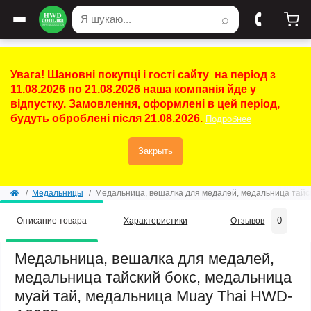
⌕
Увага! Шановні покупці і гості сайту на період з
11.08.2026 по 21.08.2026 наша компанія йде у
відпустку. Замовлення, оформлені в цей період,
будуть оброблені після 21.08.2026.
Подробнее
Закрыть
Медальницы
Медальница, вешалка для медалей, медальница тайс
0
Описание товара
Характеристики
Отзывов
Медальница, вешалка для медалей,
медальница тайский бокс, медальница
муай тай, медальница Muay Thai HWD-