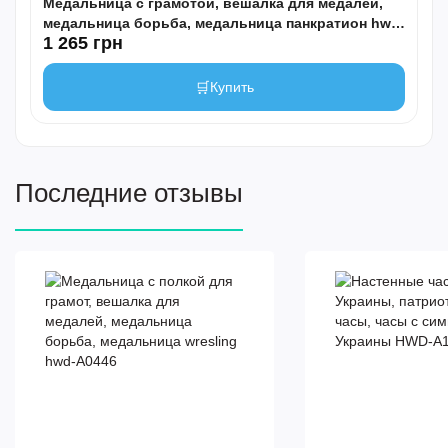
Медальница с грамотой, вешалка для медалей,
медальница борьба, медальница панкратион hwd-
1 265 грн
А0799
🛒
Купить
Последние отзывы