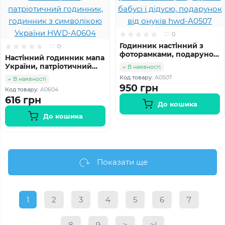
0
Годинник настінний з
0
фоторамками, подарунок
Настінний годинник мапа
бабусі і дідусю,
України, патріотичний
В наявності
подарунок від онуків
годинник, годинник з
Код товару:
A0507
В наявності
hwd-A0507
символікою України
950 грн
Код товару:
A0604
HWD-A0604
616 грн
До кошика
До кошика
Показати ще
1
2
3
4
5
6
7
8
9
>
>|