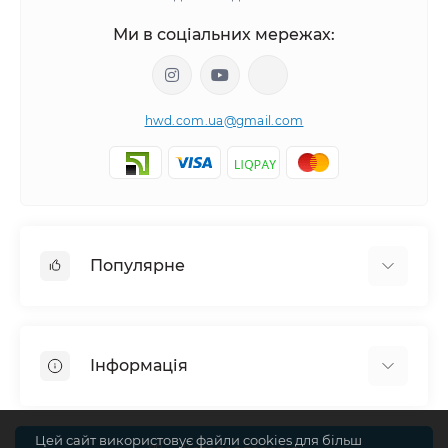
Особливо актуальними є подарунки з гравіюванням
для корпоративного сегменту. Нанесення логотипу
Ми в соціальних мережах:
компанії або брендованого напису допомагає
підвищити впізнаваність бренду та зміцнити відносини
з клієнтами.
hwd.com.ua@gmail.com
Чому варто обрати подарунки з іменним гравіюванням:
унікальність кожного виробу
можливість створити індивідуальний дизайн
емоційна цінність подарунка
Популярне
універсальність для будь-якої події
довговічність дерев’яних виробів
Настінні годинники
Ключниці настінні
Ми використовуємо якісні матеріали та сучасні
Інформація
технології гравіювання, що забезпечує чіткість деталей
Медальниці
і привабливий вигляд кожного виробу.
Відгуки про магазин
Цей сайт використовує файли cookies для більш