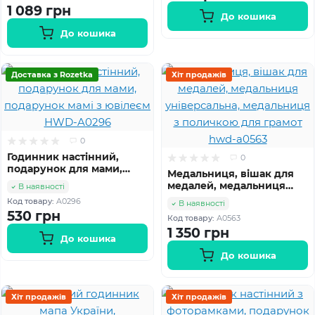
1 089 грн
До кошика
До кошика
Доставка з Rozetka
Хіт продажів
0
Годинник настінний,
0
подарунок для мами,
Медальниця, вішак для
подарунок мамі з
медалей, медальниця
В наявності
ювілеєм HWD-A0296
універсальна,
Код товару:
A0296
В наявності
медальниця з поличкою
530 грн
Код товару:
А0563
для грамот hwd-a0563
1 350 грн
До кошика
До кошика
Хіт продажів
Хіт продажів