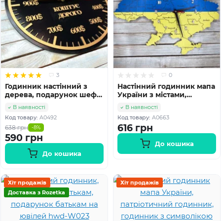
3
0
Годинник настінний з
Настінний годинник мапа
дерева, подарунок шефу,
України з містами,
подарунок директору,
патріотичний годинник,
В наявності
В наявності
подарунок босу HWD-
годинник з символікою
Код товару:
A0492
Код товару:
A0663
A0492
України HWD-A0663
616 грн
638 грн
-8%
590 грн
До кошика
До кошика
Хіт продажів
Хіт продажів
Доставка з Rozetka