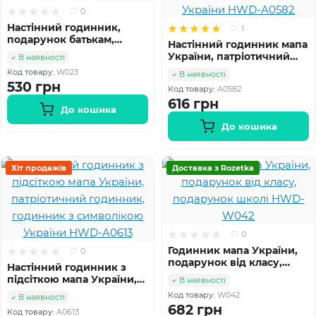
0
Настінний годинник,
1
подарунок батькам,
Настінний годинник мапа
подарунок батькам на
України, патріотичний
В наявності
ювілей hwd-W023
годинник, годинник з
Код товару:
W023
В наявності
символікою України
530 грн
Код товару:
A0582
HWD-A0582
616 грн
До кошика
До кошика
Хіт продажів
Доставка з Rozetka
0
Годинник мапа України,
0
подарунок від класу,
Настінний годинник з
подарунок школі HWD-
підсіткою мапа України,
В наявності
W042
патріотичний годинник,
Код товару:
W042
В наявності
годинник з символікою
682 грн
Код товару:
A0613
України HWD-A0613