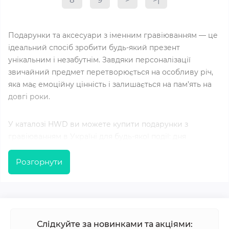
Подарунки та аксесуари з іменним гравіюванням — це
ідеальний спосіб зробити будь-який презент
унікальним і незабутнім. Завдяки персоналізації
звичайний предмет перетворюється на особливу річ,
яка має емоційну цінність і залишається на пам’ять на
довгі роки.
У каталозі HWD ви можете купити подарунки з
гравіюванням в Україні для будь-якої події: дня
народження, ювілею, весілля, корпоративного заходу
або професійного свята. Ми пропонуємо широкий
Розгорнути
вибір виробів з дерева, які поєднують у собі стильний
дизайн, екологічність і довговічність.
Іменне гравіювання дозволяє нанести на виріб ім’я,
Слідкуйте за новинками та акціями:
дату, побажання або навіть логотип компанії. Це робить