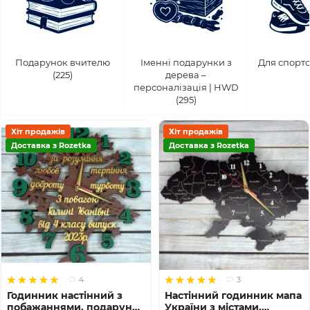
Подарунок вчителю
Іменні подарунки з
Для спортс
(225)
дерева –
персоналізація | HWD
(295)
Хіт продажів
Хіт продажів
Доставка з Rozetka
Доставка з Rozetka
4
3
Годинник настінний з
Настінний годинник мапа
побажаннями, подарунок
України з містами,