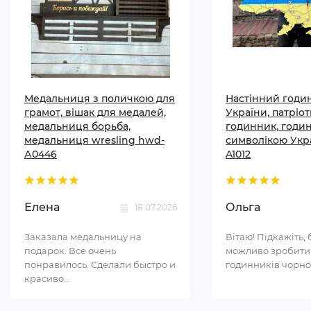
Медальниця з поличкою для
Настінний годи
грамот, вішак для медалей,
України, патріо
медальниця борьба,
годинник, годи
медальниця wresling hwd-
символікою Укр
А0446
A1012
Елена
Ольга
18.07.2026
Заказала медальницу на
Вітаю! Підкажіть, 
подарок. Все очень
можливо зробити
понравилось. Сделали быстро и
годинників чорном
красиво...