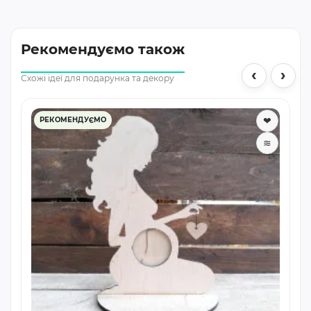
Рекомендуємо також
‹
›
Схожі ідеї для подарунка та декору
❤
РЕКОМЕНДУЄМО
≋