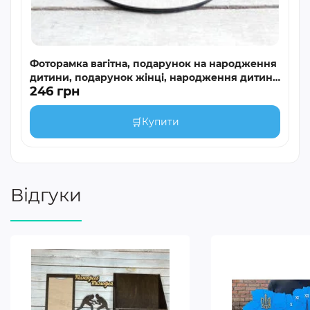
Фоторамка вагітна, подарунок на народження
дитини, подарунок жінці, народження дитини
246 грн
HWD-B001
🛒
Купити
Відгуки