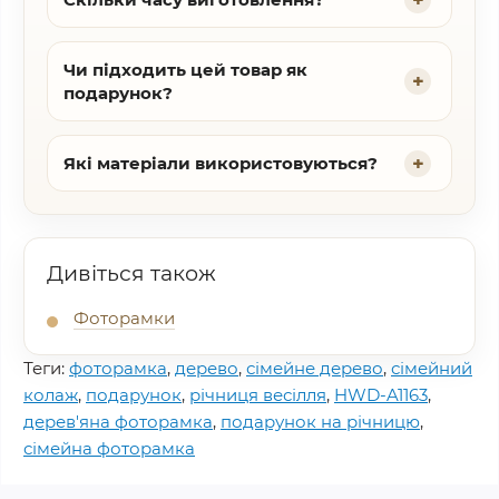
Чи підходить цей товар як
подарунок?
Які матеріали використовуються?
Дивіться також
Фоторамки
Теги:
фоторамка
,
дерево
,
сімейне дерево
,
сімейний
колаж
,
подарунок
,
річниця весілля
,
HWD-A1163
,
дерев'яна фоторамка
,
подарунок на річницю
,
сімейна фоторамка