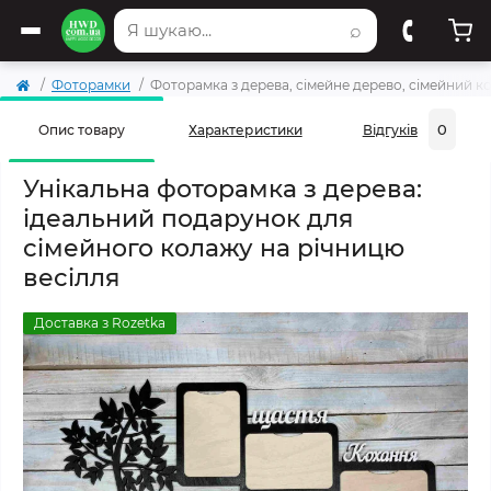
⌕
Фоторамки
Фоторамка з дерева, сімейне дерево, сімейний 
0
Опис товару
Характеристики
Відгуків
Унікальна фоторамка з дерева:
ідеальний подарунок для
сімейного колажу на річницю
весілля
Доставка з Rozetka