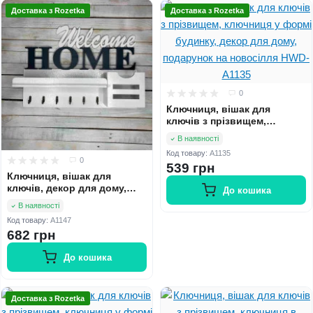
Доставка з Rozetka
Доставка з Rozetka
0
Ключниця, вішак для
ключів з прізвищем,
ключниця у формі будинку,
В наявності
декор для дому, подарунок
Код товару:
A1135
на новосілля HWD-A1135
0
539 грн
Ключниця, вішак для
ключів, декор для дому,
До кошика
подарунок на новосілля,
В наявності
ключниця"Welcome home"
Код товару:
A1147
HWD-A1147
682 грн
До кошика
Доставка з Rozetka