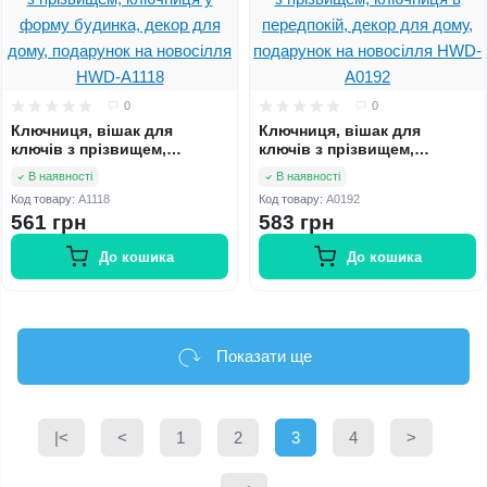
0
0
Ключниця, вішак для
Ключниця, вішак для
ключів з прізвищем,
ключів з прізвищем,
ключниця у форму будинка,
ключниця в передпокій,
В наявності
В наявності
декор для дому, подарунок
декор для дому, подарунок
Код товару:
A1118
Код товару:
A0192
на новосілля HWD-A1118
на новосілля HWD-A0192
561 грн
583 грн
До кошика
До кошика
Показати ще
|<
<
1
2
3
4
>