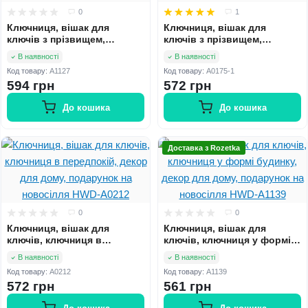
0
1
Ключниця, вішак для
Ключниця, вішак для
ключів з прізвищем,
ключів з прізвищем,
ключниця у формі будинку,
ключниця в передпокій,
В наявності
В наявності
декор для дому, подарунок
декор для дому, подарунок
Код товару:
A1127
Код товару:
A0175-1
на новосілля HWD-A1127
на новосілля HWD-A0175-1
594 грн
572 грн
До кошика
До кошика
Доставка з Rozetka
0
0
Ключниця, вішак для
Ключниця, вішак для
ключів, ключниця в
ключів, ключниця у формі
передпокій, декор для
будинку, декор для дому,
В наявності
В наявності
дому, подарунок на
подарунок на новосілля
Код товару:
A0212
Код товару:
A1139
новосілля HWD-A0212
HWD-A1139
572 грн
561 грн