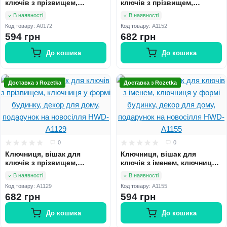
ключів з прізвищем,
ключів з прізвищем,
ключниця в передпокій,
ключниця у формі будинку,
В наявності
В наявності
декор для дому, подарунок
декор для дому, подарунок
Код товару:
A0172
Код товару:
A1152
на новосілля HWD-A0172
на новосілля HWD-A1152
594 грн
682 грн
До кошика
До кошика
Доставка з Rozetka
Доставка з Rozetka
0
0
Ключниця, вішак для
Ключниця, вішак для
ключів з прізвищем,
ключів з іменем, ключниця у
ключниця у формі будинку,
формі будинку, декор для
В наявності
В наявності
декор для дому, подарунок
дому, подарунок на
Код товару:
A1129
Код товару:
A1155
на новосілля HWD-A1129
новосілля HWD-A1155
682 грн
594 грн
До кошика
До кошика