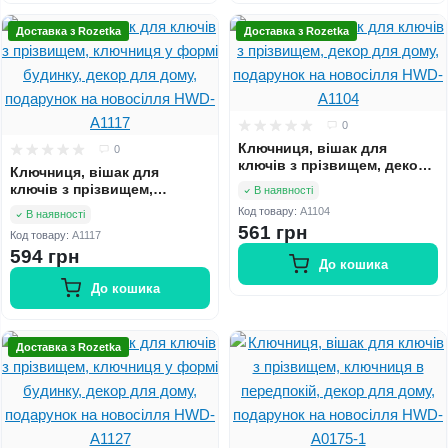
Доставка з Rozetka
Доставка з Rozetka
0
Ключниця, вішак для
0
ключів з прізвищем, декор
Ключниця, вішак для
для дому, подарунок на
ключів з прізвищем,
В наявності
новосілля HWD-A1104
ключниця у формі будинку,
Код товару:
A1104
В наявності
декор для дому, подарунок
561 грн
Код товару:
A1117
на новосілля HWD-A1117
594 грн
До кошика
До кошика
Доставка з Rozetka