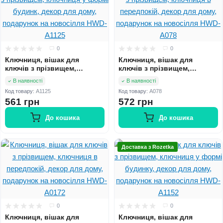
0
0
Ключниця, вішак для
Ключниця, вішак для
ключів з прізвищем,
ключів з прізвищем,
ключниця у формі будинк,
ключниця в передпокій,
В наявності
В наявності
декор для дому, подарунок
декор для дому, подарунок
Код товару:
A1125
Код товару:
A078
на новосілля HWD-A1125
на новосілля HWD-A078
561 грн
572 грн
До кошика
До кошика
Доставка з Rozetka
0
0
Ключниця, вішак для
Ключниця, вішак для