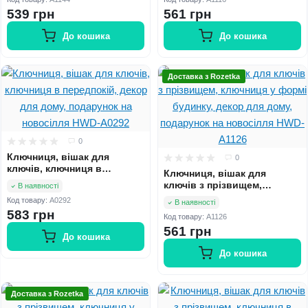
на новосілля HWD-A1144
на новосілля HWD-A1116
539 грн
561 грн
До кошика
До кошика
Доставка з Rozetka
0
Ключниця, вішак для
0
ключів, ключниця в
Ключниця, вішак для
передпокій, декор для
ключів з прізвищем,
В наявності
дому, подарунок на
ключниця у формі будинку,
Код товару:
A0292
новосілля HWD-A0292
В наявності
декор для дому, подарунок
583 грн
Код товару:
A1126
на новосілля HWD-A1126
561 грн
До кошика
До кошика
Доставка з Rozetka