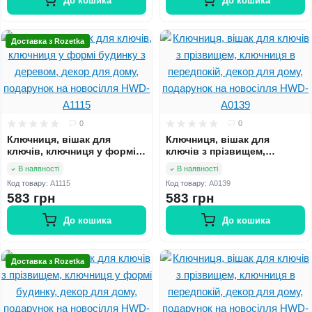
До кошика
До кошика
Доставка з Rozetka
0
0
Ключниця, вішак для
Ключниця, вішак для
ключів, ключниця у формі
ключів з прізвищем,
будинку з деревом, декор
ключниця в передпокій,
В наявності
В наявності
для дому, подарунок на
декор для дому, подарунок
Код товару:
A1115
Код товару:
A0139
новосілля HWD-A1115
на новосілля HWD-A0139
583 грн
583 грн
До кошика
До кошика
Доставка з Rozetka