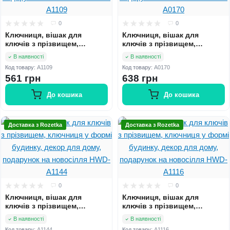
0
0
Ключниця, вішак для
Ключниця, вішак для
ключів з прізвищем,
ключів з прізвищем,
ключниця у формі будинку,
ключниця в передпокій,
В наявності
В наявності
декор для дому, подарунок
декор для дому, подарунок
Код товару:
A1109
Код товару:
A0170
на новосілля HWD-A1109
на новосілля HWD-A0170
561 грн
638 грн
До кошика
До кошика
Доставка з Rozetka
Доставка з Rozetka
0
0
Ключниця, вішак для
Ключниця, вішак для
ключів з прізвищем,
ключів з прізвищем,
ключниця у формі будинку,
ключниця у формі будинку,
В наявності
В наявності
декор для дому, подарунок
декор для дому, подарунок
Код товару:
A1144
Код товару:
A1116