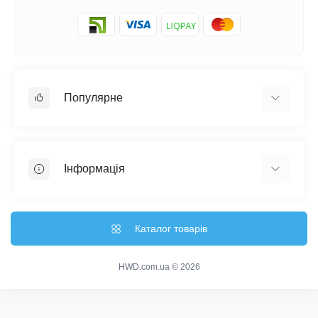
Популярне
Настінні годинники
Ключниці настінні
Інформація
Медальниці
Відгуки про магазин
Доставка
Каталог товарів
Про магазин
Гарантія та повернення
HWD.com.ua © 2026
Зворотній зв'язок
Карта сайту