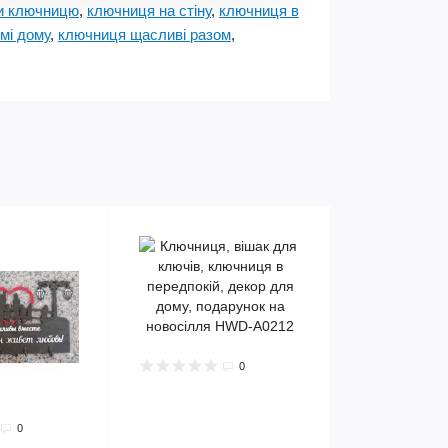
и ключницю
,
ключниця на стіну
,
ключниця в
мі дому
,
ключниця щасливі разом
,
0
0