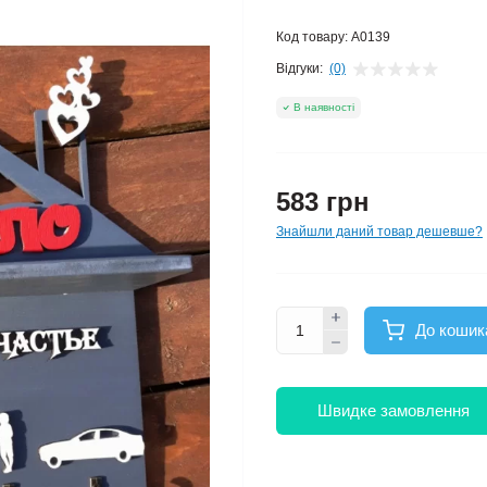
Код товару:
A0139
Відгуки:
(0)
В наявності
583 грн
Знайшли даний товар дешевше?
До кошик
Швидке замовлення