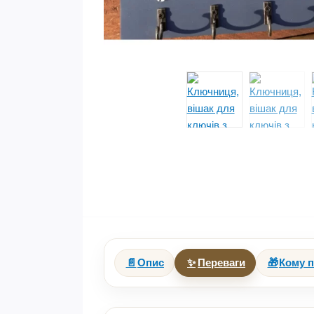
📄
Опис
✨
Переваги
🎁
Кому п