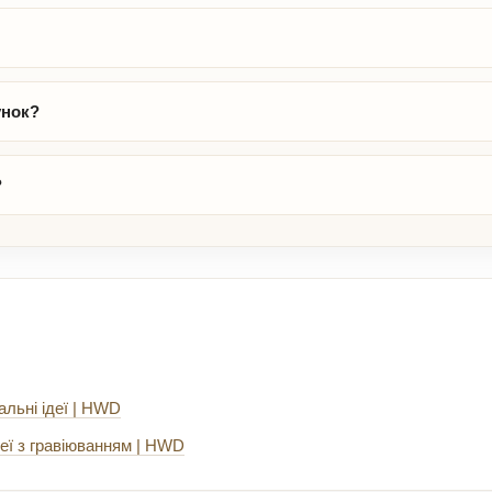
унок?
?
альні ідеї | HWD
еї з гравіюванням | HWD