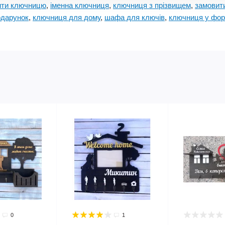
ити ключницю
,
іменна ключниця
,
ключниця з прізвищем
,
замовит
одарунок
,
ключниця для дому
,
шафа для ключів
,
ключниця у фор
0
1