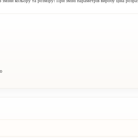
з зміни кольору та розміру! При зміні параметрів виробу ціна розра
ю