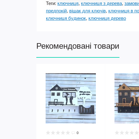
Теги:
ключниця
,
ключниця з дерева
,
замов
предпокій
,
вішак для ключів
,
ключниця в п
ключниця будинок
,
ключниця дерево
Рекомендовані товари
0