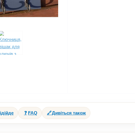
ідійде
❓
FAQ
🔗
Дивіться також