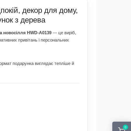
покій, декор для дому,
нок з дерева
на новосілля HWD-A0139
— це виріб,
оративних привітань і персональних
формат подарунка виглядає тепліше й
0