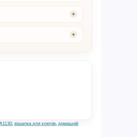
A1130
,
вішалка для ключів
,
домашній