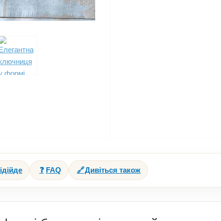
ідійде
❓
FAQ
🔗
Дивіться також