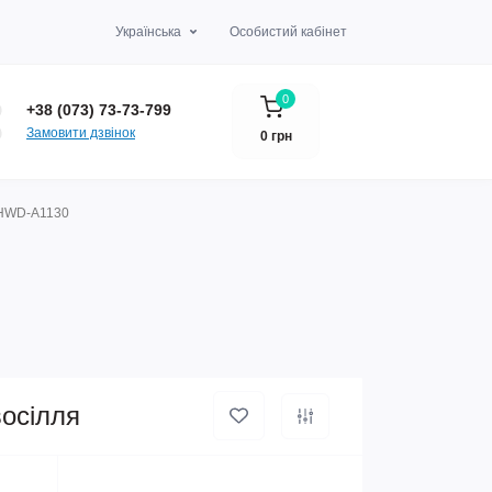
Українська
Особистий кабінет
0
+38 (073) 73-73-799
Замовити дзвінок
0 грн
я HWD-A1130
восілля