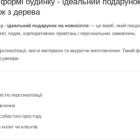
формі будинку - ідеальний подаруно
к з дерева
у - ідеальний подарунок на новосілля
— це виріб, який поєдн
вят, подяк, корпоративних привітань і персональних замовлень.
оналізації, якісні матеріали та акуратне виготовлення. Такий 
сувеніри.
істю персоналізації
овлення
особистого простору
 колег чи клієнтів