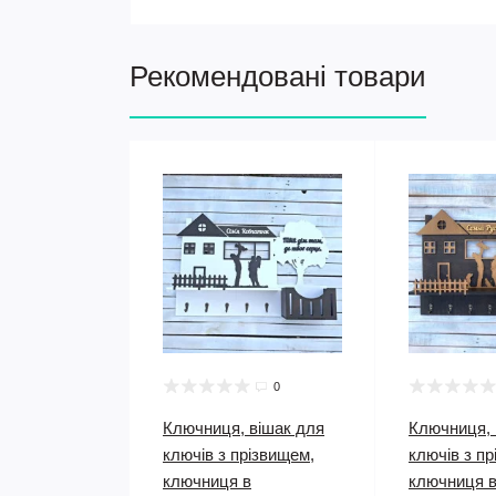
Рекомендовані товари
0
Ключниця, вішак для
Ключниця, 
ключів з прізвищем,
ключів з п
ключниця в
ключниця 