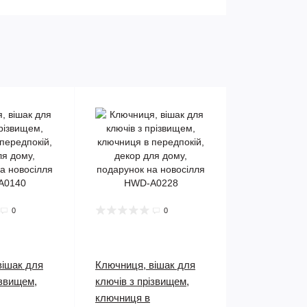
0
0
вішак для
Ключниця, вішак для
ізвищем,
ключів з прізвищем,
ключниця в