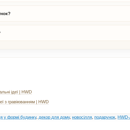
унок?
?
альні ідеї | HWD
еї з гравіюванням | HWD
я у формі будинку
,
декор для дому
,
новосілля
,
подарунок
,
HWD-