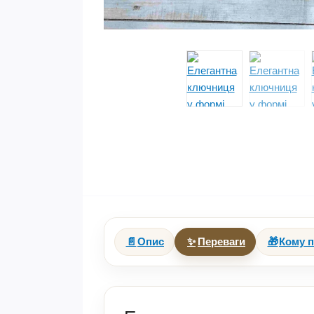
📄
Опис
✨
Переваги
🎁
Кому п