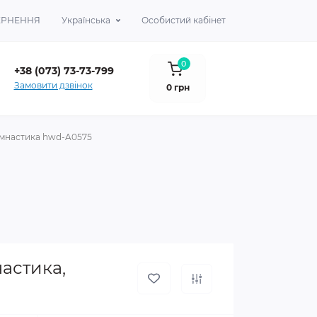
ВЕРНЕННЯ
Українська
Особистий кабінет
0
+38 (073) 73-73-799
Замовити дзвінок
0 грн
імнастика hwd-A0575
астика,