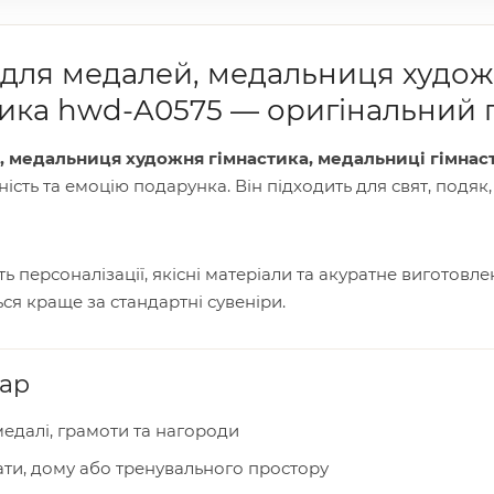
для медалей, медальниця художн
тика hwd-A0575 — оригінальний 
, медальниця художня гімнастика, медальниці гімнас
ність та емоцію подарунка. Він підходить для свят, подяк
 персоналізації, якісні матеріали та акуратне виготовл
ся краще за стандартні сувеніри.
вар
едалі, грамоти та нагороди
ати, дому або тренувального простору