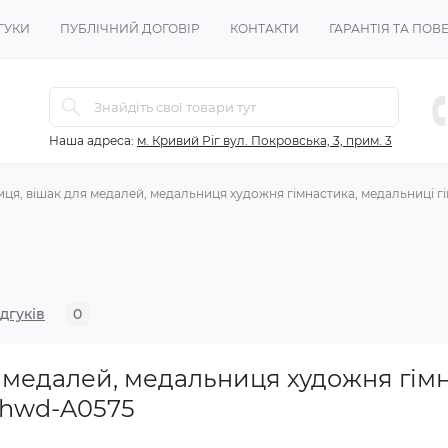
ГУКИ
ПУБЛІЧНИЙ ДОГОВІР
КОНТАКТИ
ГАРАНТІЯ ТА ПО
Наша адреса:
м. Кривий Ріг вул. Покровська, 3, прим. 3
ця, вішак для медалей, медальниця художня гімнастика, медальниці г
ідгуків
0
 медалей, медальниця художня гімн
 hwd-A0575