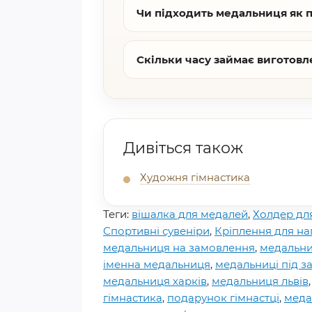
Чи підходить медальниця як 
Скільки часу займає виготовл
Дивіться також
Художня гімнастика
Теги:
вішалка для медалей
,
Холдер дл
Спортивні сувеніри
,
Кріплення для н
медальниця на замовлення
,
медальни
іменна медальниця
,
медальниці під 
медальниця харків
,
медальниця львів
гімнастика
,
подарунок гімнастці
,
меда