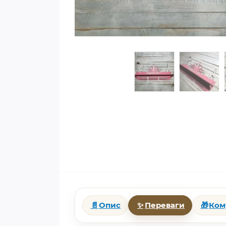
📄
Опис
✨
Переваги
🎁
Ком