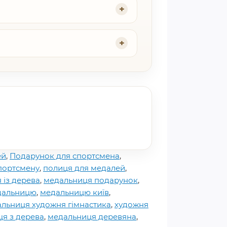
ей
,
Подарунок для спортсмена
,
портсмену
,
полиця для медалей
,
 із дерева
,
медальниця подарунок
,
дальницю
,
медальницю київ
,
льниця художня гімнастика
,
художня
я з дерева
,
медальниця деревяна
,