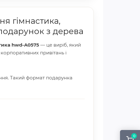
я гімнастика,
подарунок з дерева
тика hwd-A0575
— це виріб, який
, корпоративних привітань і
ення. Такий формат подарунка
0