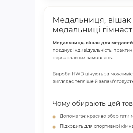
Медальниця, вішак 
медальниці гімнас
Медальниця, вішак для медалей
поєднує індивідуальність, практич
персональних замовлень.
Вироби HWD цінують за можливість
виглядає тепліше й запам’ятовуєть
Чому обирають цей то
Допомагає красиво зберігати м
Підходить для спортивної кімн