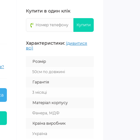
Купити в один клік
Купити
Характеристики:
(дивитися
всі)
Розмір
е?
50см по довжині
Гарантія
3 місяці
ка
Матеріал корпусу
Фанера, МДФ
Країна виробник
Україна