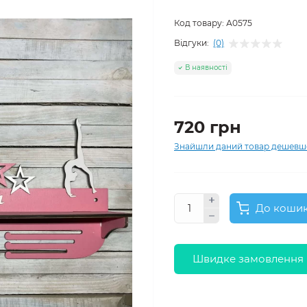
Код товару:
А0575
Відгуки:
(0)
В наявності
720 грн
Знайшли даний товар дешевш
До коши
Швидке замовлення