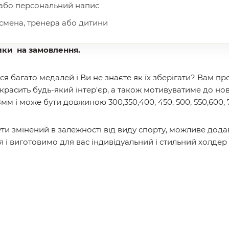
 або персональний напис
мена, тренера або дитини
ики на замовлення.
ся багато медалей і Ви не знаєте як їх зберігати? Вам
расить будь-який інтер'єр, а також мотивуватиме до н
м і може бути довжиною 300,350,400, 450, 500, 550,600,
и змінений в залежності від виду спорту, можливе дода
 і виготовимо для вас індивідуальний і стильний холдер