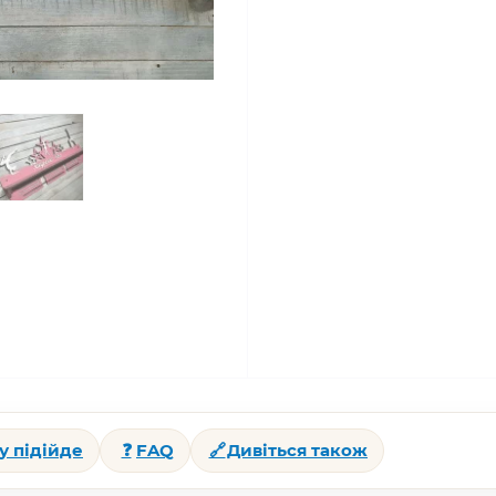
у підійде
❓
FAQ
🔗
Дивіться також