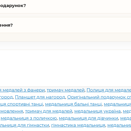
подарунок?
ення?
я медалей з фанери
,
тримач медалей
,
Полиця для медал
агород
,
Планшет для нагород
,
Оригінальний подарунок с
ця спортивні танці
,
медальниця бальні танці
,
медальниця
замовлення
,
тримач для медалей
,
медальниця україна
,
ме
,
медальниця з поличкою
,
медальниця для дівчинки
,
меда
льниця для гімнастки
,
гімнастика медальниця
,
медальниц