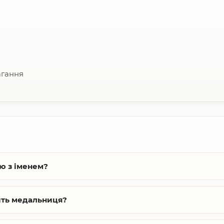
агання
ю з іменем?
ить медальниця?