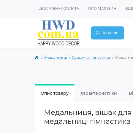
ДОСТАВКА І ОПЛАТА
ПРО МАГАЗИН
ВІД
Каталог
Медальниці
Художня гімнастика
Медальни
Опис товару
Характеристики
В
Медальниця, вішак для
медальниці гімнастика