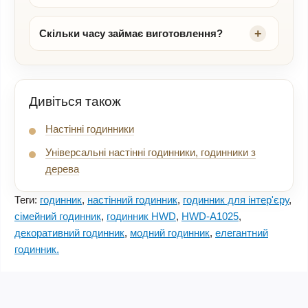
Скільки часу займає виготовлення?
Дивіться також
Настінні годинники
Універсальні настінні годинники, годинники з
дерева
Теги:
годинник
,
настінний годинник
,
годинник для інтер'єру
,
сімейний годинник
,
годинник HWD
,
HWD-A1025
,
декоративний годинник
,
модний годинник
,
елегантний
годинник.