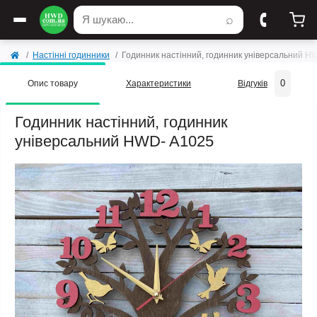
⌕
Настінні годинники
Годинник настінний, годинник універсальний H
0
Опис товару
Характеристики
Відгуків
Годинник настінний, годинник
універсальний HWD- A1025