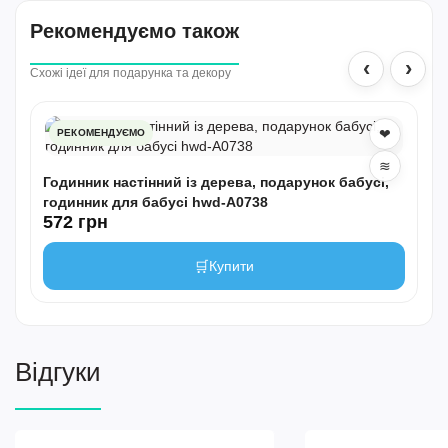
Рекомендуємо також
‹
›
Схожі ідеї для подарунка та декору
❤
РЕКОМЕНДУЄМО
≋
Годинник настінний із дерева, подарунок бабусі,
годинник для бабусі hwd-A0738
572 грн
🛒
Купити
Відгуки