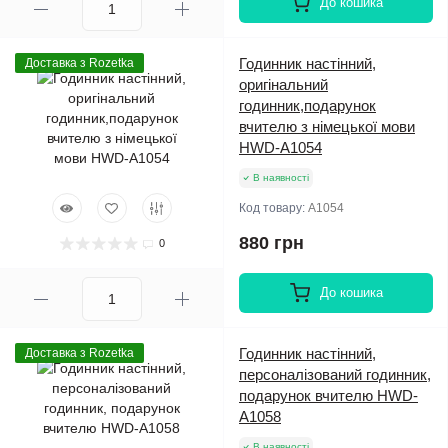
До кошика
Годинник настінний,
Доставка з Rozetka
оригінальний
годинник,подарунок
вчителю з німецької мови
HWD-A1054
В наявності
Код товару:
A1054
880 грн
0
До кошика
Годинник настінний,
Доставка з Rozetka
персоналізований годинник,
подарунок вчителю HWD-
A1058
В наявності