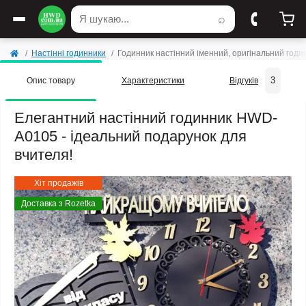
⌕
Настінні годинники
Годинник настінний іменний, оригінальний год
3
Опис товару
Характеристики
Відгуків
Елегантний настінний годинник HWD-
A0105 - ідеальний подарунок для
вчителя!
Хіт продажів
Доставка з Rozetka