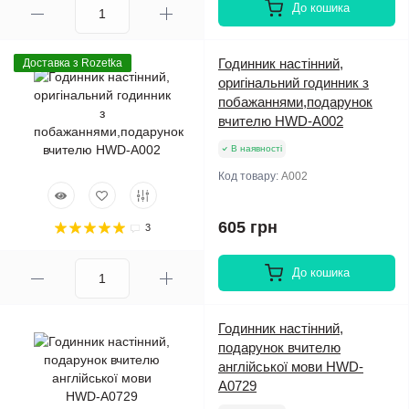
До кошика
Годинник настінний,
Доставка з Rozetka
оригінальний годинник з
побажаннями,подарунок
вчителю HWD-A002
В наявності
Код товару:
A002
605 грн
3
До кошика
Годинник настінний,
подарунок вчителю
англійської мови HWD-
A0729