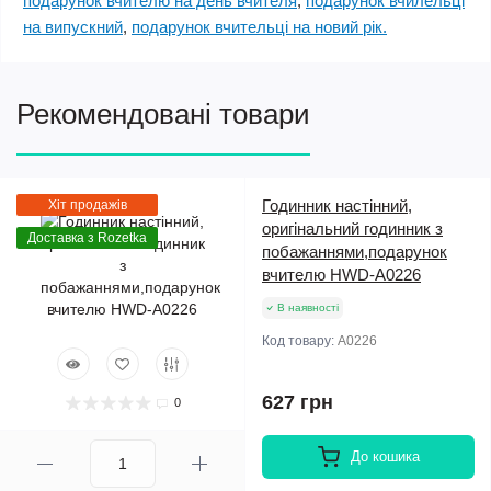
подарунок вчителю на день вчителя
,
подарунок вчилельці
на випускний
,
подарунок вчительці на новий рік.
Рекомендовані товари
Годинник настінний,
Хіт продажів
оригінальний годинник з
Доставка з Rozetka
побажаннями,подарунок
вчителю HWD-A0226
В наявності
Код товару:
A0226
627 грн
0
До кошика