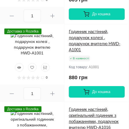
До кошика
Годинник настінний,
Доставка з Rozetka
подарунок колезі ,
подарунок вчителю HWD-
A1001
В наявності
Код товару:
A1001
880 грн
0
До кошика
Годинник настінний,
Доставка з Rozetka
оригінальний годинник з
побажаннями, подарунок
вчителю HWD-A1016