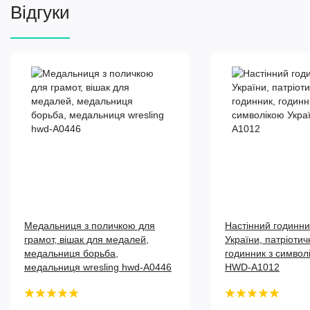
Відгуки
Медальниця з поличкою для
Настінний годинн
грамот, вішак для медалей,
України, патріотич
медальниця борьба,
годинник з символ
медальниця wresling hwd-А0446
HWD-A1012