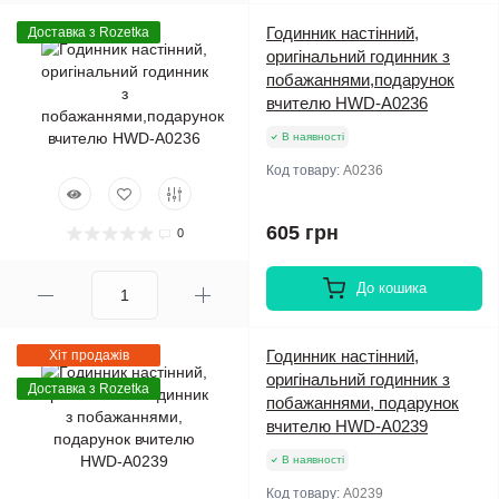
Годинник настінний,
Доставка з Rozetka
оригінальний годинник з
побажаннями,подарунок
вчителю HWD-A0236
В наявності
Код товару:
A0236
605 грн
0
До кошика
Годинник настінний,
Хіт продажів
оригінальний годинник з
Доставка з Rozetka
побажаннями, подарунок
вчителю HWD-A0239
В наявності
Код товару:
A0239