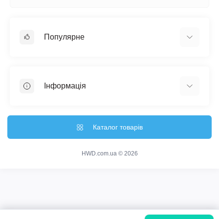
Популярне
Настінні годинники
Ключниці настінні
Інформація
Медальниці
Відгуки про магазин
Доставка
Каталог товарів
Про магазин
Гарантія та повернення
HWD.com.ua © 2026
Зворотній зв'язок
Карта сайту