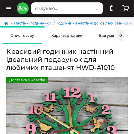
⌕
Настінні годинники
Годинники настінні до ювілею, річниці в
0
Опис товару
Характеристики
Відгуків
Красивий годинник настінний -
ідеальний подарунок для
любимих пташенят HWD-A1010
Доставка з Rozetka