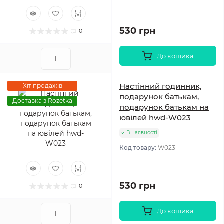
530 грн
0
До кошика
Настінний годинник,
Хіт продажів
подарунок батькам,
Доставка з Rozetka
подарунок батькам на
ювілей hwd-W023
В наявності
Код товару:
W023
530 грн
0
До кошика