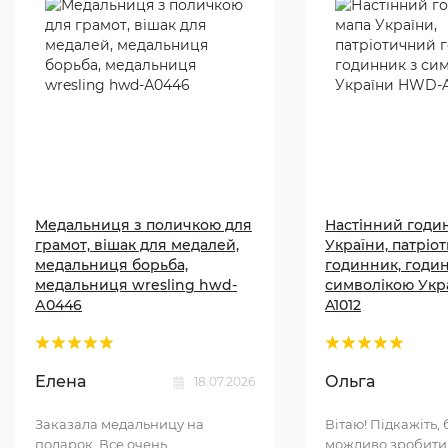
Медальниця з поличкою для
Настінний годи
грамот, вішак для медалей,
України, патріо
медальниця борьба,
годинник, годи
медальниця wresling hwd-
символікою Укр
А0446
A1012
Елена
Ольга
18.07.2026
Заказала медальницу на
Вітаю! Підкажіть, 
подарок. Все очень
можливо зробити