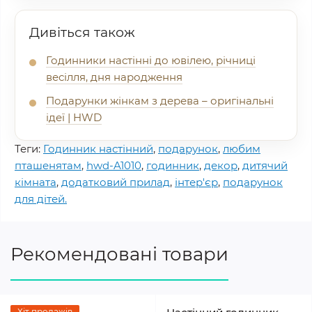
Дивіться також
Годинники настінні до ювілею, річниці
весілля, дня народження
Подарунки жінкам з дерева – оригінальні
ідеї | HWD
Теги:
Годинник настінний
,
подарунок
,
любим
пташенятам
,
hwd-A1010
,
годинник
,
декор
,
дитячий
кімната
,
додатковий прилад
,
інтер'єр
,
подарунок
для дітей.
Рекомендовані товари
Хіт продажів