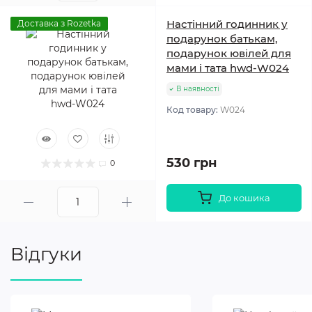
Настінний годинник у
Доставка з Rozetka
подарунок батькам,
подарунок ювілей для
мами і тата hwd-W024
В наявності
Код товару:
W024
530 грн
0
До кошика
Відгуки