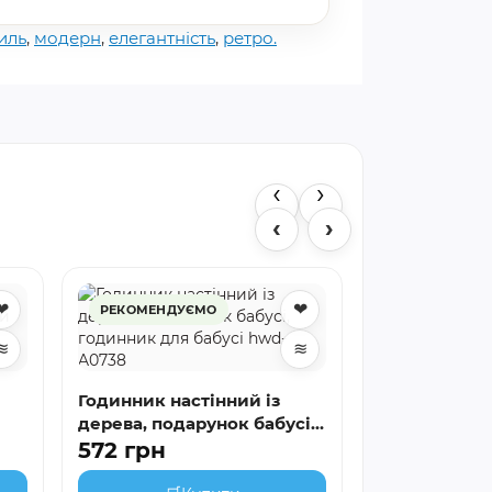
иль
,
модерн
,
елегантність
,
ретро.
‹
›
‹
›
❤
❤
РЕКОМЕНДУЄМО
Годинник на
РЕКОМЕНДУ
тата, подару
≋
≋
на ювілей h
520 грн
Годинник настінний із
🛒
К
дерева, подарунок бабусі,
wd-
годинник для бабусі hwd-
572 грн
A0738