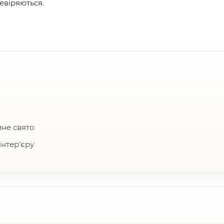
евіряються.
йне свято
нтер’єру