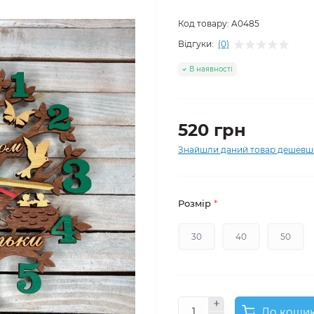
Код товару:
A0485
Відгуки:
(0)
В наявності
520 грн
Знайшли даний товар дешевш
Розмір
*
30
40
50
До коши