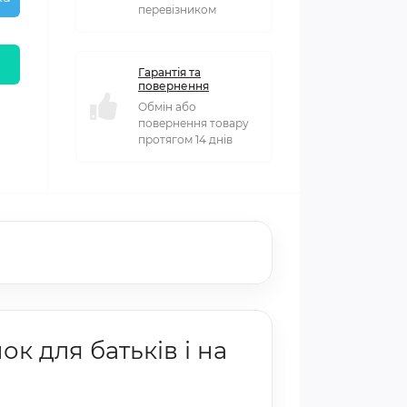
перевізником
Гарантія та
повернення
Обмін або
повернення товару
протягом 14 днів
к для батьків і на