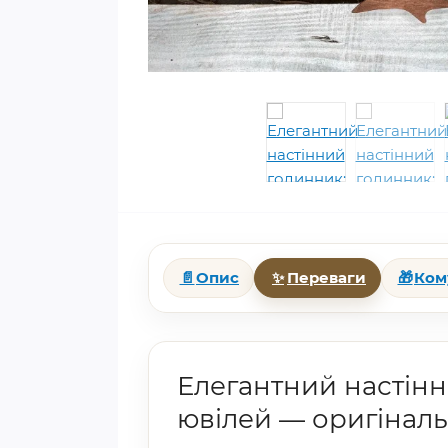
📄
Опис
✨
Переваги
🎁
Ком
Елегантний настінн
ювілей — оригінал