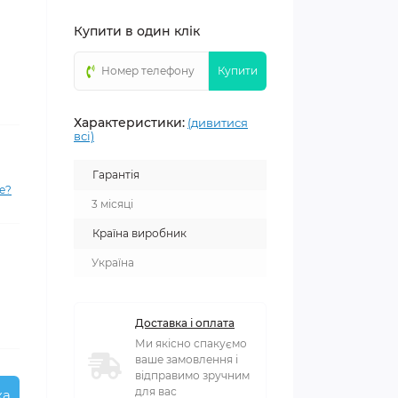
Купити в один клік
Купити
Характеристики:
(дивитися
всі)
Гарантія
е?
3 місяці
Країна виробник
Україна
Доставка і оплата
Ми якісно спакуємо
ваше замовлення і
відправимо зручним
для вас
ка