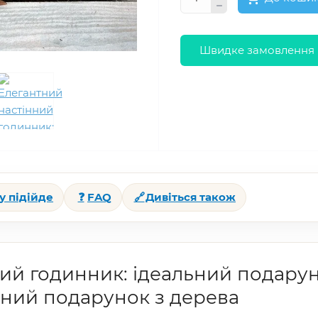
Швидке замовлення
у підійде
❓
FAQ
🔗
Дивіться також
ий годинник: ідеальний подаруно
ьний подарунок з дерева