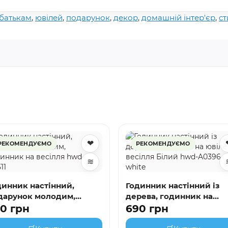
батькам
,
ювілей
,
подарунок
,
декор
,
домашній інтер'єр
,
ст
❤
РЕКОМЕНДУЄМО
РЕКОМЕНДУЄМО
≋
ник настінний,
Годинник настінний із
дарунок молодим,
дерева, годинник на
динник на весілля hwd-
ювілей весілля Білий h
0 грн
690 грн
511
A0396-white