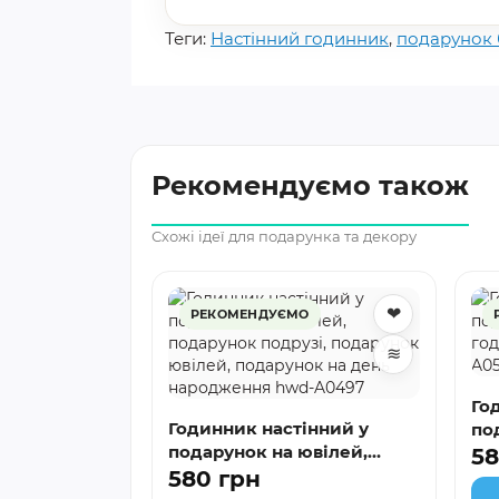
Теги:
Настінний годинник
,
подарунок 
Рекомендуємо також
Схожі ідеї для подарунка та декору
❤
❤
інний з
О
РЕКОМЕНДУЄМО
унок
≋
≋
A0466
Годин
ити
Годинник настінний у
по
подарунок на ювілей,
го
58
подарунок подрузі,
580 грн
A0
подарунок ювілей,