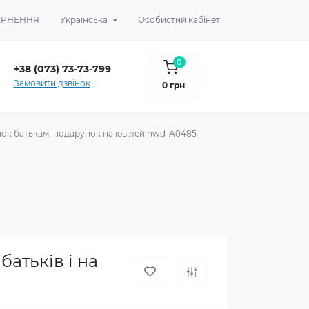
ВЕРНЕННЯ
Українська
Особистий кабінет
0
+38 (073) 73-73-799
Замовити дзвінок
0 грн
нок батькам, подарунок на ювілей hwd-A0485
атьків і на