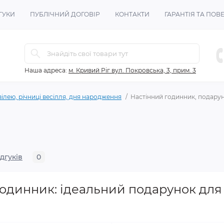
ГУКИ
ПУБЛІЧНИЙ ДОГОВІР
КОНТАКТИ
ГАРАНТІЯ ТА ПО
Наша адреса:
м. Кривий Ріг вул. Покровська, 3, прим. 3
вілею, річниці весілля, дня народження
Настінний годинник, подару
ідгуків
0
одинник: ідеальний подарунок для б