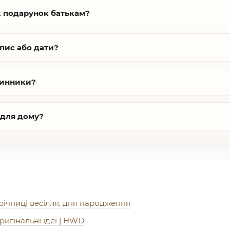
к подарунок батькам?
пис або дати?
динники?
 для дому?
річниці весілля, дня народження
игінальні ідеї | HWD