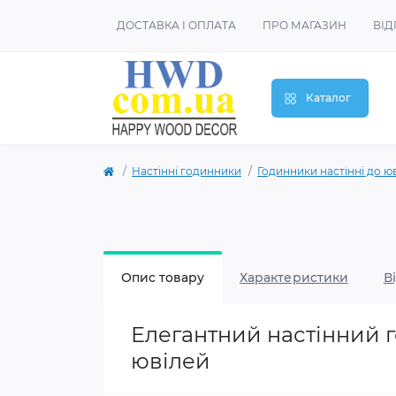
ДОСТАВКА І ОПЛАТА
ПРО МАГАЗИН
ВІД
Каталог
Настінні годинники
Годинники настінні до ю
Опис товару
Характеристики
В
Елегантний настінний г
ювілей