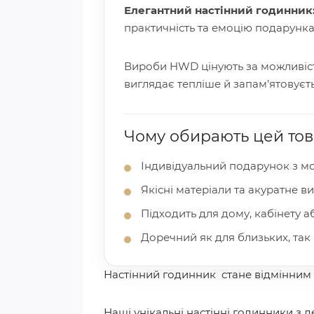
Елегантний настінний годинник:
практичність та емоцію подарунка.
Вироби HWD цінують за можливість
виглядає тепліше й запам’ятовуєть
Чому обирають цей то
Індивідуальний подарунок з мо
Якісні матеріали та акуратне в
Підходить для дому, кабінету 
Доречний як для близьких, так і
Настінний годинник стане відмінним 
Наші унікальні настінні годинники з 