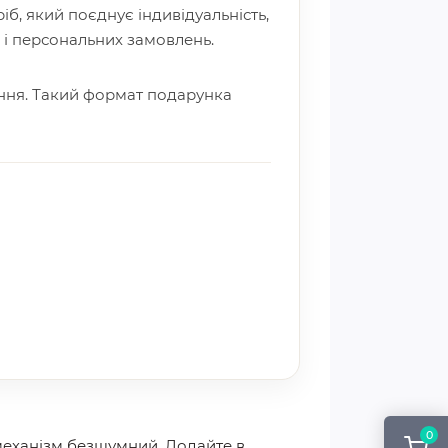
іб, який поєднує індивідуальність,
ь і персональних замовлень.
ення. Такий формат подарунка
0
 механізм безшумний. Додайте в