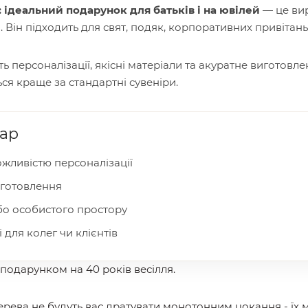
 ідеальний подарунок для батьків і на ювілей
— це вир
 Він підходить для свят, подяк, корпоративних привітан
 персоналізації, якісні матеріали та акуратне виготовл
ся краще за стандартні сувеніри.
вар
жливістю персоналізації
иготовлення
або особистого простору
 для колег чи клієнтів
подарунком на 40 років весілля.
дерева не будуть вас дратувати монотонним цокання - їх