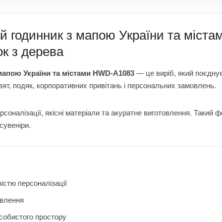
ий годинник з мапою України та міс
к з дерева
мапою України та містами HWD-A1083
— це виріб, який поєднує
вят, подяк, корпоративних привітань і персональних замовлень.
оналізації, якісні матеріали та акуратне виготовлення. Такий 
сувеніри.
істю персоналізації
овлення
особистого простору