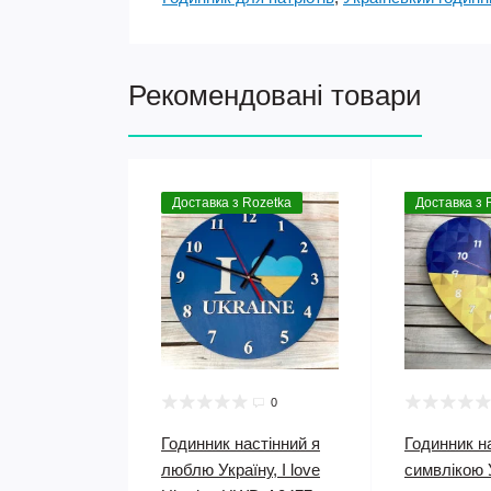
Рекомендовані товари
Доставка з Rozetka
Доставка з 
0
Годинник настінний я
Годинник н
люблю Україну, I love
симвлікою 