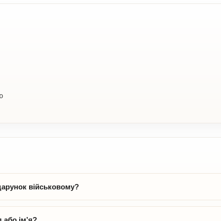
ю
дарунок військовому?
 або ім’я?