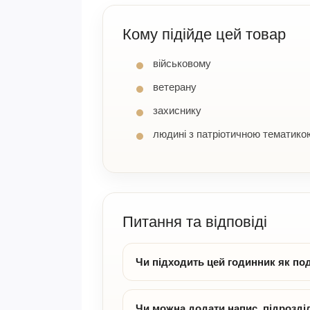
Кому підійде цей товар
військовому
ветерану
захиснику
людині з патріотичною тематико
Питання та відповіді
Чи підходить цей годинник як по
Чи можна додати напис, підрозділ