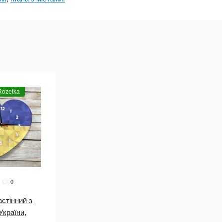
Rozetka
0
астінний з
України,