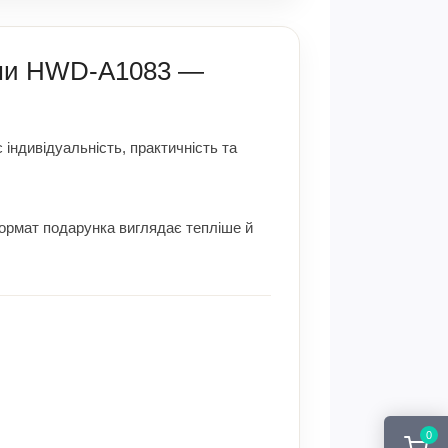
тами HWD-A1083 —
 індивідуальність, практичність та
формат подарунка виглядає тепліше й
0