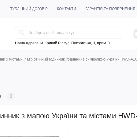
И
ПУБЛІЧНИЙ ДОГОВІР
КОНТАКТИ
ГАРАНТІЯ ТА ПОВЕРНЕННЯ
Наша адреса:
м. Кривий Ріг вул. Покровська, 3, прим. 3
їни з містами, патріотичний годинник, годинник з символікою України HWD-A1
в
0
одинник з мапою України та містами HWD