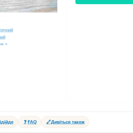
ідійде
❓
FAQ
🔗
Дивіться також