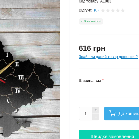
Код товару:
A1083
Відгуки:
(0)
В наявності
616 грн
Знайшли даний товар дешевше?
Ширина, см
*
До кошик
Швидке замовлення