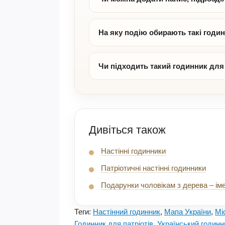
На яку подію обирають такі годи
Чи підходить такий годинник для
Дивіться також
Настінні годинники
Патріотичні настінні годинники
Подарунки чоловікам з дерева – іме
Теги:
Настінний годинник
,
Мапа України
,
Мі
Годинник для патріотів
,
Український годинн