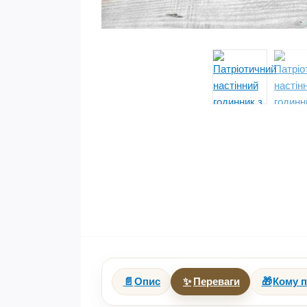
📄
Опис
✨
Переваги
🎁
Кому п