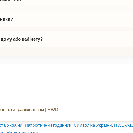
нники?
 дому або кабінету?
нні та з гравіюванням | HWD
ста України
,
Патріотичний годинник
,
Символіка України
,
HWD-A1
ик
,
Мапа з містами.