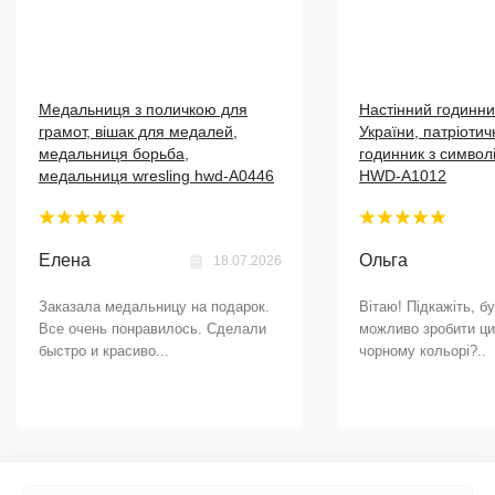
Медальниця з поличкою для
Настінний годинн
грамот, вішак для медалей,
України, патріотич
медальниця борьба,
годинник з символ
медальниця wresling hwd-А0446
HWD-A1012
Елена
Ольга
18.07.2026
Заказала медальницу на подарок.
Вітаю! Підкажіть, б
Все очень понравилось. Сделали
можливо зробити ци
быстро и красиво...
чорному кольорі?..