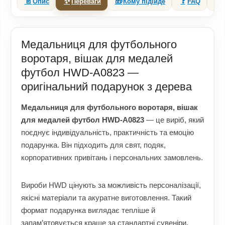
📄
✨
🎁
❓
🔗
Опис
Переваги
Кому підійде
FAQ
Медальниця для футбольного
воротаря, вішак для медалей
футбол HWD-A0823 —
оригінальний подарунок з дерева
Медальниця для футбольного воротаря, вішак
для медалей футбол HWD-A0823
— це виріб, який
поєднує індивідуальність, практичність та емоцію
подарунка. Він підходить для свят, подяк,
корпоративних привітань і персональних замовлень.
Вироби HWD цінують за можливість персоналізації,
якісні матеріали та акуратне виготовлення. Такий
формат подарунка виглядає тепліше й
запам’ятовується краще за стандартні сувеніри.