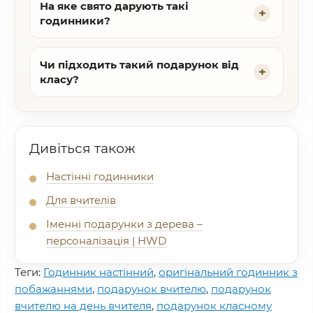
На яке свято дарують такі
годинники?
Чи підходить такий подарунок від
класу?
Дивіться також
Настінні годинники
Для вчителів
Іменні подарунки з дерева –
персоналізація | HWD
Теги:
Годинник настінний
,
оригінальний годинник з
побажаннями
,
подарунок вчителю
,
подарунок
вчителю на день вчителя
,
подарунок класному