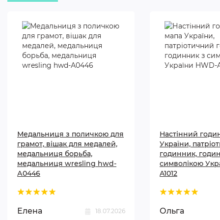
Медальниця з поличкою для
Настінний годи
грамот, вішак для медалей,
України, патріо
медальниця борьба,
годинник, годи
медальниця wresling hwd-
символікою Укр
А0446
A1012
Елена
Ольга
18.07.2026