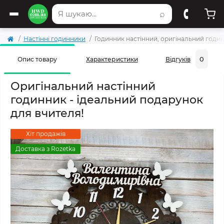
⌕
Настінні годинники
Годинник настінний, оригінальний годи
0
Опис товару
Характеристики
Відгуків
Оригінальний настінний
годинник - ідеальний подарунок
для вчителя!
Хіт продажів
Доставка з Rozetka