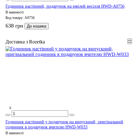
Годинник настінний, подарунок на ювілей весілля HWD-A0756
В наявності
Код товару:
A0756
638 грн
До кошика
Доставка з Rozetka
0
Годинник настінний у подарунок на випускний, оригінальний
годинник в подарунок вчителю HWD-W033
В наявності