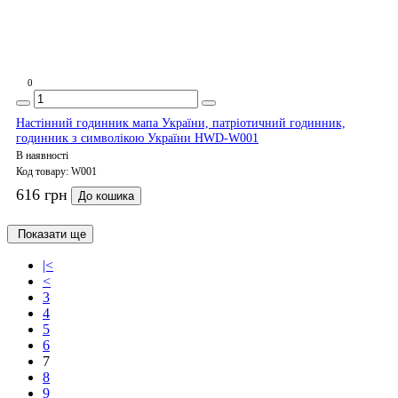
0
Настінний годинник мапа України, патріотичний годинник,
годинник з символікою України HWD-W001
В наявності
Код товару:
W001
616 грн
До кошика
Показати ще
|<
<
3
4
5
6
7
8
9