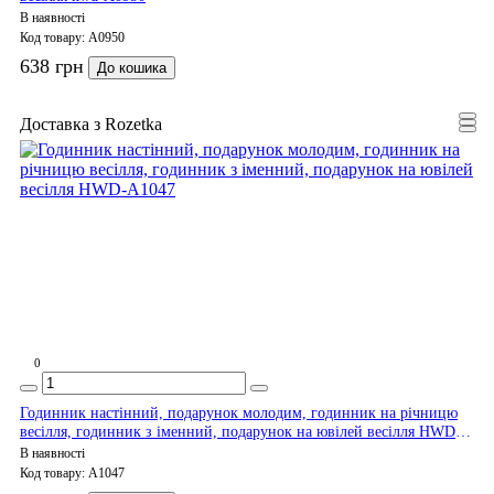
В наявності
Код товару:
A0950
638 грн
До кошика
Доставка з Rozetka
0
Годинник настінний, подарунок молодим, годинник на річницю
весілля, годинник з іменний, подарунок на ювілей весілля HWD-
A1047
В наявності
Код товару:
A1047