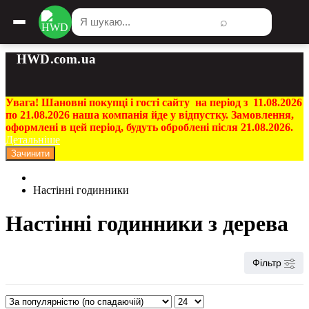
⌕
HWD.com.ua
Увага! Шановні покупці і гості сайту на період з 11.08.2026
по 21.08.2026 наша компанія йде у відпустку. Замовлення,
оформлені в цей період, будуть оброблені після 21.08.2026.
Детальніше
Зачинити
Настінні годинники
Настінні годинники з дерева
Фільтр