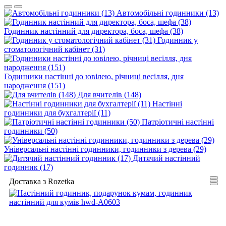
Автомобільні годинники (13)
Годинник настінний для директора, боса, шефа (38)
Годинник у
стоматологічний кабінет (31)
Годинники настінні до ювілею, річниці весілля, дня
народження (151)
Для вчителів (148)
Настінні
годинники для бухгалтерії (11)
Патріотичні настінні
годинники (50)
Універсальні настінні годинники, годинники з дерева (29)
Дитячий настінний
годинник (17)
Доставка з Rozetka