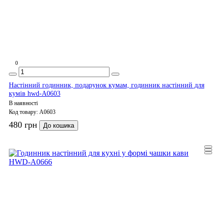
0
Настінний годинник, подарунок кумам, годинник настінний для
кумів hwd-A0603
В наявності
Код товару:
A0603
480 грн
До кошика