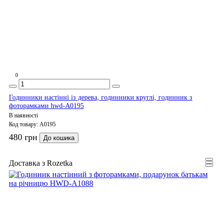
0
Годинники настінні із дерева, годинники круглі, годинник з
фоторамками hwd-A0195
В наявності
Код товару:
A0195
480 грн
До кошика
Доставка з Rozetka