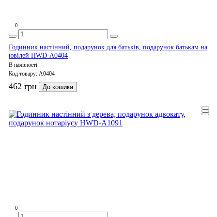
0
Годинник настінний, подарунок для батьків, подарунок батькам на
ювілей HWD-A0404
В наявності
Код товару:
A0404
462 грн
До кошика
0