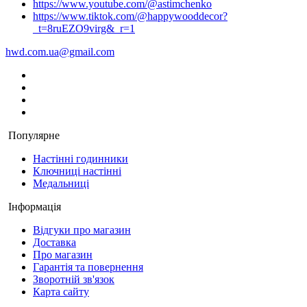
https://www.youtube.com/@astimchenko
https://www.tiktok.com/@happywooddecor?
_t=8ruEZO9virg&_r=1
hwd.com.ua@gmail.com
Популярне
Настінні годинники
Ключниці настінні
Медальниці
Інформація
Відгуки про магазин
Доставка
Про магазин
Гарантія та повернення
Зворотній зв'язок
Карта сайту