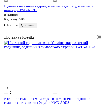
Годинник настінний з дерева, подарунок адвокату, подарунок
нотаріусу HWD-A1091
В наявності
Код товару:
A1091
616 грн
До кошика
Доставка з Rozetka
0
Настінний годинник мапа України, патріотичний годинник,
годинник з символікою України HWD-A0628