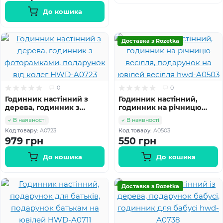
До кошика
Доставка з Rozetka
0
0
Годинник настінний з
Годинник настінний,
дерева, годинник з
годинник на річницю
фоторамками, подарунок
весілля, подарунок на
В наявності
В наявності
від колег HWD-A0723
ювілей весілля hwd-
Код товару:
A0723
Код товару:
A0503
A0503
979 грн
550 грн
До кошика
До кошика
Доставка з Rozetka