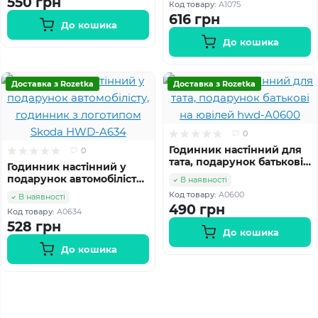
550 грн
Код товару:
A1075
616 грн
До кошика
До кошика
Доставка з Rozetka
Доставка з Rozetka
0
Годинник настінний для
0
тата, подарунок батькові
Годинник настінний у
на ювілей hwd-A0600
подарунок автомобілісту,
В наявності
годинник з логотипом
Код товару:
A0600
В наявності
Skoda HWD-A634
490 грн
Код товару:
A0634
528 грн
До кошика
До кошика