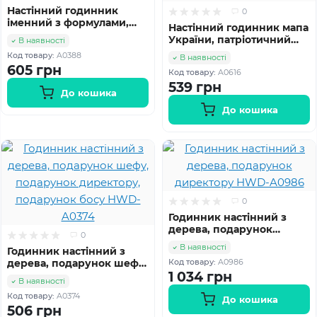
Настінний годинник
0
іменний з формулами,
Настінний годинник мапа
подарунок вчителю
України, патріотичний
В наявності
фізики і математики
годинник, годинник з
Код товару:
A0388
HWD-A0388
В наявності
символікою України
605 грн
Код товару:
A0616
HWD-A0616
539 грн
До кошика
До кошика
0
Годинник настінний з
дерева, подарунок
0
директору HWD-A0986
В наявності
Годинник настінний з
дерева, подарунок шефу,
Код товару:
A0986
подарунок директору,
1 034 грн
В наявності
подарунок босу HWD-
Код товару:
A0374
A0374
До кошика
506 грн