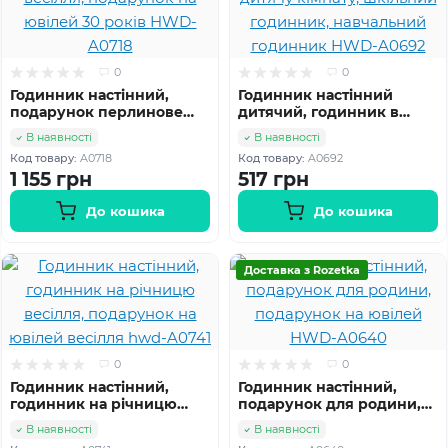
0
0
Годинник настінний,
Годинник настінний
подарунок перлинове
дитячий, годинник в
весілля, подарунок на
дитячу кімнату, шкільний
В наявності
В наявності
ювілей 30 років HWD-
годинник, навчальний
Код товару:
A0718
Код товару:
A0692
A0718
годинник HWD-A0692
1 155 грн
517 грн
До кошика
До кошика
Доставка з Rozetka
0
0
Годинник настінний,
Годинник настінний,
годинник на річницю
подарунок для родини,
весілля, подарунок на
подарунок на ювілей
В наявності
В наявності
ювілей весілля hwd-
HWD-A0640