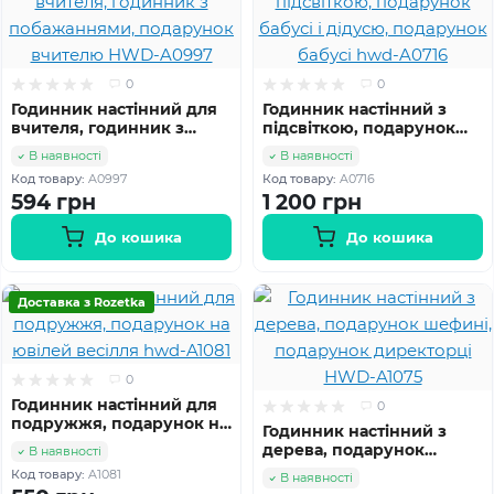
0
0
Годинник настінний для
Годинник настінний з
вчителя, годинник з
підсвіткою, подарунок
побажаннями, подарунок
бабусі і дідусю,
В наявності
В наявності
вчителю HWD-A0997
подарунок бабусі hwd-
Код товару:
A0997
Код товару:
A0716
A0716
594 грн
1 200 грн
До кошика
До кошика
Доставка з Rozetka
0
Годинник настінний для
0
подружжя, подарунок на
Годинник настінний з
ювілей весілля hwd-A1081
дерева, подарунок
В наявності
шефині, подарунок
Код товару:
A1081
В наявності
директорці HWD-A1075