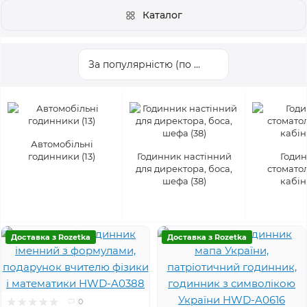
Каталог
Автомобільні
годинники (13)
Годинник настінний
Годин
для директора, боса,
стомато
шефа (38)
кабіне
Доставка з Rozetka
Доставка з Rozetka
0