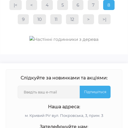
|<
<
4
5
6
7
8
9
10
11
12
>
>|
Слідкуйте за новинками та акціями:
Підпишіться
Наша адреса:
м. Кривий Ріг вул. Покровська, 3, прим. 3
Зателефонуйте нам: