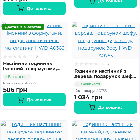
До кошика
До кошика
Доставка з Rozetka
0
Настінний годинник
0
іменний з формулами,
Годинник настінний з
подарунок вчителю
дерева, подарунок шефу,
В наявності
математики HWD-A0366
подарунок директору,
Код товару:
A0366
В наявності
подарунок босу HWD-
506 грн
Код товару:
A0755
A0755
1 034 грн
До кошика
До кошика