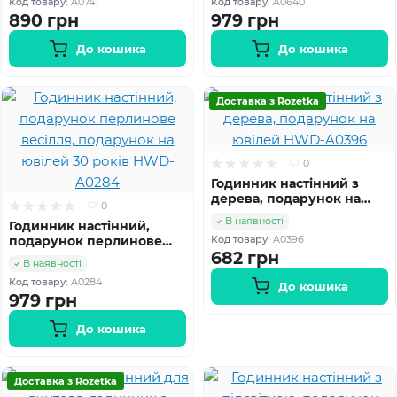
Код товару:
A0741
Код товару:
A0640
A0741
890 грн
979 грн
До кошика
До кошика
Доставка з Rozetka
0
Годинник настінний з
дерева, подарунок на
0
ювілей HWD-A0396
В наявності
Годинник настінний,
подарунок перлинове
Код товару:
A0396
весілля, подарунок на
682 грн
В наявності
ювілей 30 років HWD-
Код товару:
A0284
A0284
До кошика
979 грн
До кошика
Доставка з Rozetka