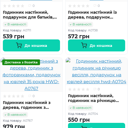
0
0
Годинник настінний,
Годинник настінний із
подарунок для батьків,
дерева, подарунок
подарунок батькам на
бабусі, годинник для
В наявності
В наявності
ювілей HWD-A0711
бабусі hwd-A0738
Код товару:
A0711
Код товару:
A0738
539 грн
572 грн
До кошика
До кошика
Доставка з Rozetka
0
Годинник настінний,
0
годинник на річницю
Годинник настінний з
весілля, подарунок на
дерева, годинник з
В наявності
ювілей весілля hwd-
фоторамками, подарунок
Код товару:
A0704
В наявності
A0704
на ювілей 35 років HWD-
550 грн
Код товару:
A0767
A0767
979 грн